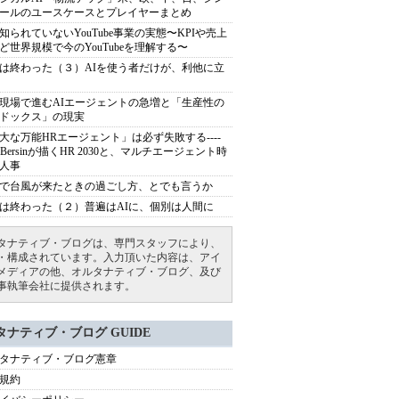
ールのユースケースとプレイヤーまとめ
知られていないYouTube事業の実態〜KPIや売上
ど世界規模で今のYouTubeを理解する〜
は終わった（３）AIを使う者だけが、利他に立
現場で進むAIエージェントの急増と「生産性の
ドックス」の現実
大な万能HRエージェント」は必ず失敗する----
sh Bersinが描くHR 2030と、マルチエージェント時
人事
で台風が来たときの過ごし方、とでも言うか
は終わった（２）普遍はAIに、個別は人間に
タナティブ・ブログは、専門スタッフにより、
・構成されています。入力頂いた内容は、アイ
メディアの他、オルタナティブ・ブログ、及び
事執筆会社に提供されます。
タナティブ・ブログ GUIDE
タナティブ・ブログ憲章
規約