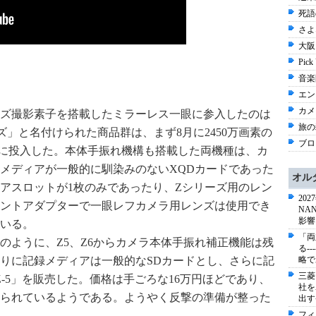
死語
さよ
大阪 
Pick
音楽
エン
カメ
ズ撮影素子を搭載したミラーレス一眼に参入したのは
旅の
ーズ」と名付けられた商品群は、まず8月に
2450万画素の
ブログ
を9月に投入した。本体手振れ機構も搭載した両機種は、カ
メディアが一般的に馴染みのないXQDカードであった
オル
アスロットが1枚のみであったり、Zシリーズ用のレン
20
ントアダプターで一眼レフカメラ用レンズは使用でき
NA
影響
いる。
「両
のように、Z5、Z6からカメラ本体手振れ補正機能は残
る-
りに記録メディアは一般的な
SDカードとし、さらに記
略で
三菱
-5」を販売した。価格は手ごろな16万円ほどであり、
社を
られているようである。ようやく反撃の準備が整った
出す
フィ