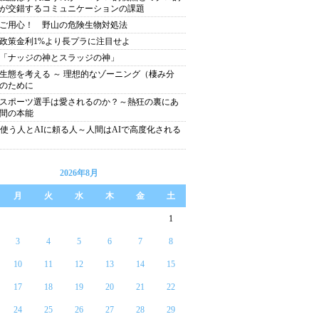
が交錯するコミュニケーションの課題
ご用心！ 野山の危険生物対処法
政策金利1%より長プラに注目せよ
「ナッジの神とスラッジの神」
生態を考える ～ 理想的なゾーニング（棲み分
のために
スポーツ選手は愛されるのか？～熱狂の裏にあ
間の本能
を使う人とAIに頼る人～人間はAIで高度化される
2026年8月
月
火
水
木
金
土
1
3
4
5
6
7
8
10
11
12
13
14
15
17
18
19
20
21
22
24
25
26
27
28
29