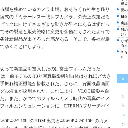
視点
市場を狭めているカメラ市場。おそらく各社生き残り
夏の
換式の「ミラーレス一眼レフカメラ」の売上次第だろ
日銀
寓話
リンピックに向けてさまざまな動きが早々にあるはずだっ
熊の
でその製造と販売戦略に変更を余儀なくされたようで
け）
各社新製品が出そろった感がある。そこで、各社が勝
なぜ
る人
てゆくことにしよう。
AI
か
陣を切って新製品を投入したのは富士フィルムだった。
ラは、前モデルX-T3と写真撮影機能自体はそれほど大き
日
手振れ補正機能が搭載された。さらに、背面液晶画面
グル液晶が採用された。これにより、VLOG撮影や自
2
た。また、かつてのフィルムカメラ時代の写真のイメ
フィルムシミュレーションに「ETERNAブリーチバイ
9
16
2:2 10bitのHDMI出力と4K/60P 4:2:0 10bitのカメ
23