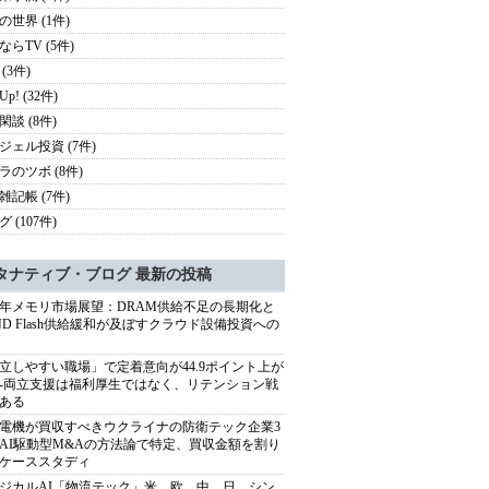
の世界 (1件)
ならTV (5件)
(3件)
 Up! (32件)
閑談 (8件)
ジェル投資 (7件)
ラのツボ (8件)
雑記帳 (7件)
 (107件)
タナティブ・ブログ 最新の投稿
27年メモリ市場展望：DRAM供給不足の長期化と
ND Flash供給緩和が及ぼすクラウド設備投資への
立しやすい職場」で定着意向が44.9ポイント上が
---両立支援は福利厚生ではなく、リテンション戦
ある
電機が買収すべきウクライナの防衛テック企業3
AI駆動型M&Aの方法論で特定、買収金額を割り
ケーススタディ
ジカルAI「物流テック」米、欧、中、日、シン