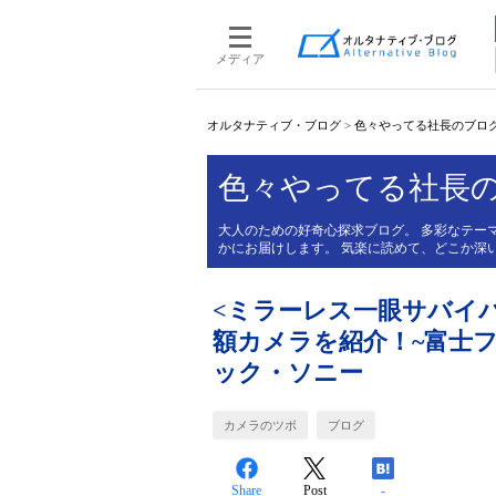
メディア
オルタナティブ・ブログ
>
色々やってる社長のブロ
色々やってる社長
大人のための好奇心探求ブログ。 多彩なテー
かにお届けします。 気楽に読めて、どこか深
<ミラーレス一眼サバイバ
額カメラを紹介！~富士
ック・ソニー
カメラのツボ
ブログ
Share
Post
-