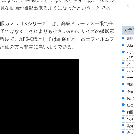
うになった。映像に詳しくない人からすれば、何のこと
30
麗な動画が撮影出来るようになったということであ
眼カメラ（Xシリーズ）は、高級ミラーレス一眼で主
カテ
子ではなく、それよりも小さいAPS-Cサイズの撮影素
程度で、APS-C機としては高額だが、富士フィルムフ
寓話 
大阪
評価の方も非常に高いようである。
＜ボ
ジネ
ブログ
スタ
デー
男着物
今日
おバ
社会
お題 
ベスト
告知 
近未