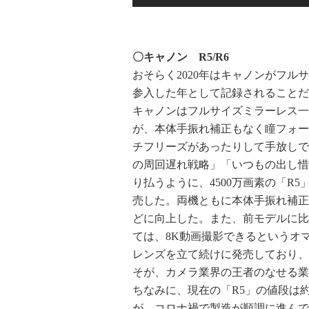
〇キャノン R5/R6
おそらく2020年はキャノンがフ
参入した年として記録されることだ
キャノンはフルサイズミラーレス一眼
が、本体手振れ補正もなく瞳フォー
チフリーズがあったりして手放しで
の周回遅れ戦略」「いつもの出し惜
り払うように、4500万画素の「R5
売した。両機ともに本体手振れ補正
どに向上した。また、前モデルに比
ては、8K動画撮影できるというオ
レンズを立て続けに発売しており、
そが、カメラ業界の王者のなせる業
ちなみに、現在の「R5」の値段は約
が、コロナ禍で製造が順調に進んで