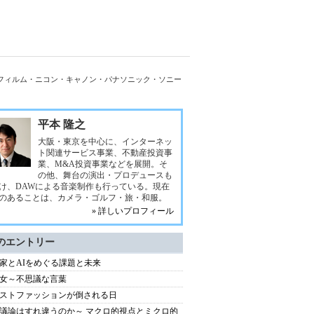
士フィルム・ニコン・キャノン・パナソニック・ソニー
平本 隆之
大阪・東京を中心に、インターネッ
ト関連サービス事業、不動産投資事
業、M&A投資事業などを展開。そ
の他、舞台の演出・プロデュースも
け、DAWによる音楽制作も行っている。現在
のあることは、カメラ・ゴルフ・旅・和服。
» 詳しいプロフィール
のエントリー
家とAIをめぐる課題と未来
女～不思議な言葉
ストファッションが倒される日
議論はすれ違うのか～ マクロ的視点とミクロ的