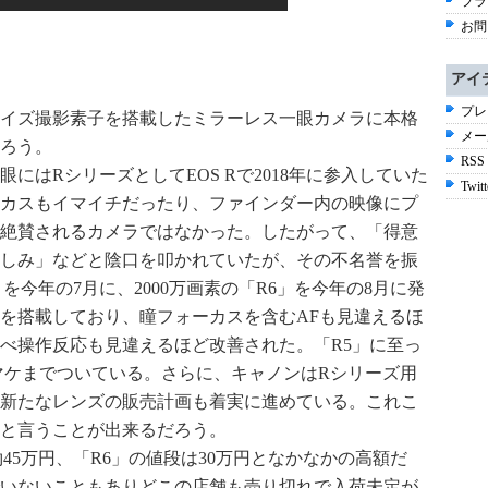
プラ
お問
アイ
プレ
ルサイズ撮影素子を搭載したミラーレス一眼カメラに本格
メー
ろう。
RSS
にはRシリーズとしてEOS Rで2018年に参入していた
Twitt
カスもイマイチだったり、ファインダー内の映像にプ
絶賛されるカメラではなかった。したがって、「得意
しみ」などと陰口を叩かれていたが、その不名誉を振
」を今年の7月に、2000万画素の「R6」を今年の8月に発
を搭載しており、瞳フォーカスを含むAFも見違えるほ
べ操作反応も見違えるほど改善された。「R5」に至っ
マケまでついている。さらに、キャノンはRシリーズ用
新たなレンズの販売計画も着実に進めている。これこ
と言うことが出来るだろう。
45万円、「R6」の値段は30万円となかなかの高額だ
いないこともありどこの店舗も売り切れで入荷未定が