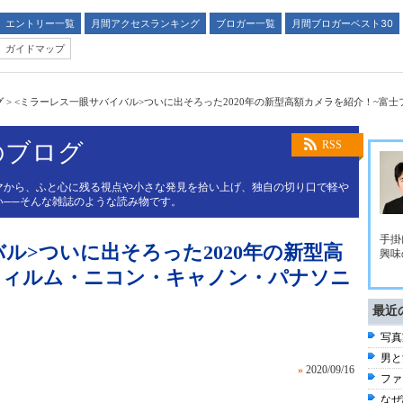
エントリー一覧
月間アクセスランキング
ブロガー一覧
月間ブロガーベスト30
ガイドマップ
グ
>
<ミラーレス一眼サバイバル>ついに出そろった2020年の新型高額カメラを紹介！~富
のブログ
RSS
マから、ふと心に残る視点や小さな発見を拾い上げ、独自の切り口で軽や
い──そんな雑誌のような読み物です。
手掛
ル>ついに出そろった2020年の新型高
興味
フィルム・ニコン・キャノン・パナソニ
最近
写真
男と
»
2020/09/16
ファ
なぜ