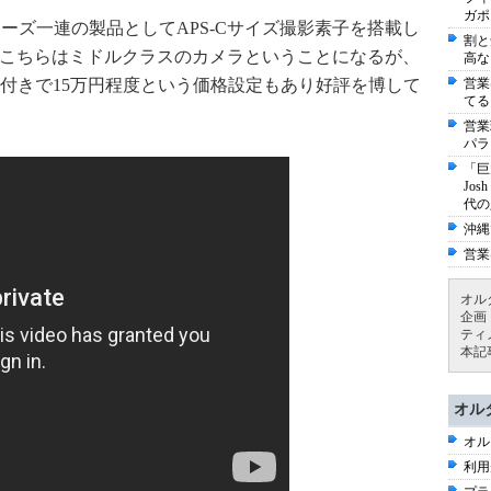
ガポ
リーズ一連の製品としてAPS-Cサイズ撮影素子を搭載し
割と
る。こちらはミドルクラスのカメラということになるが、
高な
付きで15万円程度という価格設定もあり好評を博して
営業
てる
営業
パラ
「巨
Jo
代の
沖縄
営業
オル
企画
ティ
本記
オル
オル
利用