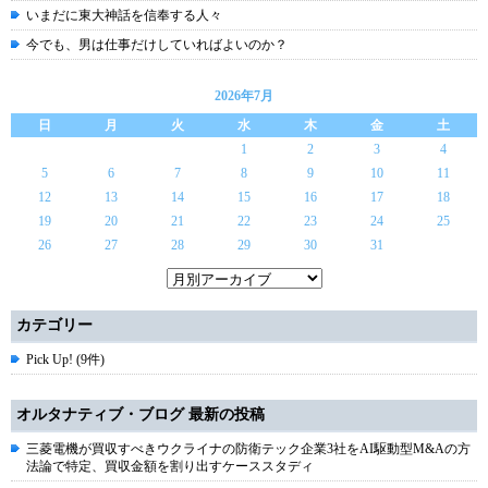
いまだに東大神話を信奉する人々
今でも、男は仕事だけしていればよいのか？
2026年7月
日
月
火
水
木
金
土
1
2
3
4
5
6
7
8
9
10
11
12
13
14
15
16
17
18
19
20
21
22
23
24
25
26
27
28
29
30
31
カテゴリー
Pick Up! (9件)
オルタナティブ・ブログ 最新の投稿
三菱電機が買収すべきウクライナの防衛テック企業3社をAI駆動型M&Aの方
法論で特定、買収金額を割り出すケーススタディ