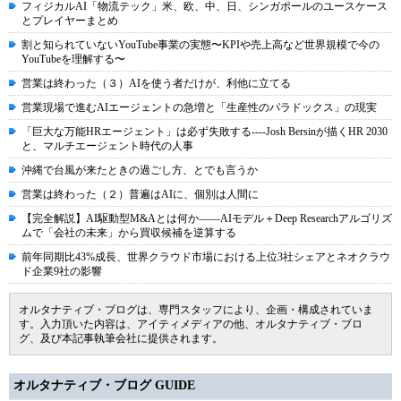
フィジカルAI「物流テック」米、欧、中、日、シンガポールのユースケース
とプレイヤーまとめ
割と知られていないYouTube事業の実態〜KPIや売上高など世界規模で今の
YouTubeを理解する〜
営業は終わった（３）AIを使う者だけが、利他に立てる
営業現場で進むAIエージェントの急増と「生産性のパラドックス」の現実
「巨大な万能HRエージェント」は必ず失敗する----Josh Bersinが描くHR 2030
と、マルチエージェント時代の人事
沖縄で台風が来たときの過ごし方、とでも言うか
営業は終わった（２）普遍はAIに、個別は人間に
【完全解説】AI駆動型M&Aとは何か――AIモデル＋Deep Researchアルゴリズ
ムで「会社の未来」から買収候補を逆算する
前年同期比43%成長、世界クラウド市場における上位3社シェアとネオクラウ
ド企業9社の影響
オルタナティブ・ブログは、専門スタッフにより、企画・構成されていま
す。入力頂いた内容は、アイティメディアの他、オルタナティブ・ブロ
グ、及び本記事執筆会社に提供されます。
オルタナティブ・ブログ GUIDE