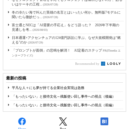
いはケーキの工程...
(2026/07/28)
冬の冷たい海で叫んだ英雄の名言とはいったい何か。無料版7モデルに
聞いたら微妙だっ...
(2026/07/28)
富士通とNECは「AI需要の手応え」をどう語った？ 2026年下半期の
見通しを考...
(2026/08/03)
日本通運×アクセンチュアの124億円訴訟に学ぶ、なぜ大規模開発は“燃
える”のか
(2026/07/29)
「プロンプトが面倒」の悲鳴を解消！ AI定着のステップ
PR(ITmedia エ
ンタープライズ)
Recommended by
最新の投稿
平凡な人々にも夢が持てる企業社会実現は急務
「もったいない」と接待文化～残飯使い回し事件への視点（後編）
「もったいない」と接待文化～残飯使い回し事件への視点（前編）