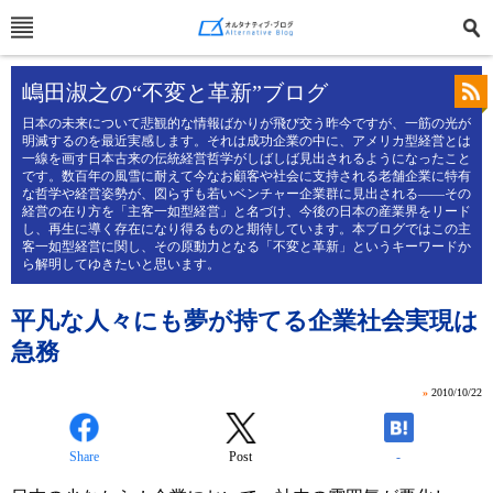
嶋田淑之の“不変と革新”ブログ
日本の未来について悲観的な情報ばかりが飛び交う昨今ですが、一筋の光が
明滅するのを最近実感します。それは成功企業の中に、アメリカ型経営とは
一線を画す日本古来の伝統経営哲学がしばしば見出されるようになったこと
です。数百年の風雪に耐えて今なお顧客や社会に支持される老舗企業に特有
な哲学や経営姿勢が、図らずも若いベンチャー企業群に見出される――その
経営の在り方を「主客一如型経営」と名づけ、今後の日本の産業界をリード
し、再生に導く存在になり得るものと期待しています。本ブログではこの主
客一如型経営に関し、その原動力となる「不変と革新」というキーワードか
ら解明してゆきたいと思います。
平凡な人々にも夢が持てる企業社会実現は
急務
»
2010/10/22
Share
Post
-