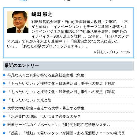
Share
Post
-
嶋田 淑之
戦略経営協会理事・自由が丘産能短大教員・文筆家。 「不
変と革新」「イノベーション」をテーマに新聞・雑誌・オ
ンラインビジネス情報誌などで執筆活動を展開。国内外の
イノベイター200人以上を取材し、記事化。「ビジネスメデ
ィア誠」でも2007年末より連載中（＝「嶋田淑之の“この人に逢いた
い”」、「あなたの隣のプロフェッショナル」）。
» 詳しいプロフィール
最近のエントリー
平凡な人々にも夢が持てる企業社会実現は急務
「もったいない」と接待文化～残飯使い回し事件への視点（後編）
「もったいない」と接待文化～残飯使い回し事件への視点（前編）
「もったいない」の光と陰
大学の学級崩壊～迷走する大学・暴走する学生
「水戸黄門の印籠」はいつまで必要なのか？
医療サービスのイノベーション～24時間対応在宅診療システム
「感謝」「感動」で若いスタッフが躍動～ある居酒屋チェーンの急成長