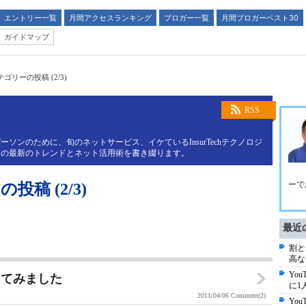
エントリー一覧
月間アクセスランキング
ブロガー一覧
月間ブロガーベスト30
ガイドマップ
カテゴリーの投稿 (2/3)
RSS
ソンのために、旬のネットサービス、イケているInsurTechテクノロジ
トの最新のトレンドとネット活用術を書き綴ります。
ーで
投稿 (2/3)
最近
割と
高な
Yo
ってみました
に1
2011/04/06
Comment(2)
Yo