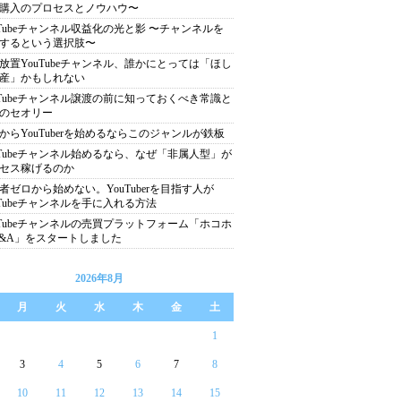
購入のプロセスとノウハウ〜
uTubeチャンネル収益化の光と影 〜チャンネルを
するという選択肢〜
放置YouTubeチャンネル、誰かにとっては「ほし
産」かもしれない
uTubeチャンネル譲渡の前に知っておくべき常識と
のセオリー
からYouTuberを始めるならこのジャンルが鉄板
uTubeチャンネル始めるなら、なぜ「非属人型」が
セス稼げるのか
者ゼロから始めない。YouTuberを目指す人が
uTubeチャンネルを手に入れる方法
uTubeチャンネルの売買プラットフォーム「ホコホ
&A」をスタートしました
2026年8月
月
火
水
木
金
土
1
3
4
5
6
7
8
10
11
12
13
14
15