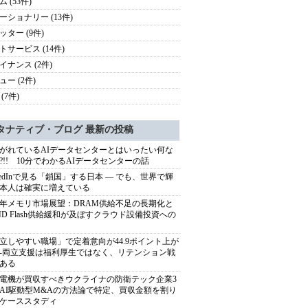
 (53件)
ーショナリー (13件)
ッター (9件)
トサービス (14件)
イナンス (2件)
ュー (2件)
(7件)
タナティブ・ブログ 最新の投稿
がれているAIデータセンターとはいったい何な
?!! 10分でわかるAIデータセンターの話
nkedInで見る「鎖国」する日本 ― でも、世界で輝
本人は確実に増えている
27年メモリ市場展望：DRAM供給不足の長期化と
ND Flash供給緩和が及ぼすクラウド設備投資への
立しやすい職場」で定着意向が44.9ポイント上が
---両立支援は福利厚生ではなく、リテンション戦
ある
電機が買収すべきウクライナの防衛テック企業3
AI駆動型M&Aの方法論で特定、買収金額を割り
ケーススタディ