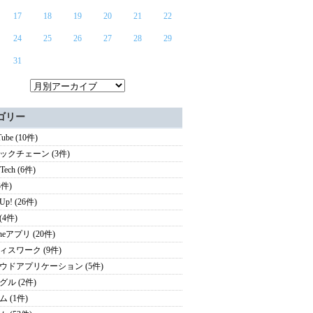
17
18
19
20
21
22
24
25
26
27
28
29
31
ゴリー
ube (10件)
ックチェーン (3件)
rTech (6件)
3件)
 Up! (26件)
 (4件)
oneアプリ (20件)
ィスワーク (9件)
ウドアプリケーション (5件)
グル (2件)
 (1件)