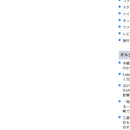
コラム
ステ
ツイ
ネッ
ファ
レビ
旅行 
オル
今騒
のか
Li
く日
20
NA
影響
「両
る-
略で
三菱
社を
出す