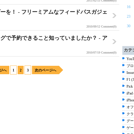
2011/02/15
Comment(0)
16
ーを！ - フリーミアムなフィードパスガジェ
23
30
2010/09/12
Comment(0)
グで予約できること知っていましたか？ - ア
カテ
2010/07/19
Comment(0)
YouT
ブロ
ジへ
1
2
3
次のページへ
Insu
F1 (
Pick
iPad
iPh
オフ
クラ
グー
ゲーム