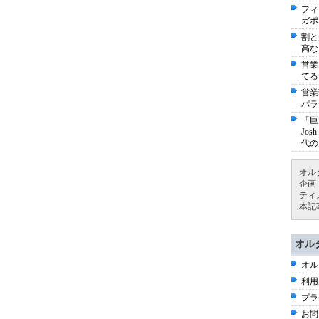
フィ
ガポ
割と
高な
営業
てる
営業
パラ
「巨
Jo
代の
オル
企画
ティ
本記
オル
オル
利用
プラ
お問