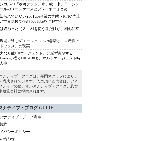
ジカルAI「物流テック」米、欧、中、日、シン
ールのユースケースとプレイヤーまとめ
知られていないYouTube事業の実態〜KPIや売上
ど世界規模で今のYouTubeを理解する〜
は終わった（３）AIを使う者だけが、利他に立
現場で進むAIエージェントの急増と「生産性の
ドックス」の現実
大な万能HRエージェント」は必ず失敗する----
sh Bersinが描くHR 2030と、マルチエージェント時
人事
タナティブ・ブログは、専門スタッフにより、
・構成されています。入力頂いた内容は、アイ
メディアの他、オルタナティブ・ブログ、及び
事執筆会社に提供されます。
タナティブ・ブログ GUIDE
タナティブ・ブログ憲章
規約
イバシーポリシー
い合わせ