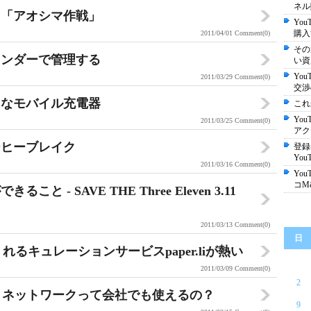
ネル
と「アオシマ作戦」
Yo
購入
2011/04/01
Comment(0)
その
レンダーで管理する
い資
Yo
2011/03/29
Comment(0)
交渉
コなモバイル充電器
これ
Yo
2011/03/25
Comment(0)
アク
ーヒーブレイク
登録
Yo
2011/03/16
Comment(0)
Yo
コM
- SAVE THE Three Eleven 3.11
2011/03/13
Comment(0)
日
くれるキュレーションサービスpaper.liが熱い
2011/03/09
Comment(0)
2
ャル・ネットワークって会社でも使えるの？
9