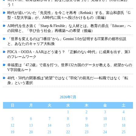
う！
時代が追いついた「先見性」を今こそ再考（Rethink）する。富山和彦氏「G
型・L型大学論」が、AI時代に我々へ投げかけるもの（前編）
AI時代を生き抜く「Sharp & Flexible」な人材とは。教育の原点「Educare」へ
の回帰と、「学び合う社会」再構築への希望（後編）
「世界を変えるのは"3番目"から」Gemini 3.0が証明するIT業界の都市伝説
と、あなたのキャリア大転換
PDCA・OODA・AARはどう違う？ 「正解のない時代」に成果を出す、第3
のフレームワーク
幸福度は「47.2歳」で底を打つ。世界132カ国のデータが教える、絶望からの
V字回復ルート
40代・50代の閉塞感は"絶望"ではなく"羽化"の前兆だ──転職ではなく「転
身」という選択
2026年7月
日
月
火
水
木
金
土
1
2
3
4
5
6
7
8
9
10
11
12
13
14
15
16
17
18
19
20
21
22
23
24
25