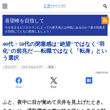
喜望峰を目指して
今を生きるビジネスマンにとっての新天地とは何処にあるのか？新大陸発見
を目指してともに航海しましょう！
40代・50代の閉塞感は"絶望"ではなく"羽
化"の前兆だ──転職ではなく「転身」とい
う選択
キャリア
サードキャリア
教育
»
2025/11/19
Share
Post
-
ふと、夜中に目が覚めて天井を見上げたとき。