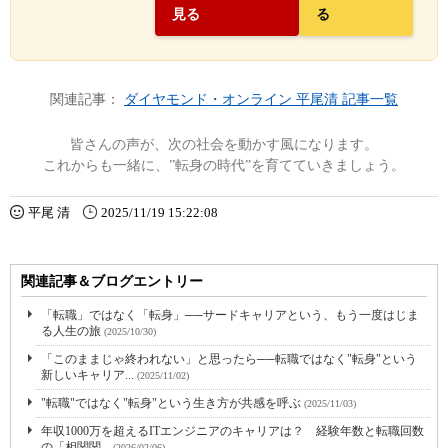
見る
る
関連記事：
ダイヤモンド・オンライン 平尾清 記事一覧
皆さんの声が、次の社会を動かす風になります。
これからも一緒に、”転身の時代”を育てていきましょう。
平尾 清
2025/11/19 15:22:08
関連記事＆ブログエントリー
「転職」ではなく「転身」──サードキャリアという、もう一度はじま
る人生の旅
(2025/10/30)
「このままじゃ終われない」と思ったら──転職ではなく"転身"という
新しいキャリア...
(2025/11/02)
"転職"ではなく"転身"という生き方が共感を呼ぶ
(2025/11/03)
年収1000万を超えるITエンジニアのキャリアは？ 経験年数と転職回数
の「相関関...
(2026/02/06)