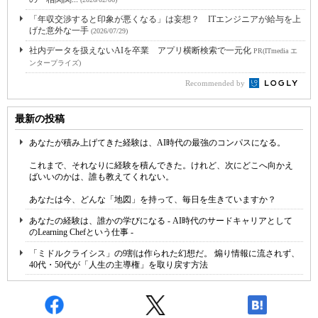
「年収交渉すると印象が悪くなる」は妄想？ ITエンジニアが給与を上
げた意外な一手
(2026/07/29)
社内データを扱えないAIを卒業 アプリ横断検索で一元化
PR(ITmedia エ
ンタープライズ)
Recommended by
最新の投稿
あなたが積み上げてきた経験は、AI時代の最強のコンパスになる。
これまで、それなりに経験を積んできた。けれど、次にどこへ向かえ
ばいいのかは、誰も教えてくれない。
あなたは今、どんな「地図」を持って、毎日を生きていますか？
あなたの経験は、誰かの学びになる - AI時代のサードキャリアとして
のLearning Chefという仕事 -
「ミドルクライシス」の9割は作られた幻想だ。 煽り情報に流されず、
40代・50代が「人生の主導権」を取り戻す方法