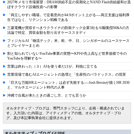
2027年メモリ市場展望：DRAM供給不足の長期化とNAND Flash供給緩和が及
ぼすクラウド設備投資への影響
「両立しやすい職場」で定着意向が44.9ポイント上がる----両立支援は福利厚
生ではなく、リテンション戦略である
三菱電機が買収すべきウクライナの防衛テック企業3社をAI駆動型M&Aの方
法論で特定、買収金額を割り出すケーススタディ
フィジカルAI「物流テック」米、欧、中、日、シンガポールのユースケース
とプレイヤーまとめ
割と知られていないYouTube事業の実態〜KPIや売上高など世界規模で今の
YouTubeを理解する〜
営業は終わった（３）AIを使う者だけが、利他に立てる
営業現場で進むAIエージェントの急増と「生産性のパラドックス」の現実
「巨大な万能HRエージェント」は必ず失敗する----Josh Bersinが描くHR 2030
と、マルチエージェント時代の人事
沖縄で台風が来たときの過ごし方、とでも言うか
オルタナティブ・ブログは、専門スタッフにより、企画・構成されていま
す。入力頂いた内容は、アイティメディアの他、オルタナティブ・ブロ
グ、及び本記事執筆会社に提供されます。
オルタナティブ・ブログ GUIDE