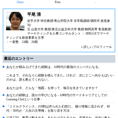
Share
Post
-
平尾 清
岩手大学 特任教授/青山学院大学 非常勤講師/酒田市 政策参
与/
元 山形大学 教授/東北公益文科大学 教授/鶴岡高専 客員教授/
マーケティング＆人事コンサルタント ： IBM,GEでマーケ
ティング＆新規事業を主導
・一新塾 24期、26期
» 詳しいプロフィール
最近のエントリー
あなたが積み上げてきた経験は、AI時代の最強のコンパスになる。
これまで、それなりに経験を積んできた。けれど、次にどこへ向かえばいい
のかは、誰も教えてくれない。
あなたは今、どんな「地図」を持って、毎日を生きていますか？
あなたの経験は、誰かの学びになる - AI時代のサードキャリアとしての
Learning Chefという仕事 -
「ミドルクライシス」の9割は作られた幻想だ。 煽り情報に流されず、40
代・50代が「人生の主導権」を取り戻す方法
12月17日、教育は動き出す。あなたは立ち会うか。見逃すか。渋谷に集お