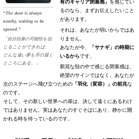
有のキャリア閉塞感」
を感じてい
るのなら、まずお伝えしたいこと
“The door is always
があります。
nearby, waiting to be
opened.”
それは、あなたが弱いからではあ
りません。
「自分自身の可能性を信
じることができれば、
あなたが今、
「サナギ」の時期に
どんな遠い夢も手の届く
いるから
です。
ところにある。」
窮屈な殻の中で感じる閉塞感は、
絶望のサインではなく、あなたが
次のステージへ飛び立つための
「羽化（変容）」の前兆
な
のです。
そして、その新しい世界への扉は、決して遠くにあるわけ
ではありません。実はあなたのすぐそばにあり、静かに開
かれる時を待っているのです。