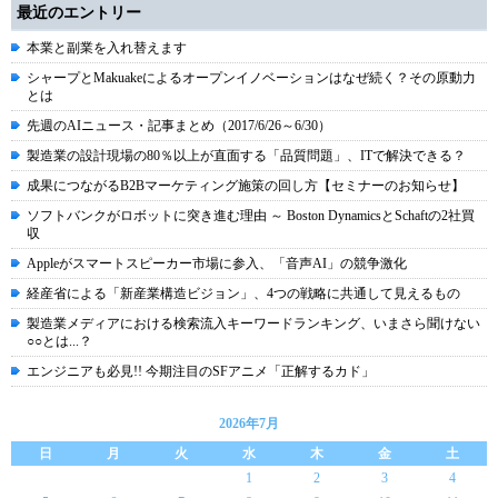
最近のエントリー
本業と副業を入れ替えます
シャープとMakuakeによるオープンイノベーションはなぜ続く？その原動力
とは
先週のAIニュース・記事まとめ（2017/6/26～6/30）
製造業の設計現場の80％以上が直面する「品質問題」、ITで解決できる？
成果につながるB2Bマーケティング施策の回し方【セミナーのお知らせ】
ソフトバンクがロボットに突き進む理由 ～ Boston DynamicsとSchaftの2社買
収
Appleがスマートスピーカー市場に参入、「音声AI」の競争激化
経産省による「新産業構造ビジョン」、4つの戦略に共通して見えるもの
製造業メディアにおける検索流入キーワードランキング、いまさら聞けない
○○とは...？
エンジニアも必見!! 今期注目のSFアニメ「正解するカド」
2026年7月
日
月
火
水
木
金
土
1
2
3
4