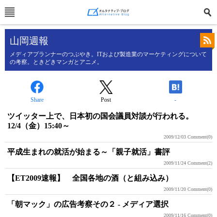
山岡週報
メディアプランナーのつぶやき。ITおよび製造業のマーケティングについて
の考察。ときどきマンガとアニメ。
Share
Post
-
ツイッター上で、日本初の国会議員対談が行われる。
12/4（金）15:40～
2009/12/03
Comment(0)
平成生まれの就活が始まる～「親子就活」書評
2009/11/24
Comment(2)
【ET2009速報】 全国各地の酒（と組み込み）
2009/11/20
Comment(0)
「朝マック」の広告考察その２ - メディア選択
2009/11/16
Comment(0)