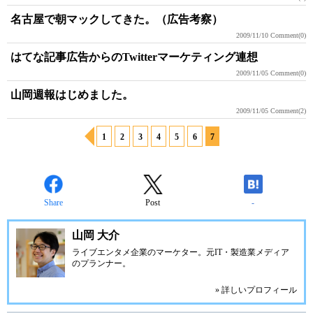
名古屋で朝マックしてきた。（広告考察）
2009/11/10
Comment(0)
はてな記事広告からのTwitterマーケティング連想
2009/11/05
Comment(0)
山岡週報はじめました。
2009/11/05
Comment(2)
1
2
3
4
5
6
7
Share
Post
-
山岡 大介
ライブエンタメ企業のマーケター。元IT・製造業メディア
のプランナー。
» 詳しいプロフィール