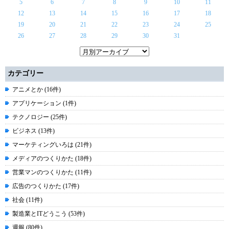
5
6
7
8
9
10
11
12
13
14
15
16
17
18
19
20
21
22
23
24
25
26
27
28
29
30
31
カテゴリー
アニメとか (16件)
アプリケーション (1件)
テクノロジー (25件)
ビジネス (13件)
マーケティングいろは (21件)
メディアのつくりかた (18件)
営業マンのつくりかた (11件)
広告のつくりかた (17件)
社会 (11件)
製造業とITどうこう (53件)
週報 (80件)