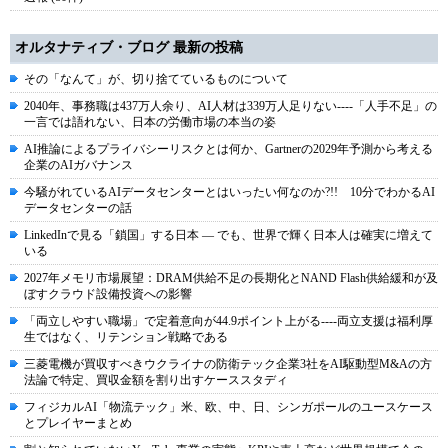
オルタナティブ・ブログ 最新の投稿
その「なんて」が、切り捨てているものについて
2040年、事務職は437万人余り、AI人材は339万人足りない----「人手不足」の
一言では語れない、日本の労働市場の本当の姿
AI推論によるプライバシーリスクとは何か、Gartnerの2029年予測から考える
企業のAIガバナンス
今騒がれているAIデータセンターとはいったい何なのか?!! 10分でわかるAI
データセンターの話
LinkedInで見る「鎖国」する日本 ― でも、世界で輝く日本人は確実に増えて
いる
2027年メモリ市場展望：DRAM供給不足の長期化とNAND Flash供給緩和が及
ぼすクラウド設備投資への影響
「両立しやすい職場」で定着意向が44.9ポイント上がる----両立支援は福利厚
生ではなく、リテンション戦略である
三菱電機が買収すべきウクライナの防衛テック企業3社をAI駆動型M&Aの方
法論で特定、買収金額を割り出すケーススタディ
フィジカルAI「物流テック」米、欧、中、日、シンガポールのユースケース
とプレイヤーまとめ