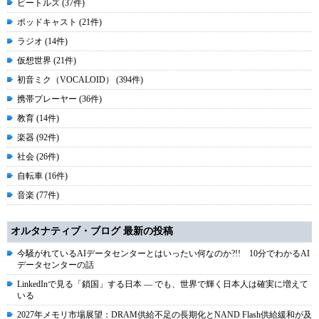
ビートルズ (37件)
ポッドキャスト (21件)
ラジオ (14件)
仮想世界 (21件)
初音ミク（VOCALOID） (394件)
携帯プレーヤー (36件)
教育 (14件)
楽器 (92件)
社会 (26件)
自転車 (16件)
音楽 (77件)
オルタナティブ・ブログ 最新の投稿
今騒がれているAIデータセンターとはいったい何なのか?!! 10分でわかるAI
データセンターの話
LinkedInで見る「鎖国」する日本 ― でも、世界で輝く日本人は確実に増えて
いる
2027年メモリ市場展望：DRAM供給不足の長期化とNAND Flash供給緩和が及