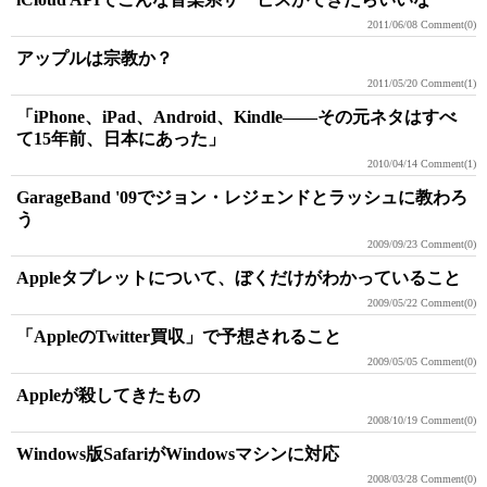
2011/06/08
Comment(0)
アップルは宗教か？
2011/05/20
Comment(1)
「iPhone、iPad、Android、Kindle――その元ネタはすべ
て15年前、日本にあった」
2010/04/14
Comment(1)
GarageBand '09でジョン・レジェンドとラッシュに教わろ
う
2009/09/23
Comment(0)
Appleタブレットについて、ぼくだけがわかっていること
2009/05/22
Comment(0)
「AppleのTwitter買収」で予想されること
2009/05/05
Comment(0)
Appleが殺してきたもの
2008/10/19
Comment(0)
Windows版SafariがWindowsマシンに対応
2008/03/28
Comment(0)