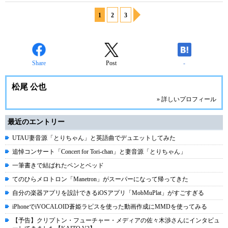
1
2
3
Share
Post
-
松尾 公也
» 詳しいプロフィール
最近のエントリー
UTAU妻音源「とりちゃん」と英語曲でデュエットしてみた
追悼コンサート「Concert for Tori-chan」と妻音源「とりちゃん」
一筆書きで結ばれたペンとベッド
てのひらメロトロン「Manetron」がスーパーになって帰ってきた
自分の楽器アプリを設計できるiOSアプリ「MobMuPlat」がすごすぎる
iPhoneでiVOCALOID蒼姫ラピスを使った動画作成にMMDを使ってみる
【予告】クリプトン・フューチャー・メディアの佐々木渉さんにインタビュ