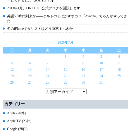
ーしてきました【KAITO V3】
2013年1月、ONETOPI公式ブログを開設します
英語V3時代到来か――ケルトのそばかすボカロ「Avanna」ちゃんがやってき
た
冬のiPhoneギタリストはどう防寒すべきか
2026年7月
日
月
火
水
木
金
土
1
2
3
4
5
6
7
8
9
10
11
12
13
14
15
16
17
18
19
20
21
22
23
24
25
26
27
28
29
30
31
カテゴリー
Apple (26件)
Apple TV (23件)
Google (28件)