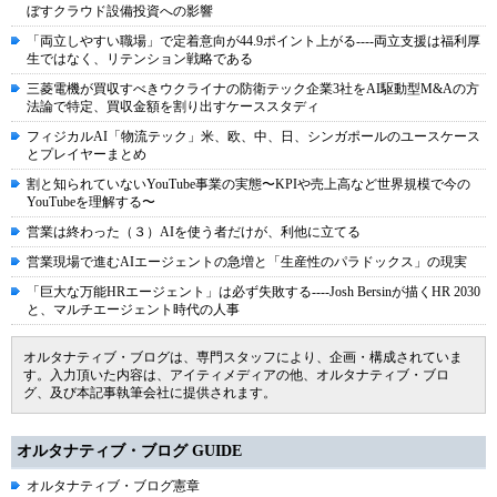
ぼすクラウド設備投資への影響
「両立しやすい職場」で定着意向が44.9ポイント上がる----両立支援は福利厚
生ではなく、リテンション戦略である
三菱電機が買収すべきウクライナの防衛テック企業3社をAI駆動型M&Aの方
法論で特定、買収金額を割り出すケーススタディ
フィジカルAI「物流テック」米、欧、中、日、シンガポールのユースケース
とプレイヤーまとめ
割と知られていないYouTube事業の実態〜KPIや売上高など世界規模で今の
YouTubeを理解する〜
営業は終わった（３）AIを使う者だけが、利他に立てる
営業現場で進むAIエージェントの急増と「生産性のパラドックス」の現実
「巨大な万能HRエージェント」は必ず失敗する----Josh Bersinが描くHR 2030
と、マルチエージェント時代の人事
オルタナティブ・ブログは、専門スタッフにより、企画・構成されていま
す。入力頂いた内容は、アイティメディアの他、オルタナティブ・ブロ
グ、及び本記事執筆会社に提供されます。
オルタナティブ・ブログ GUIDE
オルタナティブ・ブログ憲章