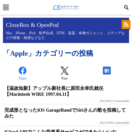
CloseBox & OpenPod
Mac、iPhone、iPod、歌声合成、DTM、楽器、各種ガジェット、メディアな
どの情報・雑感などなど
「Apple」カテゴリーの投稿
Share
Post
-
【温故知新】アップル新社長に原田永幸氏就任
【Macintosh WIRE 1997.04.11】
2012/08/21
Comment(0)
完成形となったiOS GarageBandでSiriさんの歌を投稿して
みた
2012/03/08
Comment(0)
iCloud APIでこんな音楽系サービスができたらいいな