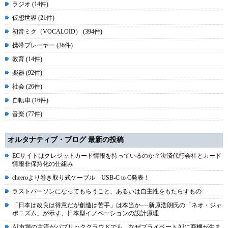
ラジオ (14件)
仮想世界 (21件)
初音ミク（VOCALOID） (394件)
携帯プレーヤー (36件)
教育 (14件)
楽器 (92件)
社会 (26件)
自転車 (16件)
音楽 (77件)
オルタナティブ・ブログ 最新の投稿
ECサイトはクレジットカード情報を持っているのか？決済代行会社とカード
情報非保持化の仕組み
cheeroより巻き取り式ケーブル USB-C to C発表！
ラストパーソンになってもらうこと、あるいは自主性をもたらすもの
「日本は改良は得意だが創造は苦手」は本当か----新原浩朗氏の「ネオ・ジャ
ポニズム」が示す、日本型イノベーションの設計原理
AI市場の主流がパブリッククラウドでも、なぜプライベートAIに商機が生ま