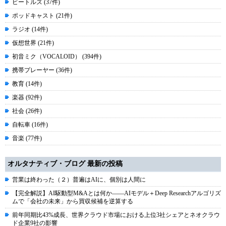
ビートルズ (37件)
ポッドキャスト (21件)
ラジオ (14件)
仮想世界 (21件)
初音ミク（VOCALOID） (394件)
携帯プレーヤー (36件)
教育 (14件)
楽器 (92件)
社会 (26件)
自転車 (16件)
音楽 (77件)
オルタナティブ・ブログ 最新の投稿
営業は終わった（２）普遍はAIに、個別は人間に
【完全解説】AI駆動型M&Aとは何か――AIモデル＋Deep Researchアルゴリズ
ムで「会社の未来」から買収候補を逆算する
前年同期比43%成長、世界クラウド市場における上位3社シェアとネオクラウ
ド企業9社の影響