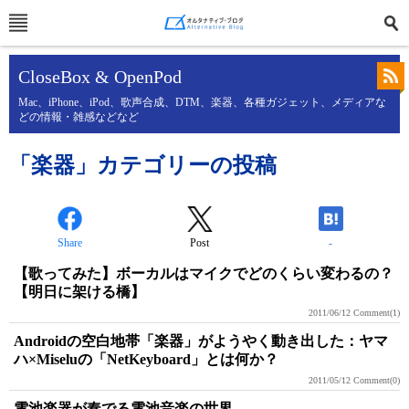
CloseBox & OpenPod
Mac、iPhone、iPod、歌声合成、DTM、楽器、各種ガジェット、メディアな
どの情報・雑感などなど
「楽器」カテゴリーの投稿
Share
Post
-
【歌ってみた】ボーカルはマイクでどのくらい変わるの？
【明日に架ける橋】
2011/06/12
Comment(1)
Androidの空白地帯「楽器」がようやく動き出した：ヤマ
ハ×Miseluの「NetKeyboard」とは何か？
2011/05/12
Comment(0)
電池楽器が奏でる電池音楽の世界