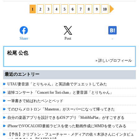
1
2
3
4
5
6
7
8
9
10
Share
Post
-
松尾 公也
» 詳しいプロフィール
最近のエントリー
UTAU妻音源「とりちゃん」と英語曲でデュエットしてみた
追悼コンサート「Concert for Tori-chan」と妻音源「とりちゃん」
一筆書きで結ばれたペンとベッド
てのひらメロトロン「Manetron」がスーパーになって帰ってきた
自分の楽器アプリを設計できるiOSアプリ「MobMuPlat」がすごすぎる
iPhoneでiVOCALOID蒼姫ラピスを使った動画作成にMMDを使ってみる
【予告】クリプトン・フューチャー・メディアの佐々木渉さんにインタビュ