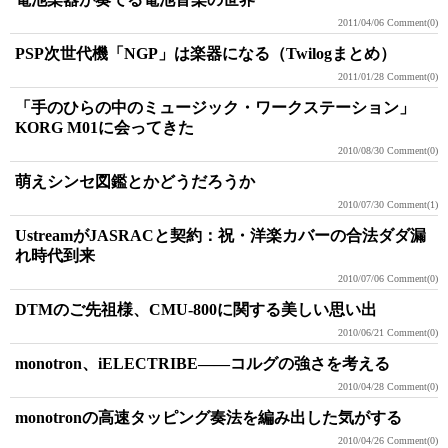
2011/04/06
Comment(0)
PSP次世代機「NGP」は楽器になる（Twilogまとめ）
2011/01/28
Comment(0)
「手のひらの中のミュージック・ワークステーション」
KORG M01に会ってきた
2010/08/30
Comment(0)
萌えシンセ図鑑とかどうだろうか
2010/07/30
Comment(1)
UstreamがJASRACと契約：祝・洋楽カバーの合法ダダ漏
れ時代到来
2010/07/06
Comment(0)
DTMのご先祖様、CMU-800に関する美しい思い出
2010/06/21
Comment(0)
monotron、iELECTRIBE――コルグの強さを考える
2010/04/28
Comment(0)
monotronの高速タッピング奏法を編み出した気がする
2010/04/26
Comment(0)