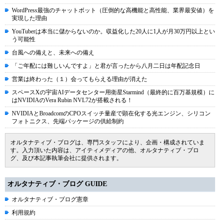
WordPress最強のチャットボット（圧倒的な高機能と高性能、業界最安値）を
実現した理由
YouTuberは本当に儲からないのか。収益化した20人に1人が月30万円以上とい
う可能性
台風への備えと、未来への備え
「ご年配には難しいんですよ」と君が言ったから八月二日は年配記念日
営業は終わった（１）会ってもらえる理由が消えた
スペースXの宇宙AIデータセンター用衛星Starmind（最終的に百万基規模）に
はNVIDIAのVera Rubin NVL72が搭載される！
NVIDIAとBroadcomのCPOスイッチ量産で顕在化する光エンジン、シリコン
フォトニクス、先端パッケージの供給制約
オルタナティブ・ブログは、専門スタッフにより、企画・構成されていま
す。入力頂いた内容は、アイティメディアの他、オルタナティブ・ブロ
グ、及び本記事執筆会社に提供されます。
オルタナティブ・ブログ GUIDE
オルタナティブ・ブログ憲章
利用規約