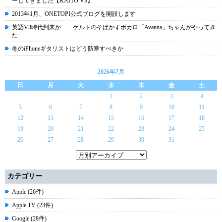
ーしてきました【KAITO V3】
2013年1月、ONETOPI公式ブログを開設します
英語V3時代到来か――ケルトのそばかすボカロ「Avanna」ちゃんがやってき
た
冬のiPhoneギタリストはどう防寒すべきか
2026年7月
日
月
火
水
木
金
土
1
2
3
4
5
6
7
8
9
10
11
12
13
14
15
16
17
18
19
20
21
22
23
24
25
26
27
28
29
30
31
カテゴリー
Apple (26件)
Apple TV (23件)
Google (28件)