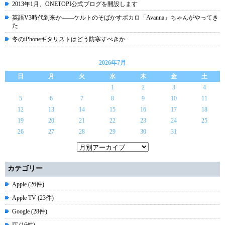
2013年1月、ONETOPI公式ブログを開設します
英語V3時代到来か――ケルトのそばかすボカロ「Avanna」ちゃんがやってき
た
冬のiPhoneギタリストはどう防寒すべきか
2026年7月
日
月
火
水
木
金
土
1
2
3
4
5
6
7
8
9
10
11
12
13
14
15
16
17
18
19
20
21
22
23
24
25
26
27
28
29
30
31
カテゴリー
Apple (26件)
Apple TV (23件)
Google (28件)