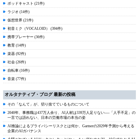
ポッドキャスト (21件)
ラジオ (14件)
仮想世界 (21件)
初音ミク（VOCALOID） (394件)
携帯プレーヤー (36件)
教育 (14件)
楽器 (92件)
社会 (26件)
自転車 (16件)
音楽 (77件)
オルタナティブ・ブログ 最新の投稿
その「なんて」が、切り捨てているものについて
2040年、事務職は437万人余り、AI人材は339万人足りない----「人手不足」の
一言では語れない、日本の労働市場の本当の姿
AI推論によるプライバシーリスクとは何か、Gartnerの2029年予測から考える
企業のAIガバナンス