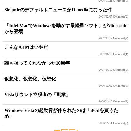
2008/11/21
Comment(0)
SleipnirのデフォルトニュースがITmediaになった件
2008/02/07
Comment(2)
「Intel MacでWindowsを動かす最軽量ソフト」がMicrosoft
から登場
2007/07/17
Comment(2)
こんなATMはいやだ
2007/06/10
Comment(1)
誰も祝ってくれなかった10周年
2007/04/16
Comment(3)
仮想化、仮想化、仮想化
2006/12/02
Comment(0)
Vistaサウンド立役者の「副業」
2006/11/13
Comment(2)
Windows Vistaの起動音が作られたのは「iPodを買うた
め」
2006/11/11
Comment(2)