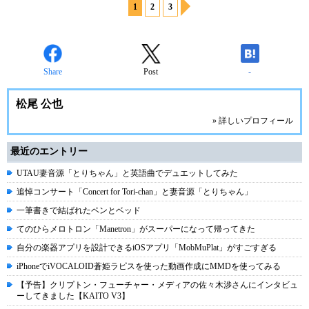
1
2
3
Share
Post
-
松尾 公也
» 詳しいプロフィール
最近のエントリー
UTAU妻音源「とりちゃん」と英語曲でデュエットしてみた
追悼コンサート「Concert for Tori-chan」と妻音源「とりちゃん」
一筆書きで結ばれたペンとベッド
てのひらメロトロン「Manetron」がスーパーになって帰ってきた
自分の楽器アプリを設計できるiOSアプリ「MobMuPlat」がすごすぎる
iPhoneでiVOCALOID蒼姫ラピスを使った動画作成にMMDを使ってみる
【予告】クリプトン・フューチャー・メディアの佐々木渉さんにインタビュ
ーしてきました【KAITO V3】