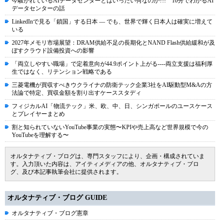
今騒がれているAIデータセンターとはいったい何なのか?!! 10分でわかるAI
データセンターの話
LinkedInで見る「鎖国」する日本 ― でも、世界で輝く日本人は確実に増えて
いる
2027年メモリ市場展望：DRAM供給不足の長期化とNAND Flash供給緩和が及
ぼすクラウド設備投資への影響
「両立しやすい職場」で定着意向が44.9ポイント上がる----両立支援は福利厚
生ではなく、リテンション戦略である
三菱電機が買収すべきウクライナの防衛テック企業3社をAI駆動型M&Aの方
法論で特定、買収金額を割り出すケーススタディ
フィジカルAI「物流テック」米、欧、中、日、シンガポールのユースケース
とプレイヤーまとめ
割と知られていないYouTube事業の実態〜KPIや売上高など世界規模で今の
YouTubeを理解する〜
オルタナティブ・ブログは、専門スタッフにより、企画・構成されていま
す。入力頂いた内容は、アイティメディアの他、オルタナティブ・ブロ
グ、及び本記事執筆会社に提供されます。
オルタナティブ・ブログ GUIDE
オルタナティブ・ブログ憲章