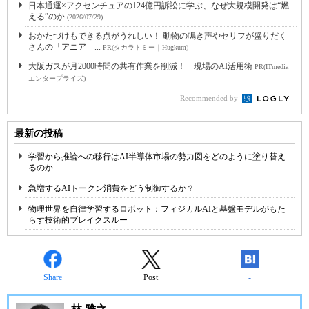
日本通運×アクセンチュアの124億円訴訟に学ぶ、なぜ大規模開発は“燃
える”のか
(2026/07/29)
おかたづけもできる点がうれしい！ 動物の鳴き声やセリフが盛りだく
さんの「アニア ...
PR(タカラトミー｜Hugkum)
大阪ガスが月2000時間の共有作業を削減！ 現場のAI活用術
PR(ITmedia
エンタープライズ)
Recommended by
最新の投稿
学習から推論への移行はAI半導体市場の勢力図をどのように塗り替え
るのか
急増するAIトークン消費をどう制御するか？
物理世界を自律学習するロボット：フィジカルAIと基盤モデルがもた
らす技術的ブレイクスルー
Share
Post
-