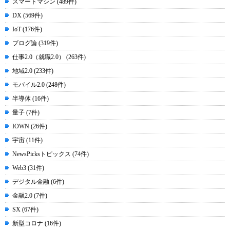
スマートマシン (489件)
DX (569件)
IoT (176件)
ブログ論 (319件)
仕事2.0（就職2.0） (263件)
地域2.0 (233件)
モバイル2.0 (248件)
半導体 (16件)
量子 (7件)
IOWN (26件)
宇宙 (11件)
NewsPicksトピックス (74件)
Web3 (31件)
デジタル金融 (6件)
金融2.0 (7件)
SX (67件)
新型コロナ (16件)