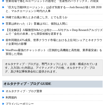
営業現場で進むAIエージェントの急増と「生産性のパラドックス」の現実
「巨大な万能HRエージェント」は必ず失敗する----Josh Bersinが描くHR 2030
と、マルチエージェント時代の人事
沖縄で台風が来たときの過ごし方、とでも言うか
営業は終わった（２）普遍はAIに、個別は人間に
【完全解説】AI駆動型M&Aとは何か――AIモデル＋Deep Researchアルゴリズ
ムで「会社の未来」から買収候補を逆算する
前年同期比43%成長、世界クラウド市場における上位3社シェアとネオクラウ
ド企業9社の影響
WordPress最強のチャットボット（圧倒的な高機能と高性能、業界最安値）を
実現した理由
オルタナティブ・ブログは、専門スタッフにより、企画・構成されていま
す。入力頂いた内容は、アイティメディアの他、オルタナティブ・ブロ
グ、及び本記事執筆会社に提供されます。
オルタナティブ・ブログ GUIDE
オルタナティブ・ブログ憲章
利用規約
プライバシーポリシー