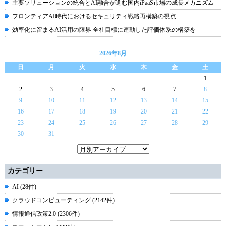
主要ソリューションの統合とAI融合が進む国内iPaaS市場の成長メカニズム
フロンティアAI時代におけるセキュリティ戦略再構築の視点
効率化に留まるAI活用の限界 全社目標に連動した評価体系の構築を
2026年8月
日
月
火
水
木
金
土
1
2
3
4
5
6
7
8
9
10
11
12
13
14
15
16
17
18
19
20
21
22
23
24
25
26
27
28
29
30
31
カテゴリー
AI (28件)
クラウドコンピューティング (2142件)
情報通信政策2.0 (2306件)