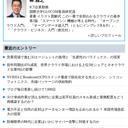
林 雅之
ICT企業勤務
国際大学GLOCOM客員研究員
著書
イラスト図解式 この一冊で全部わかるクラウドの基本
第2版
『スマートマシン 機械が考える時代』
『オープンク
ラウド入門』
、
『オープンデータ超入門 （ともにインプレスR＆D）』
、
『「クラウド・ビジネス」入門（創元社）』
» 詳しいプロフィール
最近のエントリー
営業現場で進むAIエージェントの急増と「生産性のパラドックス」の現実
前年同期比43%成長、世界クラウド市場における上位3社シェアとネオクラウ
ド企業9社の影響
NVIDIAとBroadcomのCPOスイッチ量産で顕在化する光エンジン、シリコン
フォトニクス、先端パッケージの供給制約
ブログ毎日更新し続けて7,000日
AIで単純作業が消える時代に企業は若手社員のスキル形成と業務配置をどう
再構築するのか？
電力不足と住民の反対はデータセンター増設を止められるか？ 米国市場急拡
大の現実
防御限界の時代に企業はいかにサイバー攻撃に対処するのか