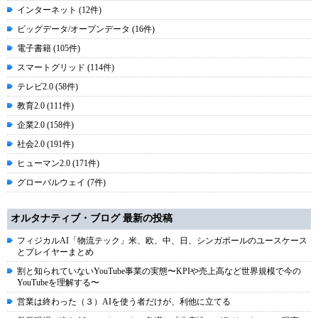
インターネット (12件)
ビッグデータ/オープンデータ (16件)
電子書籍 (105件)
スマートグリッド (114件)
テレビ2.0 (58件)
教育2.0 (111件)
企業2.0 (158件)
社会2.0 (191件)
ヒューマン2.0 (171件)
グローバルウェイ (7件)
オルタナティブ・ブログ 最新の投稿
フィジカルAI「物流テック」米、欧、中、日、シンガポールのユースケース
とプレイヤーまとめ
割と知られていないYouTube事業の実態〜KPIや売上高など世界規模で今の
YouTubeを理解する〜
営業は終わった（３）AIを使う者だけが、利他に立てる