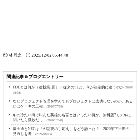
林 雅之
2025/12/02 05:44:48
関連記事＆ブログエントリー
FDEとは何か（連載第1回）／従来のSEと、何が決定的に違うのか
(2026/
08/03)
なぜプロジェクト管理を学んでもプロジェクトは成功しないのか、ある
いはケーキの工程...
(2026/07/28)
冬の冷たい海で叫んだ英雄の名言とはいったい何か。無料版7モデルに
聞いたら微妙だっ...
(2026/07/28)
富士通とNECは「AI需要の手応え」をどう語った？ 2026年下半期の
見通しを考...
(2026/08/03)