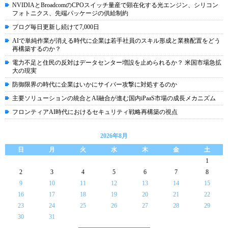
NVIDIAとBroadcomのCPOスイッチ量産で顕在化する光エンジン、シリコン
フォトニクス、先端パッケージの供給制約
ブログ毎日更新し続けて7,000日
AIで単純作業が消える時代に企業は若手社員のスキル形成と業務配置をどう
再構築するのか？
電力不足と住民の反対はデータセンター増設を止められるか？ 米国市場急拡
大の現実
防御限界の時代に企業はいかにサイバー攻撃に対処するのか
主要ソリューションの統合とAI融合が進む国内iPaaS市場の成長メカニズム
フロンティアAI時代におけるセキュリティ戦略再構築の視点
2026年8月
日
月
火
水
木
金
土
1
2
3
4
5
6
7
8
9
10
11
12
13
14
15
16
17
18
19
20
21
22
23
24
25
26
27
28
29
30
31