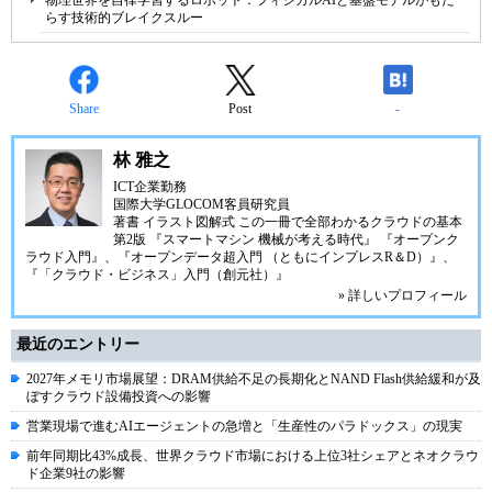
物理世界を自律学習するロボット：フィジカルAIと基盤モデルがもた
らす技術的ブレイクスルー
Share
Post
-
林 雅之
ICT企業勤務
国際大学GLOCOM客員研究員
著書
イラスト図解式 この一冊で全部わかるクラウドの基本
第2版
『スマートマシン 機械が考える時代』
『オープンク
ラウド入門』
、
『オープンデータ超入門 （ともにインプレスR＆D）』
、
『「クラウド・ビジネス」入門（創元社）』
» 詳しいプロフィール
最近のエントリー
2027年メモリ市場展望：DRAM供給不足の長期化とNAND Flash供給緩和が及
ぼすクラウド設備投資への影響
営業現場で進むAIエージェントの急増と「生産性のパラドックス」の現実
前年同期比43%成長、世界クラウド市場における上位3社シェアとネオクラウ
ド企業9社の影響