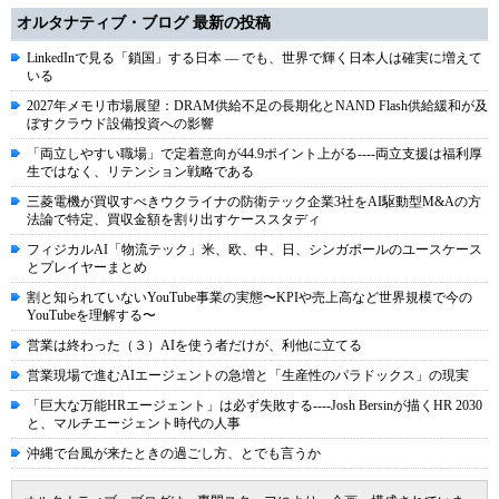
オルタナティブ・ブログ 最新の投稿
LinkedInで見る「鎖国」する日本 ― でも、世界で輝く日本人は確実に増えて
いる
2027年メモリ市場展望：DRAM供給不足の長期化とNAND Flash供給緩和が及
ぼすクラウド設備投資への影響
「両立しやすい職場」で定着意向が44.9ポイント上がる----両立支援は福利厚
生ではなく、リテンション戦略である
三菱電機が買収すべきウクライナの防衛テック企業3社をAI駆動型M&Aの方
法論で特定、買収金額を割り出すケーススタディ
フィジカルAI「物流テック」米、欧、中、日、シンガポールのユースケース
とプレイヤーまとめ
割と知られていないYouTube事業の実態〜KPIや売上高など世界規模で今の
YouTubeを理解する〜
営業は終わった（３）AIを使う者だけが、利他に立てる
営業現場で進むAIエージェントの急増と「生産性のパラドックス」の現実
「巨大な万能HRエージェント」は必ず失敗する----Josh Bersinが描くHR 2030
と、マルチエージェント時代の人事
沖縄で台風が来たときの過ごし方、とでも言うか