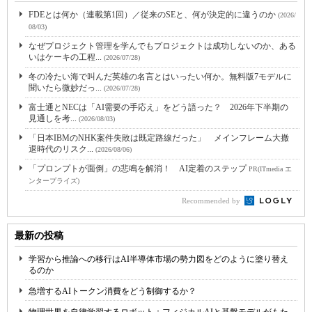
FDEとは何か（連載第1回）／従来のSEと、何が決定的に違うのか
(2026/
08/03)
なぜプロジェクト管理を学んでもプロジェクトは成功しないのか、ある
いはケーキの工程...
(2026/07/28)
冬の冷たい海で叫んだ英雄の名言とはいったい何か。無料版7モデルに
聞いたら微妙だっ...
(2026/07/28)
富士通とNECは「AI需要の手応え」をどう語った？ 2026年下半期の
見通しを考...
(2026/08/03)
「日本IBMのNHK案件失敗は既定路線だった」 メインフレーム大撤
退時代のリスク...
(2026/08/06)
「プロンプトが面倒」の悲鳴を解消！ AI定着のステップ
PR(ITmedia エ
ンタープライズ)
Recommended by
最新の投稿
学習から推論への移行はAI半導体市場の勢力図をどのように塗り替え
るのか
急増するAIトークン消費をどう制御するか？