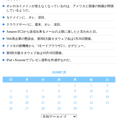
オレの.lyドメインが使えなくなっているのは、アメリカと国連の制裁が関係
しているようだ。
.lyドメインに、オレ、涙目。
クラウドサーバに、週末、オレ、涙目。
Amazon EC2から送信出来るメールの上限に達したと言われた日。
Web系企業の懇談会、第9回大阪キタウェブ会は1月26日開催。
ドコモの新機種から「iモードブラウザ2.1」がデビュー。
第8回大阪キタウェブ会は10月18日開催。
iPad＋Keynoteでプレゼン資料を作成中なのだ。
2026年7月
日
月
火
水
木
金
土
1
2
3
4
5
6
7
8
9
10
11
12
13
14
15
16
17
18
19
20
21
22
23
24
25
26
27
28
29
30
31