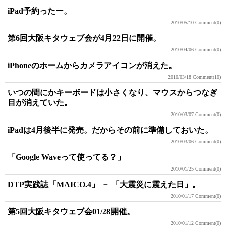
iPad予約ったー。
2010/05/10
Comment(0)
第6回大阪キタウェブ会が4月22日に開催。
2010/04/06
Comment(0)
iPhoneのホームからカメラアイコンが消えた。
2010/03/18
Comment(10)
いつの間にかキーボードは小さくなり、マウスからつなぎ
目が消えていた。
2010/03/07
Comment(0)
iPadは4月後半に発売。だからその前に準備しておいた。
2010/03/06
Comment(0)
「Google Waveって使ってる？」
2010/01/25
Comment(0)
DTP実践誌「MAICO.4」 － 「大震災に震えた日」。
2010/01/17
Comment(0)
第5回大阪キタウェブ会01/28開催。
2010/01/12
Comment(0)