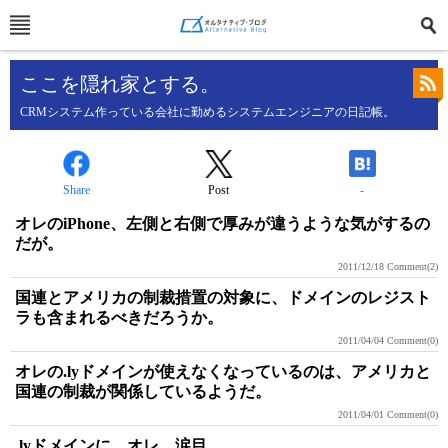
ここを隠れ家とする。
CRMシステム作っている会社に勤めるシステムエンジニアの日記帳。
Share
Post
-
オレのiPhone、左側と右側で厚みが違うような気がするの
だが。
2011/12/18
Comment(2)
国連とアメリカの制裁措置の対象に、ドメインのレジスト
ラも含まれるべきだろうか。
2011/04/04
Comment(0)
オレの.lyドメインが使えなくなっているのは、アメリカと
国連の制裁が関係しているようだ。
2011/04/01
Comment(0)
.lyドメインに、オレ、涙目。