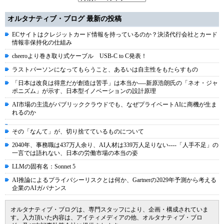
オルタナティブ・ブログ 最新の投稿
ECサイトはクレジットカード情報を持っているのか？決済代行会社とカード
情報非保持化の仕組み
cheeroより巻き取り式ケーブル USB-C to C発表！
ラストパーソンになってもらうこと、あるいは自主性をもたらすもの
「日本は改良は得意だが創造は苦手」は本当か----新原浩朗氏の「ネオ・ジャ
ポニズム」が示す、日本型イノベーションの設計原理
AI市場の主流がパブリッククラウドでも、なぜプライベートAIに商機が生ま
れるのか
その「なんて」が、切り捨てているものについて
2040年、事務職は437万人余り、AI人材は339万人足りない----「人手不足」の
一言では語れない、日本の労働市場の本当の姿
LLMの固有名：Sonnet 5
AI推論によるプライバシーリスクとは何か、Gartnerの2029年予測から考える
企業のAIガバナンス
オルタナティブ・ブログは、専門スタッフにより、企画・構成されていま
す。入力頂いた内容は、アイティメディアの他、オルタナティブ・ブロ