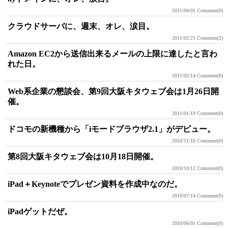
2011/04/01
Comment(0)
クラウドサーバに、週末、オレ、涙目。
2011/02/21
Comment(2)
Amazon EC2から送信出来るメールの上限に達したと言わ
れた日。
2011/02/14
Comment(0)
Web系企業の懇談会、第9回大阪キタウェブ会は1月26日開
催。
2011/01/19
Comment(0)
ドコモの新機種から「iモードブラウザ2.1」がデビュー。
2010/11/10
Comment(0)
第8回大阪キタウェブ会は10月18日開催。
2010/10/12
Comment(0)
iPad＋Keynoteでプレゼン資料を作成中なのだ。
2010/07/14
Comment(0)
iPadゲットだぜ。
2010/06/01
Comment(0)