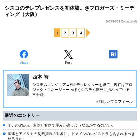
シスコのテレプレゼンスを初体験。@ブロガーズ・ミーテ
ィング（大阪）
2009/10/25
Comment(0)
1
2
3
4
Share
Post
-
西本 智
システムエンジニア→Webディレクターを経て、現在はプロ
ジェクトマネージャーっぽくシステム開発に携わっている
三十路。
» 詳しいプロフィール
最近のエントリー
オレのiPhone、左側と右側で厚みが違うような気がするのだが。
国連とアメリカの制裁措置の対象に、ドメインのレジストラも含まれるべき
だろうか。