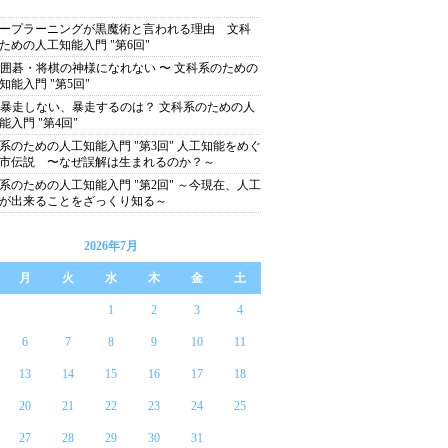
ープラーニングが黒魔術と言われる理由 文科
ための人工知能入門 "第6回"
は囲碁・将棋の神様になれない 〜 文科系のための
知能入門 "第5回"
は暴走しない、暴走するのは？ 文科系のための人
能入門 "第4回"
系のための人工知能入門 "第3回" 人工知能をめぐ
市伝説 〜なぜ誤解は生まれるのか？～
系のための人工知能入門 "第2回" ～今現在、人工
が出来ることをざっくり知る～
2026年7月
月
火
水
木
金
土
1
2
3
4
6
7
8
9
10
11
13
14
15
16
17
18
20
21
22
23
24
25
27
28
29
30
31