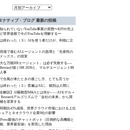
タナティブ・ブログ 最新の投稿
知られていないYouTube事業の実態〜KPIや売上
ど世界規模で今のYouTubeを理解する〜
は終わった（３）AIを使う者だけが、利他に立
現場で進むAIエージェントの急増と「生産性の
ドックス」の現実
大な万能HRエージェント」は必ず失敗する----
sh Bersinが描くHR 2030と、マルチエージェント時
人事
で台風が来たときの過ごし方、とでも言うか
は終わった（２）普遍はAIに、個別は人間に
全解説】AI駆動型M&Aとは何か――AIモデル＋
ep Researchアルゴリズムで「会社の未来」から買
補を逆算する
同期比43%成長、世界クラウド市場における上位
シェアとネオクラウド企業9社の影響
rdPress最強のチャットボット（圧倒的な高機能と
能、業界最安値）を実現した理由