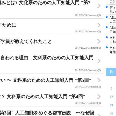
こと
組みとは? 文化系のための人工知能入門 "第7
ディ
系の
2018/02/13
Comment(0)
AI
人工
らすために
AI
2018/01/15
Comment(0)
工知
文科
経済学賞が教えてくれたこと
る都
文科
2017/10/23
Comment(0)
知能
と言われる理由 文科系のための人工知能入門
2017/09/05
Comment(0)
日
い 〜 文科系のための人工知能入門 "第5回"
2017/07/13
Comment(0)
5
？ 文科系のための人工知能入門 "第4回"
12
2017/06/21
Comment(0)
19
第3回" 人工知能をめぐる都市伝説 〜なぜ誤
26