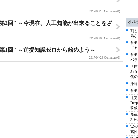
2017/05/19
Comment(0)
オル
第2回" ～今現在、人工知能が出来ることをざ
割と
高な
2017/05/08
Comment(0)
営業
てる
第1回" ～前提知識ゼロから始めよう～
営業
2017/04/26
Comment(0)
パラ
「巨
Jo
代の
沖縄
営業
【完
De
収候
前年
3社
Wo
高性