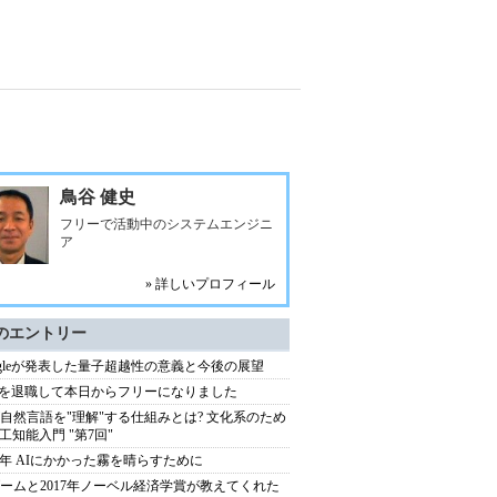
鳥谷 健史
フリーで活動中のシステムエンジニ
ア
» 詳しいプロフィール
のエントリー
ogleが発表した量子超越性の意義と今後の展望
Mを退職して本日からフリーになりました
が自然言語を"理解"する仕組みとは? 文化系のため
工知能入門 "第7回"
18年 AIにかかった霧を晴らすために
ブームと2017年ノーベル経済学賞が教えてくれた