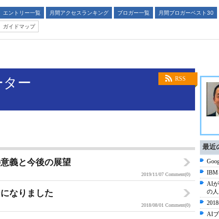
エントリー一覧
月間アクセスランキング
ブロガー一覧
月間ブロガーベスト30
ガイドマップ
ーター
RSS
最近
性の意義と今後の展望
Go
IB
2019/11/07
Comment(0)
AI
ーになりました
の人
20
2018/08/01
Comment(0)
AI