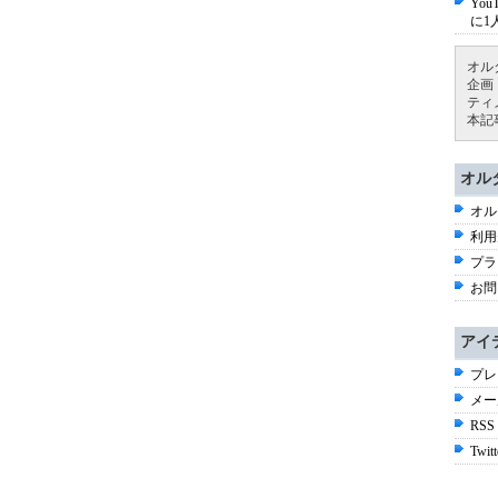
Yo
に1
オル
企画
ティ
本記
オル
オル
利用
プラ
お問
アイ
プレ
メー
RSS
Twitt