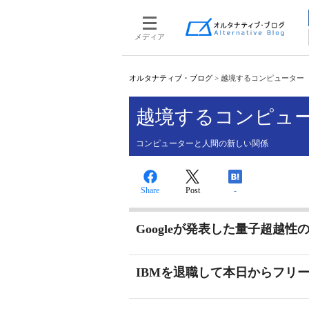
メディア
オルタナティブ・ブログ
>
越境するコンピューター
越境するコンピュ
コンピューターと人間の新しい関係
Share
Post
-
Googleが発表した量子超越
IBMを退職して本日からフリ