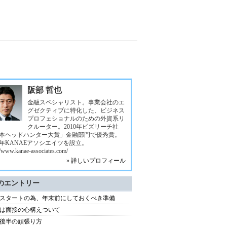
阪部 哲也
金融スペシャリスト。事業会社のエ
グゼクティブに特化した、ビジネス
プロフェショナルのための外資系リ
クルーター。2010年ビズリーチ社
本ヘッドハンター大賞」金融部門で優秀賞。
10年KANAEアソシエイツを設立。
//www.kanae-associates.com/
» 詳しいプロフィール
のエントリー
スタートの為、年末前にしておくべき準備
は面接の心構えついて
代後半の頑張り方