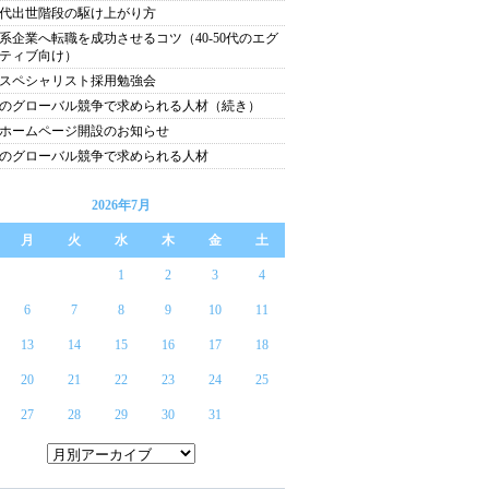
代出世階段の駆け上がり方
系企業へ転職を成功させるコツ（40‐50代のエグ
ティブ向け）
スペシャリスト採用勉強会
のグローバル競争で求められる人材（続き）
ホームページ開設のお知らせ
のグローバル競争で求められる人材
2026年7月
月
火
水
木
金
土
1
2
3
4
6
7
8
9
10
11
13
14
15
16
17
18
20
21
22
23
24
25
27
28
29
30
31