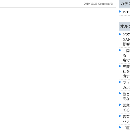
カテ
2010/10/26
Comment(0)
Pick
オル
20
NA
影響
「両
る-
略で
三菱
社を
出す
フィ
ガポ
割と
高な
営業
てる
営業
パラ
「巨