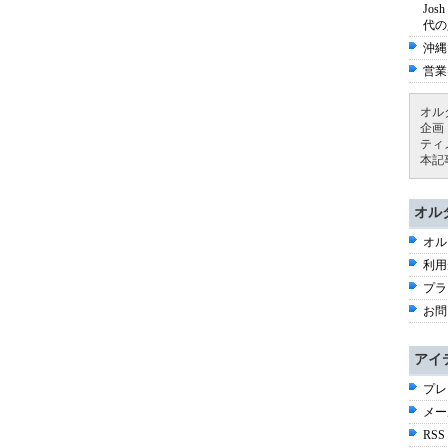
Jo
代の
沖縄
営業
オル
企画
ティ
本記
オル
オル
利用
プラ
お問
アイ
プレ
メー
RSS