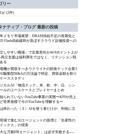
ゴリー
 Up! (2件)
タナティブ・ブログ 最新の投稿
27年メモリ市場展望：DRAM供給不足の長期化と
ND Flash供給緩和が及ぼすクラウド設備投資への
立しやすい職場」で定着意向が44.9ポイント上が
---両立支援は福利厚生ではなく、リテンション戦
ある
電機が買収すべきウクライナの防衛テック企業3
AI駆動型M&Aの方法論で特定、買収金額を割り
ケーススタディ
ジカルAI「物流テック」米、欧、中、日、シン
ールのユースケースとプレイヤーまとめ
知られていないYouTube事業の実態〜KPIや売上
ど世界規模で今のYouTubeを理解する〜
は終わった（３）AIを使う者だけが、利他に立
現場で進むAIエージェントの急増と「生産性の
ドックス」の現実
大な万能HRエージェント」は必ず失敗する----