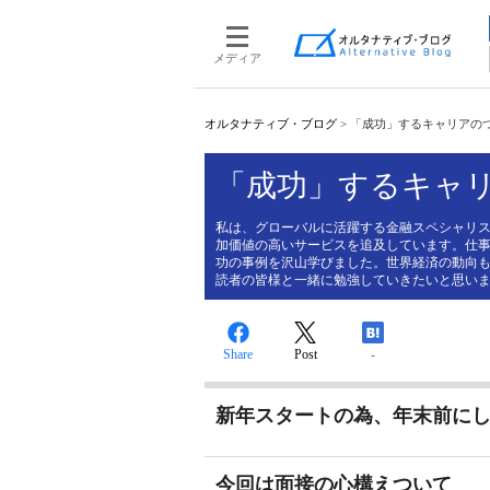
メディア
オルタナティブ・ブログ
>
「成功」するキャリアの
「成功」するキャ
私は、グローバルに活躍する金融スペシャリ
加価値の高いサービスを追及しています。仕
功の事例を沢山学びました。世界経済の動向
読者の皆様と一緒に勉強していきたいと思い
Share
Post
-
新年スタートの為、年末前に
今回は面接の心構えついて