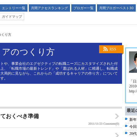
エントリー一覧
月間アクセスランキング
ブロガー一覧
月間ブロガーベスト30
ガイドマップ
つくり方
リアのつくり方
RSS
ストや、事業会社のエグゼクティブの転職ニーズにカスタマイズされた付
事上、「転職市場の最新トレンド」や「選ばれる人材」に精通し、転職成
も大局的に見ながら、これからの「成功するキャリアの作り方」について
ます。
「日
20
http:
最近
しておくべき準備
新年
2011/11/23
Comment(0)
今回
20