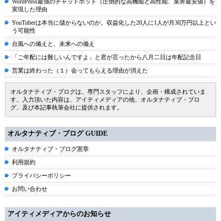
WordPress最強のチャットボット（圧倒的な高機能と高性能、業界最安値）を
実現した理由
YouTuberは本当に儲からないのか。収益化した20人に1人が月30万円以上とい
う可能性
台風への備えと、未来への備え
「ご年配には難しいんですよ」と君が言ったから八月二日は年配記念日
営業は終わった（１）会ってもらえる理由が消えた
オルタナティブ・ブログは、専門スタッフにより、企画・構成されていま
す。入力頂いた内容は、アイティメディアの他、オルタナティブ・ブロ
グ、及び本記事執筆会社に提供されます。
オルタナティブ・ブログ GUIDE
オルタナティブ・ブログ憲章
利用規約
プライバシーポリシー
お問い合わせ
アイティメディアからのお知らせ