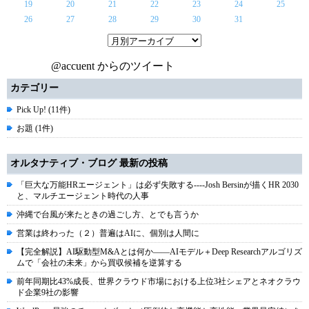
19
20
21
22
23
24
25
26
27
28
29
30
31
@accuent からのツイート
カテゴリー
Pick Up! (11件)
お題 (1件)
オルタナティブ・ブログ 最新の投稿
「巨大な万能HRエージェント」は必ず失敗する----Josh Bersinが描くHR 2030
と、マルチエージェント時代の人事
沖縄で台風が来たときの過ごし方、とでも言うか
営業は終わった（２）普遍はAIに、個別は人間に
【完全解説】AI駆動型M&Aとは何か――AIモデル＋Deep Researchアルゴリズ
ムで「会社の未来」から買収候補を逆算する
前年同期比43%成長、世界クラウド市場における上位3社シェアとネオクラウ
ド企業9社の影響