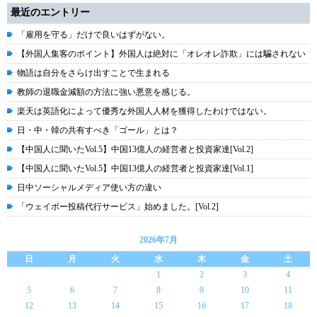
最近のエントリー
「雇用を守る」だけで良いはずがない。
【外国人集客のポイント】外国人は絶対に「オレオレ詐欺」には騙されない
物語は自分をさらけ出すことで生まれる
教師の退職金減額の方法に強い悪意を感じる。
楽天は英語化によって優秀な外国人人材を獲得したわけではない。
日・中・韓の共有すべき「ゴール」とは？
【中国人に聞いたVol.5】中国13億人の経営者と投資家達[Vol.2]
【中国人に聞いたVol.5】中国13億人の経営者と投資家達[Vol.1]
日中ソーシャルメディア使い方の違い
「ウェイボー投稿代行サービス」始めました。[Vol.2]
2026年7月
日
月
火
水
木
金
土
1
2
3
4
5
6
7
8
9
10
11
12
13
14
15
16
17
18