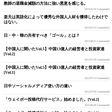
教師の退職金減額の方法に強い悪意を感じる。
2013/01/24
Comment(6)
楽天は英語化によって優秀な外国人人材を獲得したわけで
はない。
2013/01/22
Comment(1)
日・中・韓の共有すべき「ゴール」とは？
2012/08/23
Comment(0)
【中国人に聞いたVol.5】中国13億人の経営者と投資家達
[Vol.2]
2012/07/18
Comment(0)
【中国人に聞いたVol.5】中国13億人の経営者と投資家達
[Vol.1]
2012/07/13
Comment(1)
日中ソーシャルメディア使い方の違い
2012/07/04
Comment(0)
「ウェイボー投稿代行サービス」始めました。[Vol.2]
2012/06/28
Comment(0)