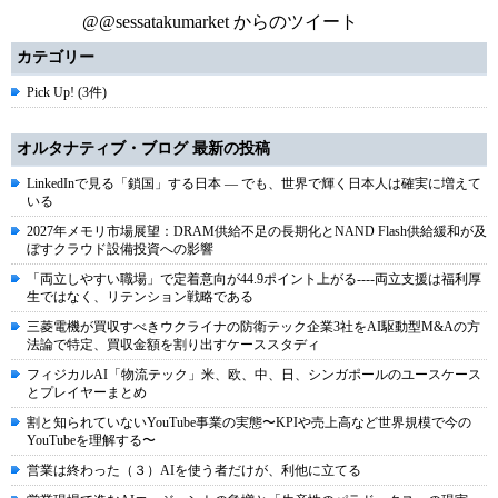
@@sessatakumarket からのツイート
カテゴリー
Pick Up! (3件)
オルタナティブ・ブログ 最新の投稿
LinkedInで見る「鎖国」する日本 ― でも、世界で輝く日本人は確実に増えて
いる
2027年メモリ市場展望：DRAM供給不足の長期化とNAND Flash供給緩和が及
ぼすクラウド設備投資への影響
「両立しやすい職場」で定着意向が44.9ポイント上がる----両立支援は福利厚
生ではなく、リテンション戦略である
三菱電機が買収すべきウクライナの防衛テック企業3社をAI駆動型M&Aの方
法論で特定、買収金額を割り出すケーススタディ
フィジカルAI「物流テック」米、欧、中、日、シンガポールのユースケース
とプレイヤーまとめ
割と知られていないYouTube事業の実態〜KPIや売上高など世界規模で今の
YouTubeを理解する〜
営業は終わった（３）AIを使う者だけが、利他に立てる