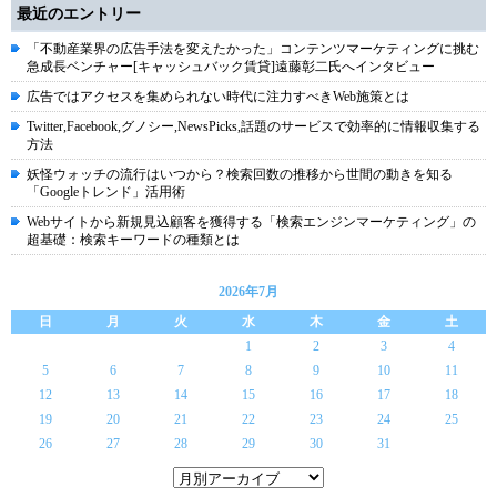
最近のエントリー
「不動産業界の広告手法を変えたかった」コンテンツマーケティングに挑む
急成長ベンチャー[キャッシュバック賃貸]遠藤彰二氏へインタビュー
広告ではアクセスを集められない時代に注力すべきWeb施策とは
Twitter,Facebook,グノシー,NewsPicks,話題のサービスで効率的に情報収集する
方法
妖怪ウォッチの流行はいつから？検索回数の推移から世間の動きを知る
「Googleトレンド」活用術
Webサイトから新規見込顧客を獲得する「検索エンジンマーケティング」の
超基礎：検索キーワードの種類とは
2026年7月
日
月
火
水
木
金
土
1
2
3
4
5
6
7
8
9
10
11
12
13
14
15
16
17
18
19
20
21
22
23
24
25
26
27
28
29
30
31