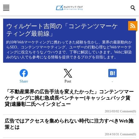
ウィルゲート吉岡の「コンテンツマーケ
ティング最前線」
約10年Webマーケティングに携わってきた経験を生かし、業界の最新動向か
らSEO、コンテンツマーケティング、ユーザーの行動心理などWebマーケテ
ィングに役立ちそうなノウハウまで、丁寧に解説していきます。Webに馴染
みのない人でも参考になる情報を提供できるブログを目指します。
Share
Post
-
「不動産業界の広告手法を変えたかった」コンテンツマー
ケティングに挑む急成長ベンチャー[キャッシュバック賃
貸]遠藤彰二氏へインタビュー
2015/03/02
Comment(0)
広告ではアクセスを集められない時代に注力すべきWeb施
策とは
2014/10/31
Comment(0)