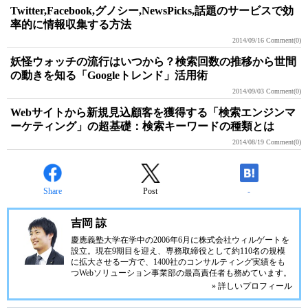
Twitter,Facebook,グノシー,NewsPicks,話題のサービスで効
率的に情報収集する方法
2014/09/16
Comment(0)
妖怪ウォッチの流行はいつから？検索回数の推移から世間
の動きを知る「Googleトレンド」活用術
2014/09/03
Comment(0)
Webサイトから新規見込顧客を獲得する「検索エンジンマ
ーケティング」の超基礎：検索キーワードの種類とは
2014/08/19
Comment(0)
Share
Post
-
吉岡 諒
慶應義塾大学在学中の2006年6月に株式会社ウィルゲートを
設立。現在9期目を迎え、専務取締役として約110名の規模
に拡大させる一方で、1400社のコンサルティング実績をも
つWebソリューション事業部の最高責任者も務めています。
» 詳しいプロフィール