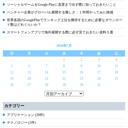
ソーシャルゲームをGoogle Playに直置きで出す際に知っておきたいこと
ベンチャー企業がグローバル展開する難しさ：１年間やってみた雑感
世界各国のGooglePlayでランキング上位を獲得するために必要なダウンロー
ド数はどれぐらいか？
スマートフォンアプリで海外展開する際に必ず見ておきたい資料５選
2026年7月
日
月
火
水
木
金
土
1
2
3
4
5
6
7
8
9
10
11
12
13
14
15
16
17
18
19
20
21
22
23
24
25
26
27
28
29
30
31
カテゴリー
アプリケーション (20件)
テクノロジー (1件)