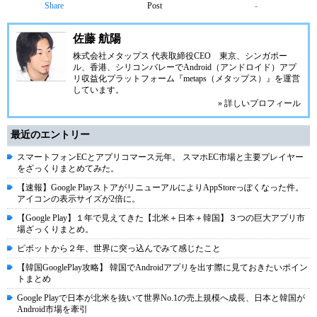
Share
Post
-
佐藤 航陽
株式会社メタップス 代表取締役CEO 東京、シンガポー
ル、香港、シリコンバレーでAndroid（アンドロイド）アプ
リ収益化プラットフォーム『
metaps（メタップス）
』を運営
しています。
» 詳しいプロフィール
最近のエントリー
スマートフォンECとアプリコマース元年。 スマホEC市場と主要プレイヤー
をざっくりまとめてみた。
【速報】Google PlayストアがリニューアルによりAppStoreっぽくなった件。
アイコンの表示サイズが2倍に。
【Google Play】１年で見えてきた【北米＋日本＋韓国】３つの巨大アプリ市
場ざっくりまとめ。
ピボットから２年、世界に突っ込んでみて感じたこと
【韓国GooglePlay攻略】 韓国でAndroidアプリを出す際に見ておきたいポイン
トまとめ
Google Playで日本が北米を抜いて世界No.1の売上規模へ成長、日本と韓国が
Android市場を牽引