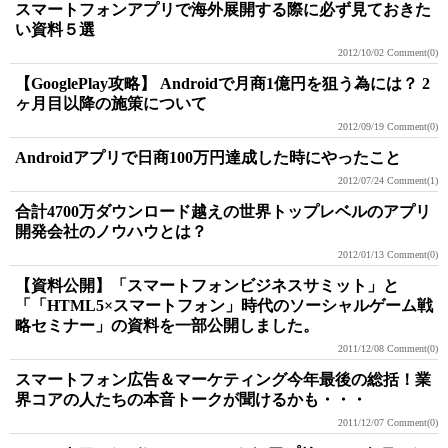
スマートフォンアプリで海外展開する際に必ず見ておきた
い資料５選
2012/10/02
Comment(0)
【GooglePlay攻略】 Androidで月商1億円を狙う為には？ 2
ヶ月目以降の施策について
2012/09/19
Comment(0)
Androidアプリで日商100万円達成した時にやったこと
2012/07/24
Comment(1)
合計4700万ダウンロード越えの世界トップレベルのアプリ
開発会社のノウハウとは？
2012/01/13
Comment(0)
【資料公開】「スマートフォンビジネスサミット」と
「「HTML5×スマートフォン」時代のソーシャルゲーム戦
略セミナー」の資料を一部公開しました。
2011/12/08
Comment(0)
スマートフォン広告＆マーケティング今年最後の総括！業
界コアの人たちの本音トークが聞けるかも・・・
2011/12/07
Comment(0)