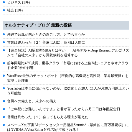
ビジネス (1件)
社会 (1件)
オルタナティブ・ブログ 最新の投稿
沖縄で台風が来たときの過ごし方、とでも言うか
営業は終わった（２）普遍はAIに、個別は人間に
【完全解説】AI駆動型M&Aとは何か――AIモデル＋Deep Researchアルゴリズ
ムで「会社の未来」から買収候補を逆算する
前年同期比43%成長、世界クラウド市場における上位3社シェアとネオクラウ
ド企業9社の影響
WordPress最強のチャットボット（圧倒的な高機能と高性能、業界最安値）を
実現した理由
YouTuberは本当に儲からないのか。収益化した20人に1人が月30万円以上とい
う可能性
台風への備えと、未来への備え
「ご年配には難しいんですよ」と君が言ったから八月二日は年配記念日
営業は終わった（１）会ってもらえる理由が消えた
スペースXの宇宙AIデータセンター用衛星Starmind（最終的に百万基規模）に
はNVIDIAのVera Rubin NVL72が搭載される！