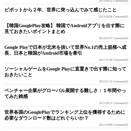
2013/04/02
Comment(0)
ピボットから２年、世界に突っ込んでみて感じたこと
2013/03/06
Comment(0)
【韓国GooglePlay攻略】 韓国でAndroidアプリを出す際に
見ておきたいポイントまとめ
2013/01/07
Comment(0)
Google Playで日本が北米を抜いて世界No.1の売上規模へ成
長、日本と韓国がAndroid市場を牽引
2012/11/30
Comment(0)
ソーシャルゲームをGoogle Playに直置きで出す際に知って
おきたいこと
2012/11/15
Comment(0)
ベンチャー企業がグローバル展開する難しさ：１年間やっ
てみた雑感
2012/10/15
Comment(3)
世界各国のGooglePlayでランキング上位を獲得するために
必要なダウンロード数はどれぐらいか？
2012/10/09
Comment(0)