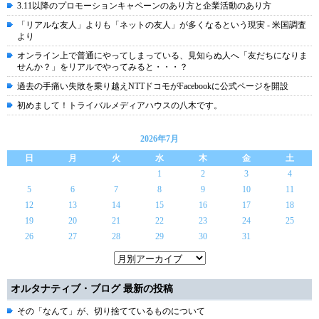
3.11以降のプロモーションキャペーンのあり方と企業活動のあり方
「リアルな友人」よりも「ネットの友人」が多くなるという現実 - 米国調査
より
オンライン上で普通にやってしまっている、見知らぬ人へ「友だちになりま
せんか？」をリアルでやってみると・・・？
過去の手痛い失敗を乗り越えNTTドコモがFacebookに公式ページを開設
初めまして！トライバルメディアハウスの八木です。
2026年7月
日
月
火
水
木
金
土
1
2
3
4
5
6
7
8
9
10
11
12
13
14
15
16
17
18
19
20
21
22
23
24
25
26
27
28
29
30
31
オルタナティブ・ブログ 最新の投稿
その「なんて」が、切り捨てているものについて