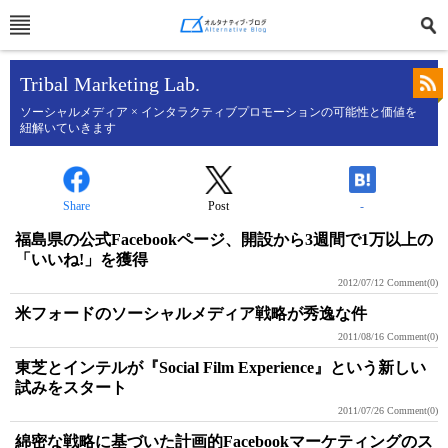
Tribal Marketing Lab.
ソーシャルメディア × インタラクティブプロモーションの可能性と価値を
紐解いていきます
Share
Post
-
福島県の公式Facebookページ、開設から3週間で1万以上の
「いいね!」を獲得
2012/07/12
Comment(0)
米フォードのソーシャルメディア戦略が秀逸な件
2011/08/16
Comment(0)
東芝とインテルが『Social Film Experience』という新しい
試みをスタート
2011/07/26
Comment(0)
綿密な戦略に基づいた計画的Facebookマーケティングのス