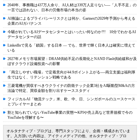
2040年、事務職は437万人余り、AI人材は339万人足りない----「人手不足」の
一言では語れない、日本の労働市場の本当の姿
AI推論によるプライバシーリスクとは何か、Gartnerの2029年予測から考える
企業のAIガバナンス
今騒がれているAIデータセンターとはいったい何なのか?!! 10分でわかるAI
データセンターの話
LinkedInで見る「鎖国」する日本 ― でも、世界で輝く日本人は確実に増えて
いる
2027年メモリ市場展望：DRAM供給不足の長期化とNAND Flash供給緩和が及
ぼすクラウド設備投資への影響
「両立しやすい職場」で定着意向が44.9ポイント上がる----両立支援は福利厚
生ではなく、リテンション戦略である
三菱電機が買収すべきウクライナの防衛テック企業3社をAI駆動型M&Aの方
法論で特定、買収金額を割り出すケーススタディ
フィジカルAI「物流テック」米、欧、中、日、シンガポールのユースケース
とプレイヤーまとめ
割と知られていないYouTube事業の実態〜KPIや売上高など世界規模で今の
YouTubeを理解する〜
オルタナティブ・ブログは、専門スタッフにより、企画・構成されていま
す。入力頂いた内容は、アイティメディアの他、オルタナティブ・ブロ