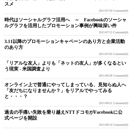
スメ
2011/07/20
Comment(0)
時代はソーシャルグラフ活用へ ～ Facebookのソーシャ
ルグラフを活用したプロモーション事例が興味深い件
2011/07/13
Comment(0)
3.11以降のプロモーションキャペーンのあり方と企業活動
のあり方
2011/07/05
Comment(0)
「リアルな友人」よりも「ネットの友人」が多くなるとい
う現実 - 米国調査より
2011/06/28
Comment(0)
オンライン上で普通にやってしまっている、見知らぬ人へ
「友だちになりませんか？」をリアルでやってみる
と・・・？
2011/06/21
Comment(0)
過去の手痛い失敗を乗り越えNTTドコモがFacebookに公
式ページを開設
2011/06/14
Comment(0)