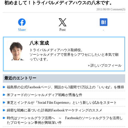
初めまして！トライバルメディアハウスの八木です。
2011/06/09
Comment(3)
Share
Post
-
八木 宣成
トライバルメディアハウス
取締役。
ソーシャルメディアで世界をシアワセにしたいと本気で願
っています。
» 詳しいプロフィール
最近のエントリー
福島県の公式Facebookページ、開設から3週間で1万以上の「いいね!」を獲得
米フォードのソーシャルメディア戦略が秀逸な件
東芝とインテルが『Social Film Experience』という新しい試みをスタート
綿密な戦略に基づいた計画的Facebookマーケティングのススメ
時代はソーシャルグラフ活用へ ～ Facebookのソーシャルグラフを活用し
たプロモーション事例が興味深い件