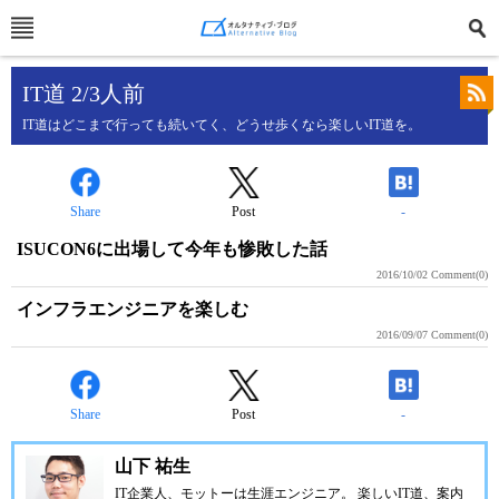
IT道 2/3人前
IT道はどこまで行っても続いてく、どうせ歩くなら楽しいIT道を。
Share
Post
-
ISUCON6に出場して今年も惨敗した話
2016/10/02
Comment(0)
インフラエンジニアを楽しむ
2016/09/07
Comment(0)
Share
Post
-
山下 祐生
IT企業人、モットーは生涯エンジニア。 楽しいIT道、案内