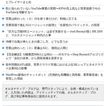
とプレイヤーまとめ
割と知られていないYouTube事業の実態〜KPIや売上高など世界規模で今の
YouTubeを理解する〜
営業は終わった（３）AIを使う者だけが、利他に立てる
営業現場で進むAIエージェントの急増と「生産性のパラドックス」の現実
「巨大な万能HRエージェント」は必ず失敗する----Josh Bersinが描くHR 2030
と、マルチエージェント時代の人事
沖縄で台風が来たときの過ごし方、とでも言うか
営業は終わった（２）普遍はAIに、個別は人間に
【完全解説】AI駆動型M&Aとは何か――AIモデル＋Deep Researchアルゴリズ
ムで「会社の未来」から買収候補を逆算する
前年同期比43%成長、世界クラウド市場における上位3社シェアとネオクラウ
ド企業9社の影響
WordPress最強のチャットボット（圧倒的な高機能と高性能、業界最安値）を
実現した理由
オルタナティブ・ブログは、専門スタッフにより、企画・構成されていま
す。入力頂いた内容は、アイティメディアの他、オルタナティブ・ブロ
グ、及び本記事執筆会社に提供されます。