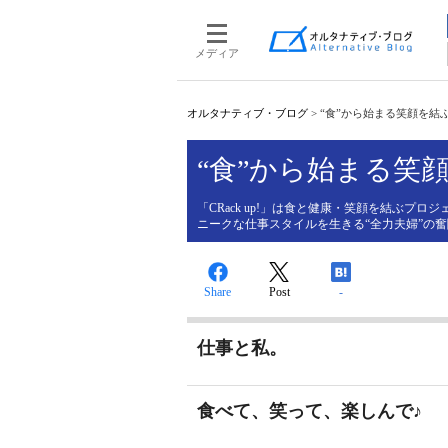
メディア
オルタナティブ・ブログ
>
“食”から始まる笑顔を結
“食”から始まる笑
「CRack up!」は食と健康・笑顔を結ぶ
ニークな仕事スタイルを生きる“全力夫婦”の
Share
Post
-
仕事と私。
食べて、笑って、楽しんで♪