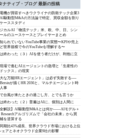
タナティブ・ブログ 最新の投稿
電機が買収すべきウクライナの防衛テック企業3
AI駆動型M&Aの方法論で特定、買収金額を割り
ケーススタディ
ジカルAI「物流テック」米、欧、中、日、シン
ールのユースケースとプレイヤーまとめ
知られていないYouTube事業の実態〜KPIや売上
ど世界規模で今のYouTubeを理解する〜
は終わった（３）AIを使う者だけが、利他に立
現場で進むAIエージェントの急増と「生産性の
ドックス」の現実
大な万能HRエージェント」は必ず失敗する----
sh Bersinが描くHR 2030と、マルチエージェント時
人事
で台風が来たときの過ごし方、とでも言うか
は終わった（２）普遍はAIに、個別は人間に
全解説】AI駆動型M&Aとは何か――AIモデル＋
ep Researchアルゴリズムで「会社の未来」から買
補を逆算する
同期比43%成長、世界クラウド市場における上位
シェアとネオクラウド企業9社の影響