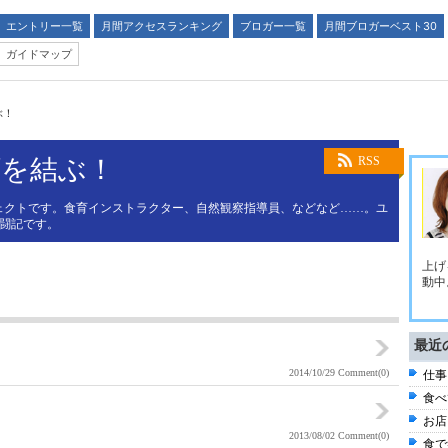
エントリー一覧
月間アクセスランキング
ブロガー一覧
月間ブロガーベスト30
ガイドマップ
ぶ！
顔を結ぶ！
RSS
プロジェクトです。食育インストラクター、自然観察指導員、などなど……。ユ
奮闘記です。
上げ
動中
最近
2014/10/29
Comment(0)
仕事
食べ
お店
2013/08/02
Comment(0)
食で