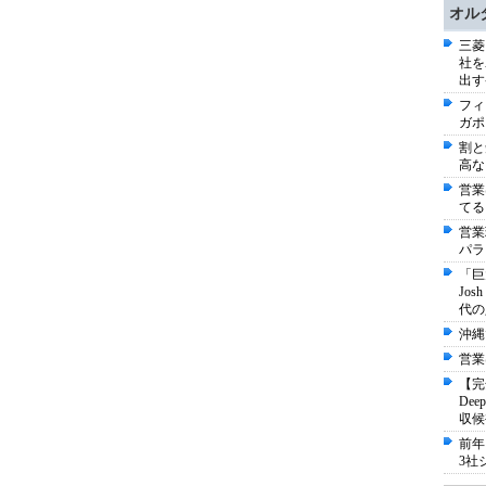
オル
三菱
社を
出す
フィ
ガポ
割と
高な
営業
てる
営業
パラ
「巨
Jo
代の
沖縄
営業
【完
De
収候
前年
3社