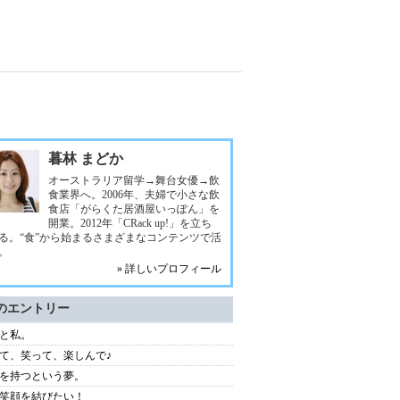
暮林 まどか
オーストラリア留学→舞台女優→飲
食業界へ。2006年、夫婦で小さな飲
食店「がらくた居酒屋いっぽん」を
開業。2012年「CRack up!」を立ち
る。“食”から始まるさまざまなコンテンツで活
。
» 詳しいプロフィール
のエントリー
と私。
て、笑って、楽しんで♪
を持つという夢。
笑顔を結びたい！