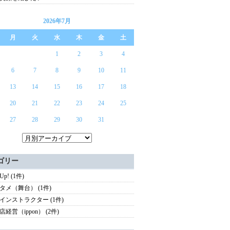
2026年7月
月
火
水
木
金
土
1
2
3
4
6
7
8
9
10
11
13
14
15
16
17
18
20
21
22
23
24
25
27
28
29
30
31
ゴリー
 Up! (1件)
タメ（舞台） (1件)
インストラクター (1件)
経営（ippon） (2件)