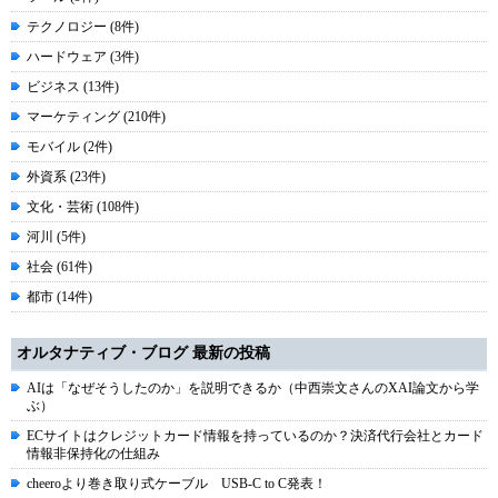
テクノロジー (8件)
ハードウェア (3件)
ビジネス (13件)
マーケティング (210件)
モバイル (2件)
外資系 (23件)
文化・芸術 (108件)
河川 (5件)
社会 (61件)
都市 (14件)
オルタナティブ・ブログ 最新の投稿
AIは「なぜそうしたのか」を説明できるか（中西崇文さんのXAI論文から学
ぶ）
ECサイトはクレジットカード情報を持っているのか？決済代行会社とカード
情報非保持化の仕組み
cheeroより巻き取り式ケーブル USB-C to C発表！