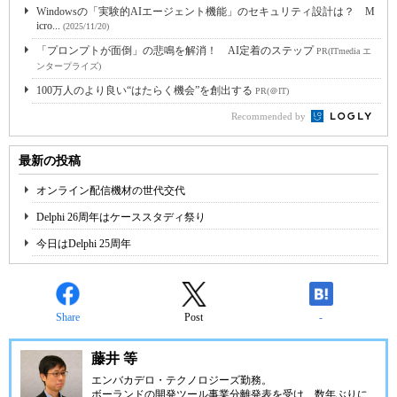
Windowsの「実験的AIエージェント機能」のセキュリティ設計は？ M
icro...
(2025/11/20)
「プロンプトが面倒」の悲鳴を解消！ AI定着のステップ
PR(ITmedia エ
ンタープライズ)
100万人のより良い“はたらく機会”を創出する
PR(＠IT)
Recommended by
最新の投稿
オンライン配信機材の世代交代
Delphi 26周年はケーススタディ祭り
今日はDelphi 25周年
Share
Post
-
藤井 等
エンバカデロ・テクノロジーズ勤務。
ボーランドの開発ツール事業分離発表を受け、数年ぶりに