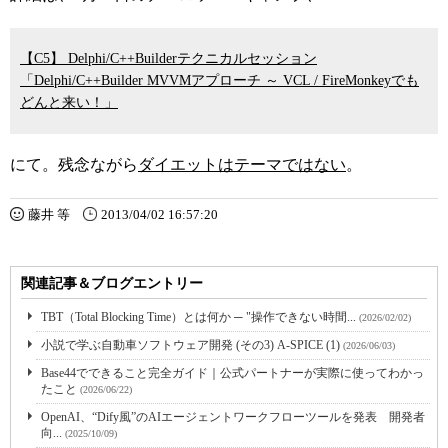
【C5】 Delphi/C++Builderテクニカルセッション
「Delphi/C++Builder MVVMアプローチ ～ VCL / FireMonkeyでも
どんと来い！」
にて。残念ながら
ダイエットはテーマではない
。
藤井 等
2013/04/02 16:57:20
関連記事＆ブログエントリー
TBT（Total Blocking Time）とは何か ─ "操作できない時間...
(2026/02/02)
小説で学ぶ自動車ソフトウェア開発 (その3) A-SPICE (1)
(2026/06/03)
Base44でできること完全ガイド｜公式パートナーが実際に使ってわかっ
たこと
(2026/06/22)
OpenAI、“Dify風”のAIエージェントワークフローツールを発表 開発者
向...
(2025/10/09)