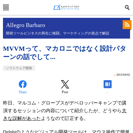
Allegro Barbaro
開発ツールビジネスの再生に格闘。マーケティングの視点で解説
MVVMって、マカロニではなく設計パタ
ーンの話でして...
ソフトウェア開発
»
2013/04/02
Share
Post
-
昨日、マルコム・グローブスがデベロッパーキャンプで講
演するセッションの内容について紹介したが、どうやら
大
きな誤解があった
ようなので訂正する。
Delphiのようなビジュアル開発ツールは、マウス操作で簡単