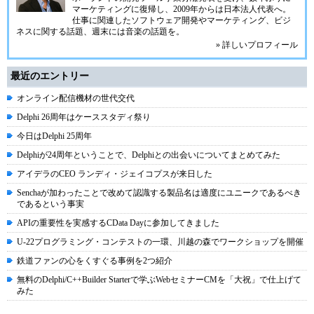
マーケティングに復帰し、2009年からは日本法人代表へ。
仕事に関連したソフトウェア開発やマーケティング、ビジ
ネスに関する話題、週末には音楽の話題を。
» 詳しいプロフィール
最近のエントリー
オンライン配信機材の世代交代
Delphi 26周年はケーススタディ祭り
今日はDelphi 25周年
Delphiが24周年ということで、Delphiとの出会いについてまとめてみた
アイデラのCEO ランディ・ジェイコプスが来日した
Senchaが加わったことで改めて認識する製品名は適度にユニークであるべき
であるという事実
APIの重要性を実感するCData Dayに参加してきました
U-22プログラミング・コンテストの一環、川越の森でワークショップを開催
鉄道ファンの心をくすぐる事例を2つ紹介
無料のDelphi/C++Builder Starterで学ぶWebセミナーCMを「大祝」で仕上げて
みた