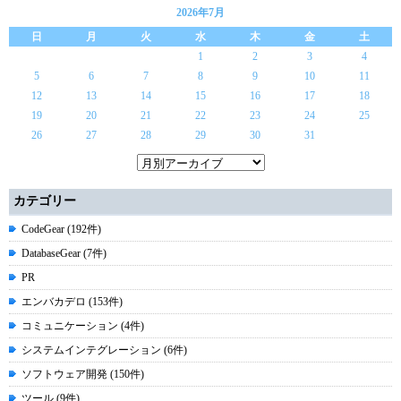
2026年7月
日
月
火
水
木
金
土
1
2
3
4
5
6
7
8
9
10
11
12
13
14
15
16
17
18
19
20
21
22
23
24
25
26
27
28
29
30
31
カテゴリー
CodeGear (192件)
DatabaseGear (7件)
PR
エンバカデロ (153件)
コミュニケーション (4件)
システムインテグレーション (6件)
ソフトウェア開発 (150件)
ツール (9件)