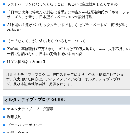
ラストパーソンになってもらうこと、あるいは自主性をもたらすもの
「日本は改良は得意だが創造は苦手」は本当か----新原浩朗氏の「ネオ・ジャ
ポニズム」が示す、日本型イノベーションの設計原理
AI市場の主流がパブリッククラウドでも、なぜプライベートAIに商機が生ま
れるのか
その「なんて」が、切り捨てているものについて
2040年、事務職は437万人余り、AI人材は339万人足りない----「人手不足」の
一言では語れない、日本の労働市場の本当の姿
LLMの固有名：Sonnet 5
オルタナティブ・ブログは、専門スタッフにより、企画・構成されていま
す。入力頂いた内容は、アイティメディアの他、オルタナティブ・ブロ
グ、及び本記事執筆会社に提供されます。
オルタナティブ・ブログ GUIDE
オルタナティブ・ブログ憲章
利用規約
プライバシーポリシー