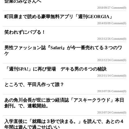
企業のみなさんへ
2018/09/27
Comment(0)
町田康まで読める豪華無料アプリ「週刊GEORGIA」
2014/03/09
Comment(0)
笑われずにバブる！
2013/12/26
Comment(0)
男性ファッション誌『Safari』が今一番売れてる３つのワ
ケ
2013/12/24
Comment(0)
「週刊SPA!」に再び登場 デキる男の６つの秘訣
2013/11/14
Comment(0)
ところで、平田凡作って誰？
2013/07/26
Comment(0)
あの角川会長が世に放つ経済誌「アスキークラウド」本日
創刊。で、連載開始。
2013/07/24
Comment(0)
入学直後に「就職は３秒で決まる。」を読んで、あとの４
年間は遊んで過ごせばいい