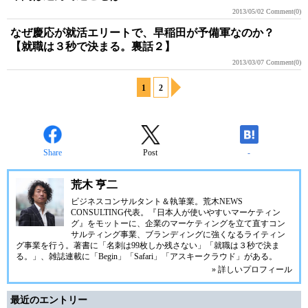
2013/05/02
Comment(0)
なぜ慶応が就活エリートで、早稲田が予備軍なのか？
【就職は３秒で決まる。裏話２】
2013/03/07
Comment(0)
1
2
Share
Post
-
荒木 亨二
ビジネスコンサルタント＆執筆業。荒木NEWS
CONSULTING代表。『日本人が使いやすいマーケティン
グ』をモットーに、企業のマーケティングを立て直すコン
サルティング事業、ブランディングに強くなるライティン
グ事業を行う。著書に「名刺は99枚しか残さない」「就職は３秒で決ま
る。」、雑誌連載に「Begin」「Safari」「アスキークラウド」がある。
» 詳しいプロフィール
最近のエントリー