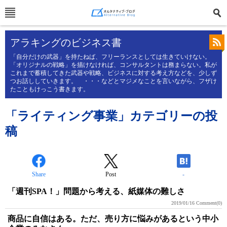
アラキングのビジネス書
「自分だけの武器」を持たねば、フリーランスとしては生きていけない。
「オリジナルの戦略」を描けなければ、コンサルタントは務まらない。私が
これまで蓄積してきた武器や戦略、ビジネスに対する考え方などを、少しず
つお話ししていきます。 ・・・などとマジメなことを言いながら、フザけ
たこともけっこう書きます。
「ライティング事業」カテゴリーの投
稿
Share
Post
-
「週刊SPA！」問題から考える、紙媒体の難しさ
2019/01/16
Comment(0)
商品に自信はある。ただ、売り方に悩みがあるという中小