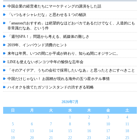
中国企業の経営者たちにマーケティングの講演をした話
「いつもオシャレだな」と思わせる１つの秘訣
「amazonのおすすめ」は絶望的なほどおバカであるだけでなく、人道的にも
非常識だなあ、という件
「週刊SPA！」問題から考える、紙媒体の難しさ
2019年、インバウンド消費のヒント
来年は年男。いつの間にか平成が終わり、知らぬ間にオジサンに。
LINEも使えないポンコツ中年の愉快な忘年会
「そのアイデア、うちの会社で採用したいなあ」と思ったときにすべきこと
中国だけじゃない！ お国柄が現れる海外の五つ星ホテル事情
ハイオクを捨てたガソリンスタンドの渋すぎる戦略
2026年7月
日
月
火
水
木
金
土
1
2
3
4
5
6
7
8
9
10
11
12
13
14
15
16
17
18
19
20
21
22
23
24
25