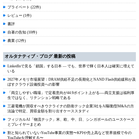
プライベート (22件)
レビュー (1件)
書評
自著の告知 (10件)
農業 (12件)
オルタナティブ・ブログ 最新の投稿
LinkedInで見る「鎖国」する日本 ― でも、世界で輝く日本人は確実に増えて
いる
2027年メモリ市場展望：DRAM供給不足の長期化とNAND Flash供給緩和が及
ぼすクラウド設備投資への影響
「両立しやすい職場」で定着意向が44.9ポイント上がる----両立支援は福利厚
生ではなく、リテンション戦略である
三菱電機が買収すべきウクライナの防衛テック企業3社をAI駆動型M&Aの方
法論で特定、買収金額を割り出すケーススタディ
フィジカルAI「物流テック」米、欧、中、日、シンガポールのユースケース
とプレイヤーまとめ
割と知られていないYouTube事業の実態〜KPIや売上高など世界規模で今の
YouTubeを理解する〜