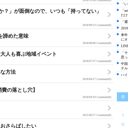
2018/11/08
Comment(0)
「い
か？」が面倒なので、いつも「持ってない」
「a
だけ
「週
2018/09/13
Comment(0)
20
来年
を諦めた意味
にオ
2018/09/06
Comment(0)
LI
「そ
、大人も喜ぶ地域イベント
思っ
2018/07/27
Comment(0)
中国
テル
単な方法
ハイ
2018/04/27
Comment(0)
消費の落とし穴】
日
2018/04/19
Comment(0)
5
2015/06/17
Comment(0)
12
うおさらばしたい