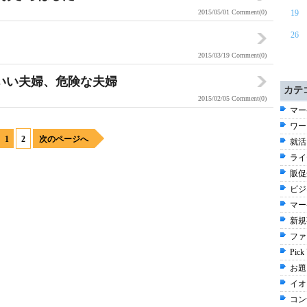
2015/05/01
Comment(0)
19
26
2015/03/19
Comment(0)
のいい夫婦、危険な夫婦
カテ
2015/02/05
Comment(0)
マー
ワー
1
2
次のページへ
就活 
ライ
販促企
ビジ
マー
新規事
ファ
Pick
お題 
イオ
コン