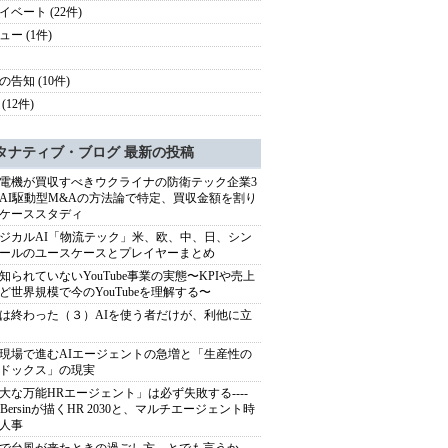
イベート (22件)
ュー (1件)
の告知 (10件)
(12件)
タナティブ・ブログ 最新の投稿
電機が買収すべきウクライナの防衛テック企業3
AI駆動型M&Aの方法論で特定、買収金額を割り
ケーススタディ
ジカルAI「物流テック」米、欧、中、日、シン
ールのユースケースとプレイヤーまとめ
知られていないYouTube事業の実態〜KPIや売上
ど世界規模で今のYouTubeを理解する〜
は終わった（３）AIを使う者だけが、利他に立
現場で進むAIエージェントの急増と「生産性の
ドックス」の現実
大な万能HRエージェント」は必ず失敗する----
sh Bersinが描くHR 2030と、マルチエージェント時
人事