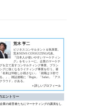
荒木 亨二
ビジネスコンサルタント＆執筆業。
荒木NEWS CONSULTING代表。
『日本人が使いやすいマーケティン
グ』をモットーに、企業のマーケテ
グを立て直すコンサルティング事業、ブラン
ングに強くなるライティング事業を行う。著
「名刺は99枚しか残さない」「就職は３秒で
る。」、雑誌連載に「Begin」「Safari」「アス
クラウド」がある。
» 詳しいプロフィール
のエントリー
企業の経営者たちにマーケティングの講演をし