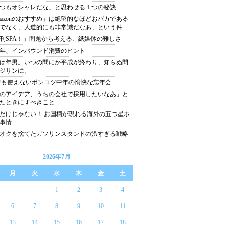
つもオシャレだな」と思わせる１つの秘訣
mazonのおすすめ」は絶望的なほどおバカである
でなく、人道的にも非常識だなあ、という件
刊SPA！」問題から考える、紙媒体の難しさ
19年、インバウンド消費のヒント
は年男。いつの間にか平成が終わり、知らぬ間
ジサンに。
NEも使えないポンコツ中年の愉快な忘年会
のアイデア、うちの会社で採用したいなあ」と
たときにすべきこと
だけじゃない！ お国柄が現れる海外の五つ星ホ
事情
オクを捨てたガソリンスタンドの渋すぎる戦略
2026年7月
月
火
水
木
金
土
1
2
3
4
6
7
8
9
10
11
13
14
15
16
17
18