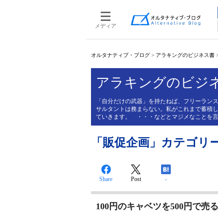
メディア
オルタナティブ・ブログ
>
アラキングのビジネス書
アラキングのビジ
「自分だけの武器」を持たねば、フリーラン
サルタントは務まらない。私がこれまで蓄積
ていきます。 ・・・などとマジメなことを
「販促企画」カテゴリ
Share
Post
-
100円のキャベツを500円で