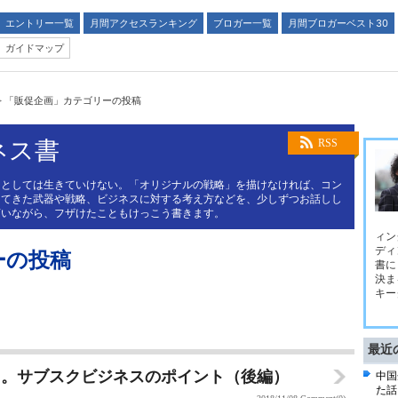
エントリー一覧
月間アクセスランキング
ブロガー一覧
月間ブロガーベスト30
ガイドマップ
>
「販促企画」カテゴリーの投稿
ネス書
RSS
スとしては生きていけない。「オリジナルの戦略」を描けなければ、コン
してきた武器や戦略、ビジネスに対する考え方などを、少しずつお話しし
言いながら、フザけたこともけっこう書きます。
ィン
ディ
ーの投稿
書に
決ま
キー
最近
売る。サブスクビジネスのポイント（後編）
中国
た話