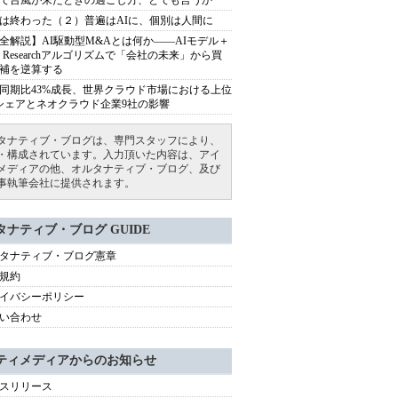
で台風が来たときの過ごし方、とでも言うか
は終わった（２）普遍はAIに、個別は人間に
全解説】AI駆動型M&Aとは何か――AIモデル＋
ep Researchアルゴリズムで「会社の未来」から買
補を逆算する
同期比43%成長、世界クラウド市場における上位
シェアとネオクラウド企業9社の影響
タナティブ・ブログは、専門スタッフにより、
・構成されています。入力頂いた内容は、アイ
メディアの他、オルタナティブ・ブログ、及び
事執筆会社に提供されます。
タナティブ・ブログ GUIDE
タナティブ・ブログ憲章
規約
イバシーポリシー
い合わせ
ティメディアからのお知らせ
スリリース