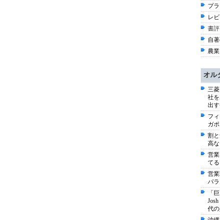
プラ
レビ
書評
自著
農業 
オル
三菱
社を
出す
フィ
ガポ
割と
高な
営業
てる
営業
パラ
「巨
Jo
代の