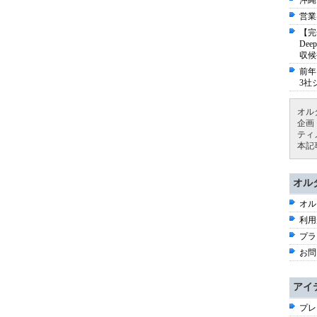
沖縄
営業
【完
De
収候
前年
3社
オル
企画
ティ
本記
オル
オル
利用
プラ
お問
アイ
プレ