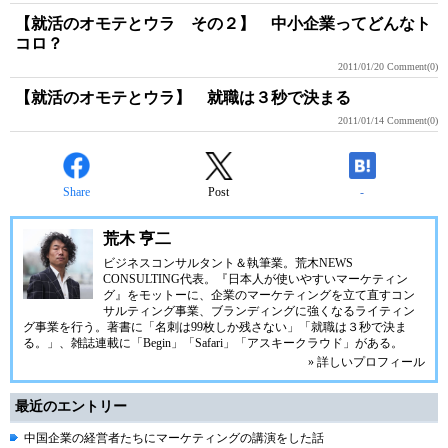
【就活のオモテとウラ その２】 中小企業ってどんなト
コロ？
2011/01/20
Comment(0)
【就活のオモテとウラ】 就職は３秒で決まる
2011/01/14
Comment(0)
Share
Post
-
荒木 亨二
ビジネスコンサルタント＆執筆業。荒木NEWS
CONSULTING代表。『日本人が使いやすいマーケティン
グ』をモットーに、企業のマーケティングを立て直すコン
サルティング事業、ブランディングに強くなるライティン
グ事業を行う。著書に「名刺は99枚しか残さない」「就職は３秒で決ま
る。」、雑誌連載に「Begin」「Safari」「アスキークラウド」がある。
» 詳しいプロフィール
最近のエントリー
中国企業の経営者たちにマーケティングの講演をした話