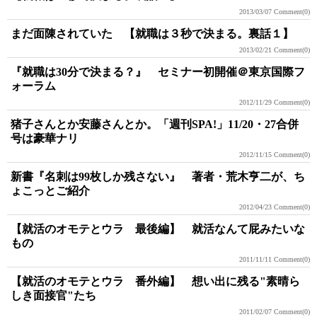
2013/03/07
Comment(0)
まだ面陳されていた 【就職は３秒で決まる。裏話１】
2013/02/21
Comment(0)
『就職は30分で決まる？』 セミナー初開催＠東京国際フ
ォーラム
2012/11/29
Comment(0)
猪子さんとか安藤さんとか。「週刊SPA!」11/20・27合併
号は豪華ナリ
2012/11/15
Comment(0)
新書『名刺は99枚しか残さない』 著者・荒木亨二が、ち
ょこっとご紹介
2012/04/23
Comment(0)
【就活のオモテとウラ 最後編】 就活なんて屁みたいな
もの
2011/11/11
Comment(0)
【就活のオモテとウラ 番外編】 想い出に残る"素晴ら
しき面接官"たち
2011/02/07
Comment(0)