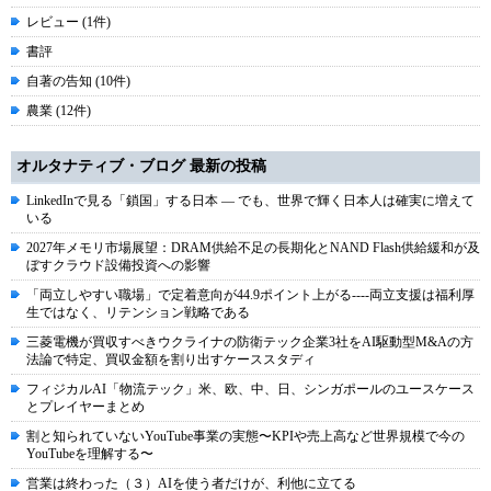
レビュー (1件)
書評
自著の告知 (10件)
農業 (12件)
オルタナティブ・ブログ 最新の投稿
LinkedInで見る「鎖国」する日本 ― でも、世界で輝く日本人は確実に増えて
いる
2027年メモリ市場展望：DRAM供給不足の長期化とNAND Flash供給緩和が及
ぼすクラウド設備投資への影響
「両立しやすい職場」で定着意向が44.9ポイント上がる----両立支援は福利厚
生ではなく、リテンション戦略である
三菱電機が買収すべきウクライナの防衛テック企業3社をAI駆動型M&Aの方
法論で特定、買収金額を割り出すケーススタディ
フィジカルAI「物流テック」米、欧、中、日、シンガポールのユースケース
とプレイヤーまとめ
割と知られていないYouTube事業の実態〜KPIや売上高など世界規模で今の
YouTubeを理解する〜
営業は終わった（３）AIを使う者だけが、利他に立てる