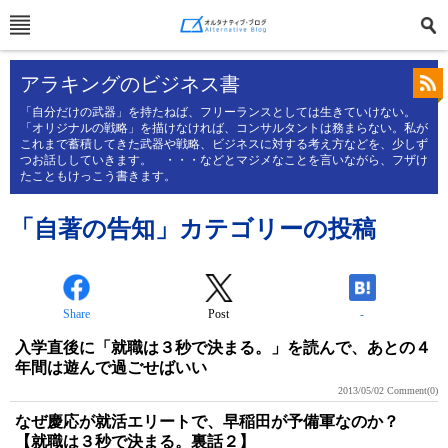
アラキングのビジネス書
「自分だけの武器」を持たねば、フリーランスとしては生きていけない。
「オリジナルの戦略」を描けなければ、コンサルタントは務まらない。私が
これまで蓄積してきた武器や戦略、ビジネスに対する考え方などを、少しず
つお話ししていきます。 ・・・などとマジメなことを言いながら、フザけ
たこともけっこう書きます。
「自著の告知」カテゴリーの投稿
Share
Post
-
入学直後に「就職は３秒で決まる。」を読んで、あとの４
年間は遊んで過ごせばいい
2013/05/02
Comment(0)
なぜ慶応が就活エリートで、早稲田が予備軍なのか？
【就職は３秒で決まる。裏話２】