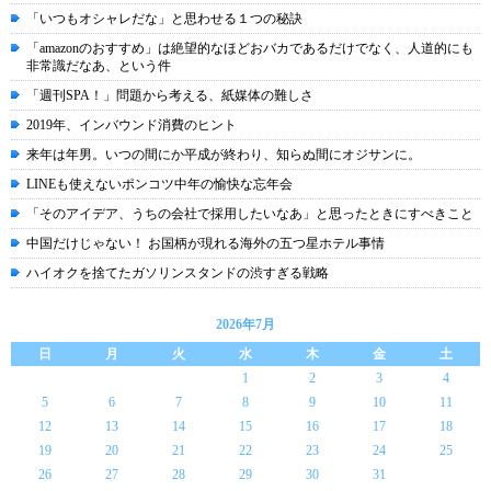
「いつもオシャレだな」と思わせる１つの秘訣
「amazonのおすすめ」は絶望的なほどおバカであるだけでなく、人道的にも
非常識だなあ、という件
「週刊SPA！」問題から考える、紙媒体の難しさ
2019年、インバウンド消費のヒント
来年は年男。いつの間にか平成が終わり、知らぬ間にオジサンに。
LINEも使えないポンコツ中年の愉快な忘年会
「そのアイデア、うちの会社で採用したいなあ」と思ったときにすべきこと
中国だけじゃない！ お国柄が現れる海外の五つ星ホテル事情
ハイオクを捨てたガソリンスタンドの渋すぎる戦略
2026年7月
日
月
火
水
木
金
土
1
2
3
4
5
6
7
8
9
10
11
12
13
14
15
16
17
18
19
20
21
22
23
24
25
26
27
28
29
30
31