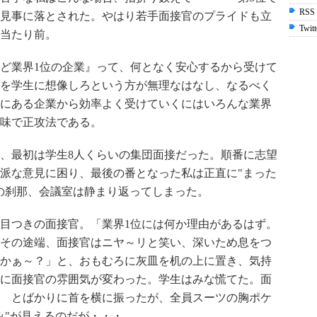
RSS
見事に落とされた。やはり若手面接官のプライドも立
Twitt
当たり前。
ど業界1位の企業』って、何となく安心するから受けて
を学生に想像しろという方が無理なはなし、なるべく
にある企業から効率よく受けていくにはいろんな業界
味で正攻法である。
、最初は学生8人くらいの集団面接だった。順番に志望
派な意見に困り、最後の番となった私は正直に"まった
の刹那、会議室は静まり返ってしまった。
目つきの面接官。「業界1位には何か理由があるはず。
その途端、面接官はニヤ～リと笑い、深いため息をつ
かぁ～？」と、おもむろに灰皿を机の上に置き、気持
に面接官の雰囲気が変わった。学生はみな慌てた。面
 とばかりに首を横に振ったが、全員スーツの胸ポケ
み"が見えるのだが・・・。