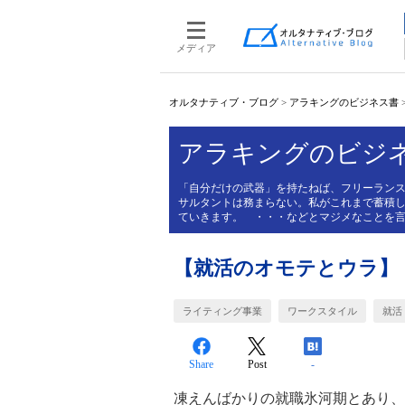
メディア
オルタナティブ・ブログ
>
アラキングのビジネス書
アラキングのビジ
「自分だけの武器」を持たねば、フリーラン
サルタントは務まらない。私がこれまで蓄積
ていきます。 ・・・などとマジメなことを
【就活のオモテとウラ】
ライティング事業
ワークスタイル
就活
Share
Post
-
凍えんばかりの就職氷河期とあり、