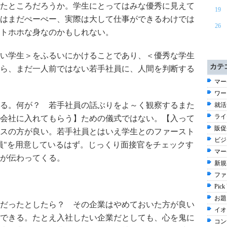
たところだろうか。学生にとってはみな優秀に見えて
19
はまだぺーぺー、実際は大して仕事ができるわけでは
26
トホホな身なのかもしれない。
い学生＞をふるいにかけることであり、＜優秀な学生
カテ
ら、まだ一人前ではない若手社員に、人間を判断する
マー
ワー
る。何が？ 若手社員の話ぶりをよ～く観察するまた
就活 
ライ
会社に入れてもらう】ための儀式ではない。【入って
販促企
スの方が良い。若手社員とはいえ学生とのファースト
ビジ
員"を用意しているはず。じっくり面接官をチェックす
マー
が伝わってくる。
新規事
ファ
Pick
お題 
だったとしたら？ その企業はやめておいた方が良い
イオ
できる。たとえ入社したい企業だとしても、心を鬼に
コン