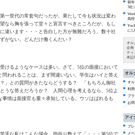
前年
3社
Wo
第一世代の常套句だったが、果たして今も状況は変わ
高性
望なら胸を張って堂々と宣言すべきところだが、もし
Yo
に1
に違います・・・と告白した方が無難だろう。数十社
ずがない。どんだけ働くんだい？
オル
企画
ティ
本記
に受けるようなケースは多い。さて、5位の面接において
オル
と問われることは、まず間違いない。学生はハイと答え
オル
？」との質問がきたならどうする？ 「もちろん御社
利用
とうな答えだろうか？ 人間心理を考えるなら、5位よ
プラ
な事情は面接官も重々承知している。ウソはばれるも
お問
アイ
プレ
メー
苦手な私はこんな場合、指折り数えて「・・・第5位で