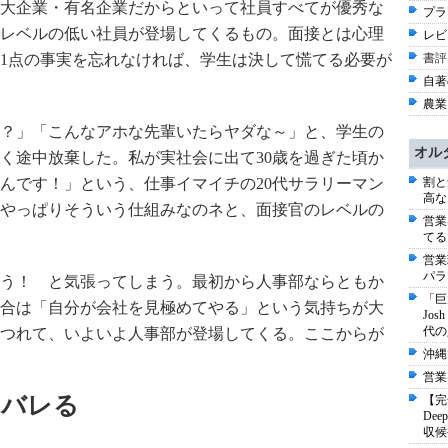
大企業・有名企業だからといって社員すべてが優秀な
プラ
レベルの低い社員が登場してくるもの。面接とは心理
レビ
1点の事実を忘れなければ、学生は決して慌てる必要が
書評
自著
農業 
？」「こんなアホな先輩いたらヤダな～」と、学生の
オル
く途中放棄した。私が実社会に出て30歳を過ぎた頃か
んです！」という、仕事イマイチの20代サラリーマン
割と
高な
やっぱりそういう仕組みなのネと、面接官のレベルの
営業
てる
営業
パラ
う！ と気張ってしまう。最初から人事部ならともか
「巨
合は「自分が会社を見極めてやる」という気持ちが大
Jo
代の
つれて、いよいよ人事部が登場してくる。ここからが
沖縄
営業
にバレる
【完
De
収候