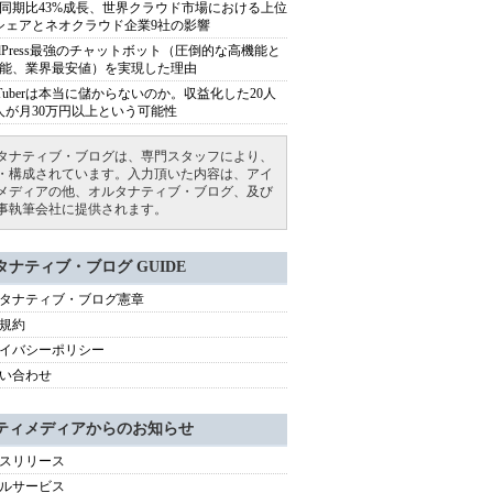
同期比43%成長、世界クラウド市場における上位
シェアとネオクラウド企業9社の影響
rdPress最強のチャットボット（圧倒的な高機能と
能、業界最安値）を実現した理由
uTuberは本当に儲からないのか。収益化した20人
人が月30万円以上という可能性
タナティブ・ブログは、専門スタッフにより、
・構成されています。入力頂いた内容は、アイ
メディアの他、オルタナティブ・ブログ、及び
事執筆会社に提供されます。
タナティブ・ブログ GUIDE
タナティブ・ブログ憲章
規約
イバシーポリシー
い合わせ
ティメディアからのお知らせ
スリリース
ルサービス