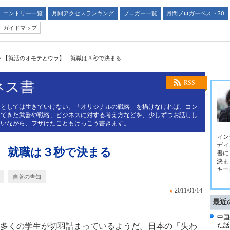
エントリー一覧
月間アクセスランキング
ブロガー一覧
月間ブロガーベスト30
ガイドマップ
>
【就活のオモテとウラ】 就職は３秒で決まる
ネス書
RSS
スとしては生きていけない。「オリジナルの戦略」を描けなければ、コン
してきた武器や戦略、ビジネスに対する考え方などを、少しずつお話しし
言いながら、フザけたこともけっこう書きます。
ィン
ディ
 就職は３秒で決まる
書に
決ま
キー
自著の告知
»
2011/01/14
最近
中国
多くの学生が切羽詰まっているようだ。日本の「失わ
た話