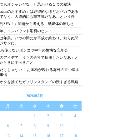
つもオシャレだな」と思わせる１つの秘訣
mazonのおすすめ」は絶望的なほどおバカである
でなく、人道的にも非常識だなあ、という件
刊SPA！」問題から考える、紙媒体の難しさ
19年、インバウンド消費のヒント
は年男。いつの間にか平成が終わり、知らぬ間
ジサンに。
NEも使えないポンコツ中年の愉快な忘年会
のアイデア、うちの会社で採用したいなあ」と
たときにすべきこと
だけじゃない！ お国柄が現れる海外の五つ星ホ
事情
オクを捨てたガソリンスタンドの渋すぎる戦略
2026年7月
月
火
水
木
金
土
1
2
3
4
6
7
8
9
10
11
13
14
15
16
17
18