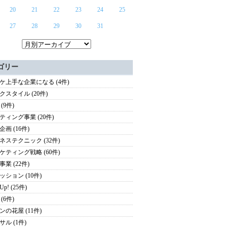
20
21
22
23
24
25
27
28
29
30
31
ゴリー
ケ上手な企業になる (4件)
クスタイル (20件)
(9件)
ティング事業 (20件)
画 (16件)
ネステクニック (32件)
ケティング戦略 (60件)
業 (22件)
ッション (10件)
 Up! (25件)
(6件)
ンの花屋 (11件)
サル (1件)