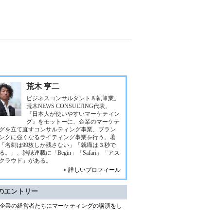
荒木 亨二
ビジネスコンサルタント＆執筆業。
荒木NEWS CONSULTING代表。
『日本人が使いやすいマーケティン
グ』をモットーに、企業のマーケテ
グを立て直すコンサルティング事業、ブラン
ングに強くなるライティング事業を行う。著
「名刺は99枚しか残さない」「就職は３秒で
る。」、雑誌連載に「Begin」「Safari」「アス
クラウド」がある。
» 詳しいプロフィール
のエントリー
企業の経営者たちにマーケティングの講演をし