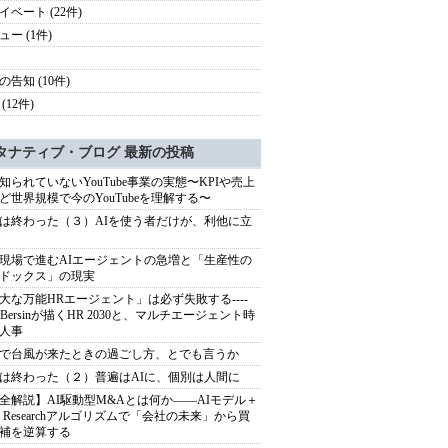
イベート (22件)
ュー (1件)
の告知 (10件)
(12件)
タナティブ・ブログ 最新の投稿
知られていないYouTube事業の実態〜KPIや売上
ど世界規模で今のYouTubeを理解する〜
は終わった（３）AIを使う者だけが、利他に立
現場で進むAIエージェントの急増と「生産性の
ドックス」の現実
大な万能HRエージェント」は必ず失敗する----
sh Bersinが描くHR 2030と、マルチエージェント時
人事
で台風が来たときの過ごし方、とでも言うか
は終わった（２）普遍はAIに、個別は人間に
全解説】AI駆動型M&Aとは何か――AIモデル＋
ep Researchアルゴリズムで「会社の未来」から買
補を逆算する