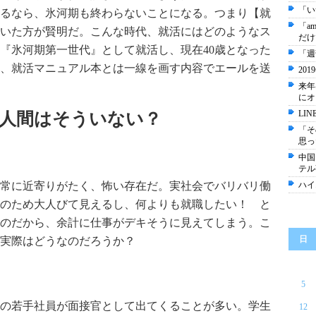
「い
するなら、氷河期も終わらないことになる。つまり【就
「a
いた方が賢明だ。こんな時代、就活にはどのようなス
だけ
『氷河期第一世代』として就活し、現在40歳となった
「週
、就活マニュアル本とは一線を画す内容でエールを送
20
来年
にオ
LI
人間はそういない？
「そ
思っ
中国
テル
常に近寄りがたく、怖い存在だ。実社会でバリバリ働
ハイ
のため大人びて見えるし、何よりも就職したい！ と
のだから、余計に仕事がデキそうに見えてしまう。こ
日
実際はどうなのだろうか？
5
の若手社員が面接官として出てくることが多い。学生
12