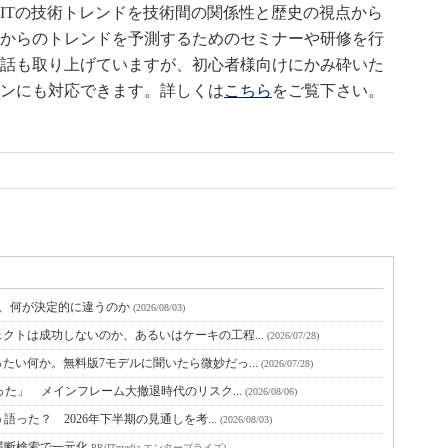
ITの技術トレンドを技術間の関係性と歴史の視点から
からのトレンドを予測するためのセミナーや研修を行
話も取り上げていますが、初心者様向けにかみ砕いた
ンにも対応できます。詳しくは
こちら
をご覧下さい。
と、何が決定的に違うのか
(2026/08/03)
クトは成功しないのか、あるいはケーキの工程...
(2026/07/28)
たい何か。無料版7モデルに聞いたら微妙だっ...
(2026/07/28)
った」 メインフレーム大撤退時代のリスク...
(2026/08/06)
語った？ 2026年下半期の見通しを考...
(2026/08/03)
横断検索で一元化
PR(ITmedia エンタープライズ)