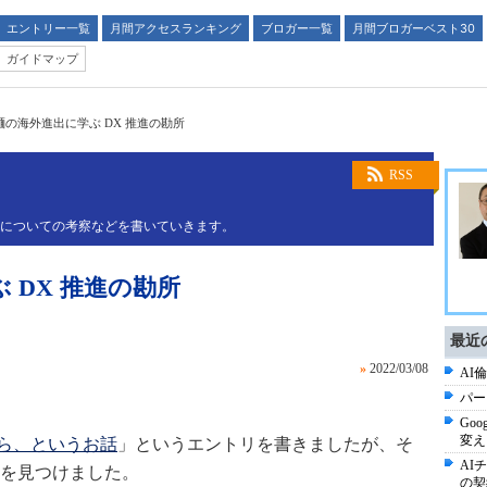
エントリー一覧
月間アクセスランキング
ブロガー一覧
月間ブロガーベスト30
ガイドマップ
麺の海外進出に学ぶ DX 推進の勘所
RSS
略についての考察などを書いていきます。
 DX 推進の勘所
最近
»
2022/03/08
AI倫
パー
Goo
変え
から、というお話
」というエントリを書きましたが、そ
AI
を見つけました。
の契