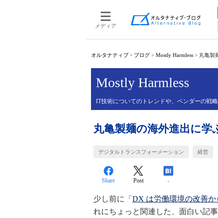
メディア
オルタナティブ・ブログ
>
Mostly Harmless
>
丸亀製
Mostly Harmless
IT技術についてのトレンドや、ベンダーの戦
丸亀製麺の海外進出に学ぶ
デジタルトランスフォーメーション
経営
Share
Post
-
少し前に「
DX は労働環境の改善
れにちょっと関連した、面白い記事