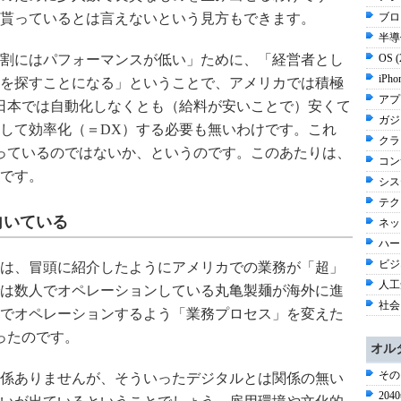
貰っているとは言えないという見方もできます。
ブロ
半導体
割にはパフォーマンスが低い」ために、「経営者とし
OS 
iPho
を探すことになる」ということで、アメリカでは積極
アプ
日本では自動化しなくとも（給料が安いことで）安くて
ガジ
して効率化（＝DX）する必要も無いわけです。これ
クラウ
っているのではないか、というのです。このあたりは、
コン
です。
シス
テク
向いている
ネッ
ハー
ビジネ
は、冒頭に紹介したようにアメリカでの業務が「超」
人工知
は数人でオペレーションしている丸亀製麺が海外に進
社会 
でオペレーションするよう「業務プロセス」を変えた
ったのです。
オル
その
係ありませんが、そういったデジタルとは関係の無い
20