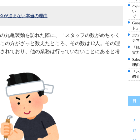
ハル
い 
DXが進まない本当の理由
で
Go
ド」
の丸亀製麺を訪れた際に、「スタッフの数がめちゃく
ホワ
チマ
この方がざっと数えたところ、その数は12人。その理
「脱
されており、他の業務は行っていないことにあると考
実力
Sa
理由
「ハ
65
日
5
12