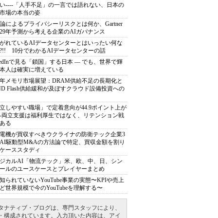
い----「人手不足」の一言では語れない、日本の
市場の本当の姿
推論によるプライバシーリスクとは何か、Gartner
029年予測から考える企業のAIガバナンス
がれているAIデータセンターとはいったい何な
?!! 10分でわかるAIデータセンターの話
nkedInで見る「鎖国」する日本 ― でも、世界で輝
本人は確実に増えている
27年メモリ市場展望：DRAM供給不足の長期化と
ND Flash供給緩和が及ぼすクラウド設備投資への
立しやすい職場」で定着意向が44.9ポイント上が
---両立支援は福利厚生ではなく、リテンション戦
ある
電機が買収すべきウクライナの防衛テック企業3
AI駆動型M&Aの方法論で特定、買収金額を割り
ケーススタディ
ジカルAI「物流テック」米、欧、中、日、シン
ールのユースケースとプレイヤーまとめ
知られていないYouTube事業の実態〜KPIや売上
ど世界規模で今のYouTubeを理解する〜
タナティブ・ブログは、専門スタッフにより、
・構成されています。入力頂いた内容は、アイ