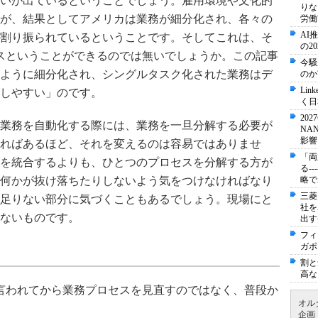
いが出ているということでしょう。雇用環境や文化的
りな
が、結果としてアメリカは業務が細分化され、各々の
労働
AI
割り振られているということです。そしてこれは、そ
の2
スということができるのでは無いでしょうか。この記事
今騒
ように細分化され、シングルタスク化された業務はデ
のか
Li
しやすい」のです。
く日
20
業務を自動化する際には、業務を一旦分解する必要が
NA
影響
ればあるほど、それを変えるのは容易ではありませ
「両
を統合するよりも、ひとつのプロセスを分解する方が
る-
何かが抜け落ちたりしないよう気をつけなければなり
略で
三菱
足りない部分に気づくこともあるでしょう。現場にと
社を
ないものです。
出す
フィ
ガポ
割と
高な
言われてから業務プロセスを見直すのではなく、普段か
オル
企画