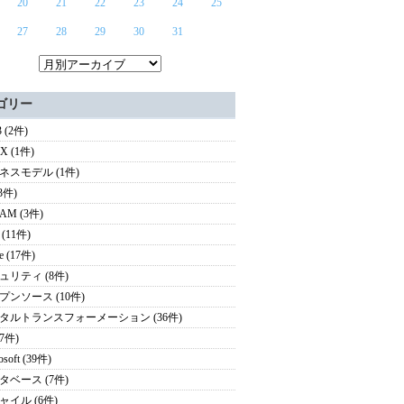
20
21
22
23
24
25
27
28
29
30
31
ゴリー
 (2件)
UX (1件)
ネスモデル (1件)
(3件)
AM (3件)
(11件)
e (17件)
ュリティ (8件)
プンソース (10件)
タルトランスフォーメーション (36件)
(7件)
osoft (39件)
タベース (7件)
ャイル (6件)