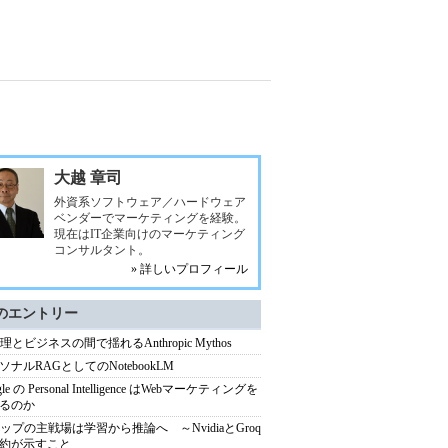
大越 章司
外資系ソフトウェア／ハードウェア
ベンダーでマーケティングを経験。
現在はIT企業向けのマーケティング
コンサルタント。
» 詳しいプロフィール
のエントリー
理とビジネスの間で揺れるAnthropic Mythos
ソナルRAGとしてのNotebookLM
gle の Personal Intelligence はWebマーケティングを
るのか
チップの主戦場は学習から推論へ ～NvidiaとGroq
約が示すこと