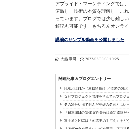
アプライド・マーケティングでは、
俯瞰し、技術の本質を理解し、これ
っています。ブログでは少し難しい
解説も可能です。もちろんオンライ
講演のサンプル動画を公開しました
大越 章司
2022/03/08 08:19:25
関連記事＆ブログエントリー
FDEとは何か（連載第1回）／従来のSE
なぜプロジェクト管理を学んでもプロジェ
冬の冷たい海で叫んだ英雄の名言とはいっ
「日本IBMのNHK案件失敗は既定路線だ
富士通とNECは「AI需要の手応え」をどう
社内データを扱えないAIを卒業 アプリ