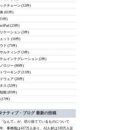
ックチェーン (12件)
 (61件)
(21件)
ne/iPad (23件)
リケーション (3件)
ェット (16件)
ド (75件)
サルティング (3件)
テムインテグレーション (2件)
ノロジー (80件)
トワーキング (11件)
ドウェア (26件)
ス (52件)
能 (85件)
(17件)
タナティブ・ブログ 最新の投稿
「なんて」が、切り捨てているものについて
40年、事務職は437万人余り、AI人材は339万人足