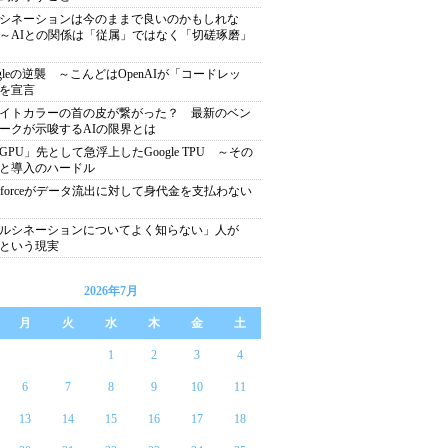
シネーションは今のままで良いのかもしれな
～AIとの関係は「従属」ではなく「切磋琢磨」
ogleの逆襲 ～こんどはOpenAIが「コードレッ
を宣言
イトカラーの首の皮が繋がった？ 最新のベン
ークが示唆するAIの限界とは
GPU」先として急浮上したGoogle TPU ～その
と導入のハードル
lesforceがデータ流出に対して身代金を支払わない
ルシネーションについてよく知らない」人が
％という現実
2026年7月
月
火
水
木
金
土
1
2
3
4
6
7
8
9
10
11
13
14
15
16
17
18