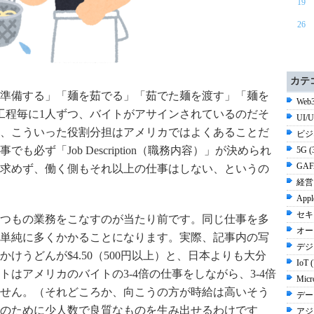
19
26
カテ
準備する」「麺を茹でる」「茹でた麺を渡す」「麺を
Web3
工程毎に1人ずつ、バイトがアサインされているのだそ
UI/
、こういった役割分担はアメリカではよくあることだ
ビジ
必ず「Job Description（職務内容）」が決められ
5G 
GAF
求めず、働く側もそれ以上の仕事はしない、というの
経営 
Appl
セキ
つもの業務をこなすのが当たり前です。同じ仕事を多
オー
単純に多くかかることになります。実際、記事内の写
デジ
けうどんが$4.50（500円以上）と、日本よりも大分
IoT 
はアメリカのバイトの3-4倍の仕事をしながら、3-4倍
Micr
せん。（それどころか、向こうの方が時給は高いそう
デー
のために少人数で良質なものを生み出せるわけです
アジ