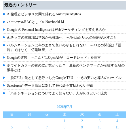
最近のエントリー
AI倫理とビジネスの間で揺れるAnthropic Mythos
パーソナルRAGとしてのNotebookLM
Google の Personal Intelligence はWebマーケティングを変えるのか
AIチップの主戦場は学習から推論へ ～NvidiaとGroqの契約が示すこと
ハルシネーションは今のままで良いのかもしれない ～AIとの関係は「従
属」ではなく「切磋琢磨」で
Googleの逆襲 ～こんどはOpenAIが「コードレッド」を宣言
ホワイトカラーの首の皮が繋がった？ 最新のベンチマークが示唆するAIの
限界とは
「脱GPU」先として急浮上したGoogle TPU ～その実力と導入のハードル
Salesforceがデータ流出に対して身代金を支払わない理由
「ハルシネーションについてよく知らない」人が65％という現実
2026年7月
日
月
火
水
木
金
土
1
2
3
4
5
6
7
8
9
10
11