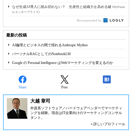
なぜ生成AI導入に踏み切れない？ 生産性と組織力を高める鍵
PR(ITmed
ia エンタープライズ)
Recommended by
最新の投稿
AI倫理とビジネスの間で揺れるAnthropic Mythos
パーソナルRAGとしてのNotebookLM
Google の Personal Intelligence はWebマーケティングを変えるのか
Share
Post
-
大越 章司
外資系ソフトウェア／ハードウェアベンダーでマーケティ
ングを経験。現在はIT企業向けのマーケティングコンサル
タント。
» 詳しいプロフィール