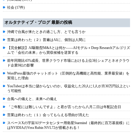
社会 (17件)
オルタナティブ・ブログ 最新の投稿
沖縄で台風が来たときの過ごし方、とでも言うか
営業は終わった（２）普遍はAIに、個別は人間に
【完全解説】AI駆動型M&Aとは何か――AIモデル＋Deep Researchアルゴリズ
ムで「会社の未来」から買収候補を逆算する
前年同期比43%成長、世界クラウド市場における上位3社シェアとネオクラウ
ド企業9社の影響
WordPress最強のチャットボット（圧倒的な高機能と高性能、業界最安値）を
実現した理由
YouTuberは本当に儲からないのか。収益化した20人に1人が月30万円以上とい
う可能性
台風への備えと、未来への備え
「ご年配には難しいんですよ」と君が言ったから八月二日は年配記念日
営業は終わった（１）会ってもらえる理由が消えた
スペースXの宇宙AIデータセンター用衛星Starmind（最終的に百万基規模）に
はNVIDIAのVera Rubin NVL72が搭載される！