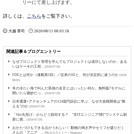
リーにて差し上げます。
詳しくは、
こちら
をご覧下さい。
大越 章司
2020/08/11 08:03:18
関連記事＆ブログエントリー
なぜプロジェクト管理を学んでもプロジェクトは成功しないのか、ある
いはケーキの工程...
(2026/07/28)
FDEとは何か（連載第1回）／従来のSEと、何が決定的に違うのか
(2026/
08/03)
冬の冷たい海で叫んだ英雄の名言とはいったい何か。無料版7モデルに
聞いたら微妙だっ...
(2026/07/28)
日本通運×アクセンチュアの124億円訴訟に学ぶ、なぜ大規模開発は“燃
える”のか
(2026/07/29)
「SIer丸投げ」からどう脱却する？ “非ITエンジニア9割”でシステム刷
新に挑...
(2026/07/29)
おかたづけもできる点がうれしい！ 動物の鳴き声やセリフが盛りだく
さんの「アニア ...
PR(タカラトミー｜Hugkum)