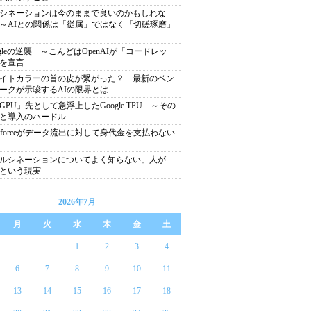
シネーションは今のままで良いのかもしれな
～AIとの関係は「従属」ではなく「切磋琢磨」
ogleの逆襲 ～こんどはOpenAIが「コードレッ
を宣言
イトカラーの首の皮が繋がった？ 最新のベン
ークが示唆するAIの限界とは
GPU」先として急浮上したGoogle TPU ～その
と導入のハードル
lesforceがデータ流出に対して身代金を支払わない
ルシネーションについてよく知らない」人が
％という現実
2026年7月
月
火
水
木
金
土
1
2
3
4
6
7
8
9
10
11
13
14
15
16
17
18