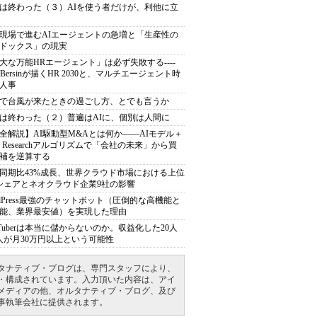
は終わった（３）AIを使う者だけが、利他に立
現場で進むAIエージェントの急増と「生産性の
ドックス」の現実
大な万能HRエージェント」は必ず失敗する----
sh Bersinが描くHR 2030と、マルチエージェント時
人事
で台風が来たときの過ごし方、とでも言うか
は終わった（２）普遍はAIに、個別は人間に
全解説】AI駆動型M&Aとは何か――AIモデル＋
ep Researchアルゴリズムで「会社の未来」から買
補を逆算する
同期比43%成長、世界クラウド市場における上位
シェアとネオクラウド企業9社の影響
rdPress最強のチャットボット（圧倒的な高機能と
能、業界最安値）を実現した理由
uTuberは本当に儲からないのか。収益化した20人
人が月30万円以上という可能性
タナティブ・ブログは、専門スタッフにより、
・構成されています。入力頂いた内容は、アイ
メディアの他、オルタナティブ・ブログ、及び
事執筆会社に提供されます。