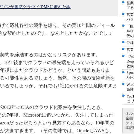
営業
マゾンが国防クラウドでMSに敗れた訳
てる
営業
パラ
げて応札各社の競争を煽り、その実10年間のディール
「巨
Jo
的な契約としたのです。なんとしたたかなことでしょ
代の
沖縄
営業
の契約を締結するのはかなりリスクがあります。
【完
De
せんが、10年後までクラウドの最先端を走っていられるかど
収候
0年後にまだクラウドかどうか、という問題もありま
前年
る可能性もあるでしょう。当然、その間の技術革新を
3社
Wo
いるでしょうが、それでも1社にかけるのは危険すぎま
高性
Yo
に1
が2012年にCIAのクラウド化案件を受注したとき、
オル
の7年後、Microsoftに追いつかれ、失注してしまった
企画
azonだっただろうという見方すらあるなら、10年間の
ティ
本記
大きすぎます。（その意味では、OracleもAWSも、