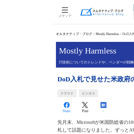
メディア
オルタナティブ・ブログ
>
Mostly Harmless
>
DoD
Mostly Harmless
IT技術についてのトレンドや、ベンダーの戦
DoD入札で見せた米政府
クラウド
ビジネス
Share
Post
-
先月末、Microsoftが米国防総省の
札して話題になりました。ずっとA