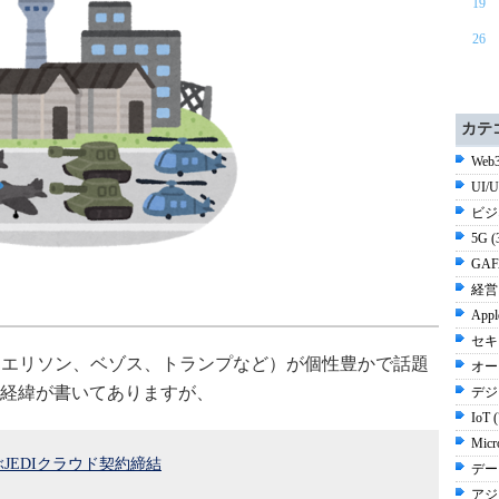
19
26
カテ
Web3
UI/
ビジ
5G 
GAF
経営 
Appl
セキ
ー（エリソン、ベゾス、トランプなど）が個性豊かで話題
オー
経緯が書いてありますが、
デジ
IoT 
Micr
を呼ぶJEDIクラウド契約締結
デー
アジ