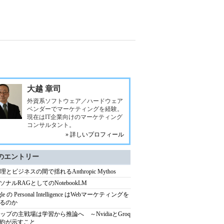
大越 章司
外資系ソフトウェア／ハードウェア
ベンダーでマーケティングを経験。
現在はIT企業向けのマーケティング
コンサルタント。
» 詳しいプロフィール
のエントリー
理とビジネスの間で揺れるAnthropic Mythos
ソナルRAGとしてのNotebookLM
gle の Personal Intelligence はWebマーケティングを
るのか
チップの主戦場は学習から推論へ ～NvidiaとGroq
約が示すこと