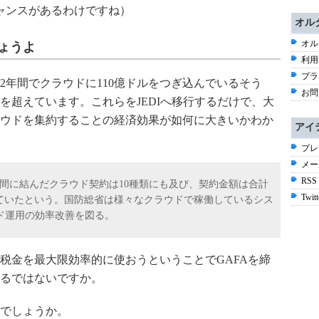
ャンスがあるわけですね）
オル
オル
ょうよ
利用
プラ
2年間でクラウドに110億ドルをつぎ込んでいるそう
お問
を超えています。これらをJEDIへ移行するだけで、大
ウドを集約することの経済効果が如何に大きいかわか
アイ
プレ
メー
RSS
間に結んだクラウド契約は10種類にも及び、契約金額は合計
Twitt
達していたという。国防総省は様々なクラウドで稼働しているシス
ウド運用の効率改善を図る。
税金を最大限効率的に使おうということでGAFAを締
るではないですか。
でしょうか。