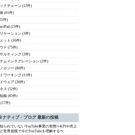
ックチェーン (12件)
 (61件)
(21件)
ne/iPad (23件)
リケーション (3件)
ェット (16件)
ド (75件)
サルティング (3件)
テムインテグレーション (2件)
ノロジー (80件)
トワーキング (11件)
ドウェア (26件)
ス (52件)
能 (85件)
(17件)
タナティブ・ブログ 最新の投稿
知られていないYouTube事業の実態〜KPIや売上
ど世界規模で今のYouTubeを理解する〜