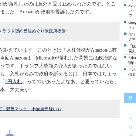
softが落札したのは意外と受け止められたのです。とこ
ハル
い 
した。Amazonが政府を提訴したのです。
で
Go
ド」
」クラウド契約受注めぐり米政府提訴
ホワ
チマ
「脱
政府を訴えています。このときは「入札仕様がAmazonに有
実力
mazonは「Microsoftが落札した背景には政治的な
Sa
理由
うです。トランプ大統領の介入があったのではない
「ハ
も、入札がらみで政府を訴えるとは、日本ではちょっ
65
「
1円入札
」ってのがあったよなあ、と思っていたら、
本、大丈夫か?
日
空手競技マット 不当廉売疑いも
5
12