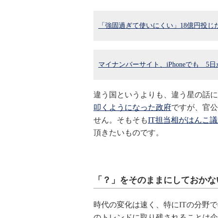
「強固過ぎて使いにくい」18億円投じ
マイナンバーサイト、iPhoneでも 5
違う国というよりも、違う星の話に
叩くようになった政府
ですが、官公
せん。そもそも
IT担当相がはんこ
頂きたいものです。
「？」をそのままにしておかな
時代の変化は速く、特にITの分野
のトレンドに取り残されることは企