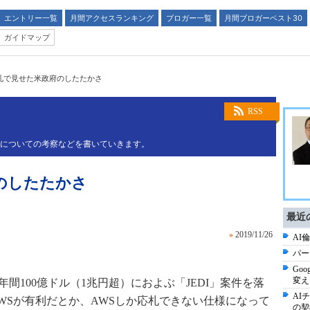
エントリー一覧
月間アクセスランキング
ブロガー一覧
月間ブロガーベスト30
ガイドマップ
入札で見せた米政府のしたたかさ
RSS
略についての考察などを書いていきます。
のしたたかさ
最近
»
2019/11/26
AI倫
パー
Goo
変え
10年間100億ドル（1兆円超）におよぶ「JEDI」案件を落
AI
WSが有利だとか、AWSしか応札できない仕様になって
の契