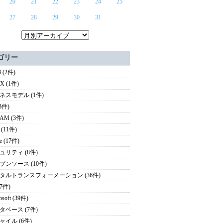
20
21
22
23
24
25
27
28
29
30
31
ゴリー
 (2件)
UX (1件)
ネスモデル (1件)
(3件)
AM (3件)
(11件)
e (17件)
ュリティ (8件)
プンソース (10件)
タルトランスフォーメーション (36件)
(7件)
osoft (39件)
タベース (7件)
ャイル (6件)