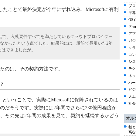
ブロ
したことで最終決定が今年にずれ込み、Microsoftに有利
半導体
OS 
iPho
アプ
時点で、入札要件すべてを満たしているクラウドプロバイダー
ガジ
esしか存在しなかったという点でした。結果的には、訴訟で長引いた2年
クラウ
ことはできましたが。
コン
シス
たのは、その契約方法です。
テク
ネッ
ハー
?
ビジネ
人工知
ということで、実際にMicrosoftに保障されているのは
社会 
なのだそうです。実際には2年間でさらに230億円程度が
、その先は2年間の成果を見て、契約を継続するかどう
オル
割と
高な