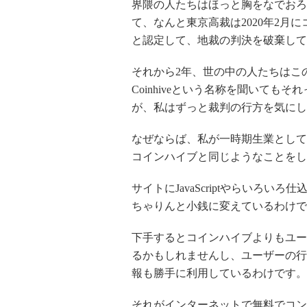
界隈の人たちはほっと胸をなでおろ
て、なんと東京高裁は2020年2
と認定して、地裁の判決を破棄して
それから2年、世の中の人たちはこ
Coinhiveという名称を聞いて
が、私はずっと裁判の行方を気にし
なぜならば、私が一時期生業として
コインハイブと同じようなことをし
サイトにJavaScriptやらいろ
ちゃりんと小銭に変えているわけで
下手するとコインハイブよりもユー
るかもしれませんし、ユーザーの行
報も勝手に利用しているわけです。
それがインターネットで無料でコン