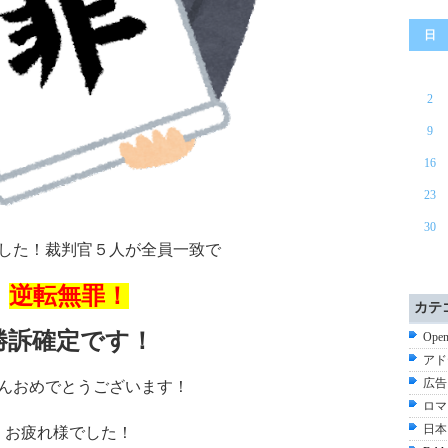
日
2
9
16
23
30
した！裁判官５人が全員一致で
逆転無罪！
カテ
勝訴確定です！
Ope
アド
広告
んおめでとうございます！
ロマ
日本
お疲れ様でした！