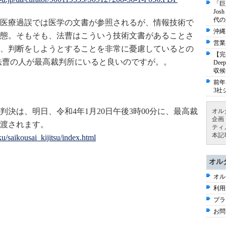
「巨
Jo
代の
医療過誤では医学の文書が参照されるが、情報技術で
沖縄
態。そもそも、法曹はこういう技術文書があることさ
営業
、判断をしようとすることを非常に憂慮しているとの
【完
法曹の人が最高裁判所にいると良いのですが。。
De
収候
前年
3社
判決は、明日、
令和4年1月20日
午後3時00分に、最高裁
オル
企画
渡されます。
ティ
本記
u/saikousai_kijitsu/index.html
オル
オル
利用
プラ
お問