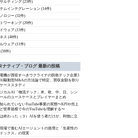
サルティング (23件)
テムインテグレーション (14件)
ノロジー (32件)
トワーキング (20件)
ドウェア (13件)
ス (48件)
ルウェア (11件)
(59件)
タナティブ・ブログ 最新の投稿
電機が買収すべきウクライナの防衛テック企業3
AI駆動型M&Aの方法論で特定、買収金額を割り
ケーススタディ
ジカルAI「物流テック」米、欧、中、日、シン
ールのユースケースとプレイヤーまとめ
知られていないYouTube事業の実態〜KPIや売上
ど世界規模で今のYouTubeを理解する〜
は終わった（３）AIを使う者だけが、利他に立
現場で進むAIエージェントの急増と「生産性の
ドックス」の現実