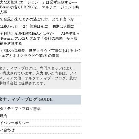
大な万能HRエージェント」は必ず失敗する----
sh Bersinが描くHR 2030と、マルチエージェント時
人事
で台風が来たときの過ごし方、とでも言うか
は終わった（２）普遍はAIに、個別は人間に
全解説】AI駆動型M&Aとは何か――AIモデル＋
ep Researchアルゴリズムで「会社の未来」から買
補を逆算する
同期比43%成長、世界クラウド市場における上位
シェアとネオクラウド企業9社の影響
タナティブ・ブログは、専門スタッフにより、
・構成されています。入力頂いた内容は、アイ
メディアの他、オルタナティブ・ブログ、及び
事執筆会社に提供されます。
タナティブ・ブログ GUIDE
タナティブ・ブログ憲章
規約
イバシーポリシー
い合わせ