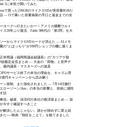
able 5に本気で聞いてみた
azonで買った256GBのマイクロSDが実容量8GBだ
話 ― f3で暴いた容量偽装の手口と返金までの全
ーヨークへ行きたいかー！アメリカ横断ウルト
イズ28年ぶり復活、Fable 5時代の「第1問」を大
ソーからマイクロSDカードが消えた ― AIメモ
騰の"とばっちり"が100円ショップの棚に届くま
正幸県議（福岡県議会副議長）の"カツアゲ疑
声紋鑑定会見まとめ ― 大金の「荷物」と音声デ
、蔵内議長・マスターズへの波及
POPOサービス終了の本当の理由を、キャズム理
1億円キャンペーンから読み解く
ーン規制、また強化されました ― 7月14日施行
エローゾーン1km」の本当の影響と、技術に感性
す話
東信」破産、決済代行各社の救済策まとめ ― 加
が今すぐ確認すべきこと
が解決したんじゃない。誰かが諦めずに変え続
きた──映画『熱狂をこえて』を観てきました