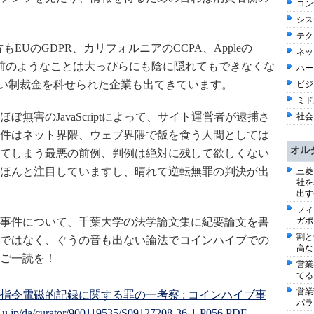
コン
シス
テク
EUのGDPR、カリフォルニアのCCPA、Appleの
ネッ
以前のようなことは大っぴらにも陰に隠れてもできなくな
ハー
円近い制裁金を科せられた企業も出てきています。
ビジネ
ミド
無害のJavaScriptによって、サイト運営者が逮捕さ
社会 
件はネット界隈、ウェブ界隈で飯を食う人間としては
オル
てしまう最悪の前例、判例は絶対に残して欲しくない
ほんと注目していますし、晴れて逆転無罪の判決が出
三菱
社を
出す
フィ
ガポ
事件について、千葉大学の法学論文集に
紀要論文を書
割と
ではなく、ぐうの音も出ない論法でコインハイブでの
高な
ご一読を！
営業
てる
営業
指令電磁的記録に関する罪の一考察 : コインハイブ事
パラ
iba-u.jp/da/curator/900119535/S09127208-36-1-P056.PDF