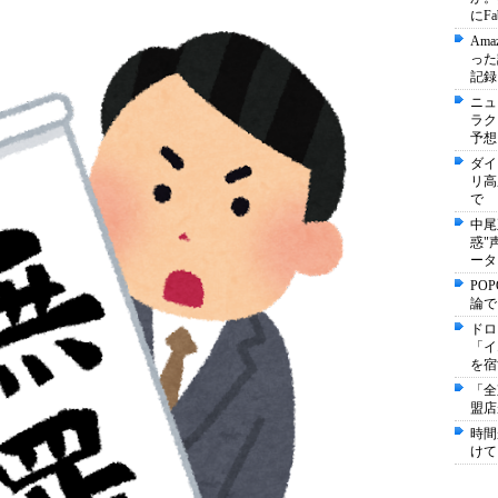
にF
Am
った
記録
ニュ
ラク
予想
ダイ
リ高
で
中尾
惑"
ータ
PO
論で
ドロ
「イ
を宿
「全
盟店
時間
けて