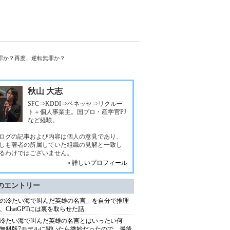
有罪か？再度、逆転無罪か？
秋山 大志
SFC⇒KDDI⇒ベネッセ⇒リクルー
ト＋個人事業主。国プロ・産学官PJ
など経験。
ログの記事および内容は個人の意見であり、
しも著者の所属していた組織の見解と一致し
るわけではございません。
» 詳しいプロフィール
のエントリー
の冷たい海で叫んだ英雄の名言」を自分で推理
、ChatGPTには裏を取らせた話
冷たい海で叫んだ英雄の名言とはいったい何
無料版7モデルに聞いたら微妙だったので、最後