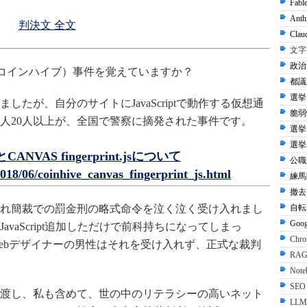
Fabl
Anth
判決文 全文
Clau
文字
政治 
ve（コインハイブ）事件を覚えていますか？
都議選
選挙 
たが、自分のサイトにJavaScriptで動作する仮想通
脆弱性
人20人以上が、全国で警察に摘発された事件です。
選挙
選挙
NVAS fingerprint.jsについて
公職
/2018/06/coinhive_canvas_fingerprint_js.html
練馬区
撤去
自転
れ簡裁での罰金刑の略式命令を泣く泣く受け入れまし
Goo
vaScript追加しただけで前科持ちになってしまっ
Ch
ebデザイナーの男性はそれを受け入れず、正式な裁判
RA
Not
SEO
渡し、私も含めて、世の中のリテラシーの高いネット
LL