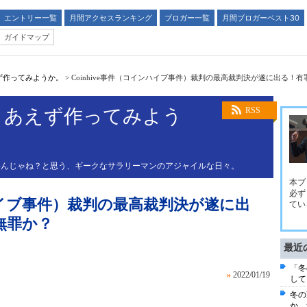
エントリー一覧
月間アクセスランキング
ブロガー一覧
月間ブロガーベスト30
ガイドマップ
ず作ってみようか。
>
Coinhive事件（コインハイブ事件）裁判の最高裁判決が遂に出る！
りあえず作ってみよう
RSS
いんじゃね？と思う、ギークなサラリーマンのアジャイルな日々。
本ブ
必ず
ンハイブ事件）裁判の最高裁判決が遂に出
てい
無罪か？
最近
「冬
»
2022/01/19
して
冬の
か。