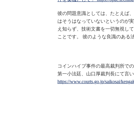
彼の問題意識としては、たとえば、
はそうはなっていないというのが実
え知らず、技術文書を一切無視して
ことです。 彼のような良識のある
コインハイブ事件の最高裁判所での
第一小法廷、山口厚裁判長にて言い
https://www.courts.go.jp/saikosai/kengak