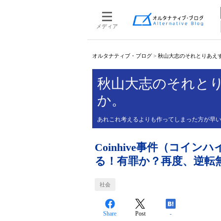
メディア
オルタナティブ・ブログ
>
秋山大志のそれとりあえ
秋山大志のそれと
か。
あれこれ考えるよりも作ってしまった方が早
Coinhive事件（コイ
る！有罪か？再度、逆転
社会
Share
Post
-