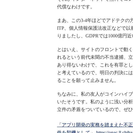
代償なわけです。
まあ、この3-4年ほどでアドテクの方も
ITP、個人情報保護法改正などで
りましたし、GDPRでは1000億
とはいえ、サイトのフロントで動くほぼ
れるという前代未聞の不当逮捕、立
あり得ないわけで、これを有罪とし
と考えているので、明日の判決には
ることを願って止みません。
ちなみに、私の友人がコインハイブ
いたそうです。私のように浅い分析
立件の矛盾をついているので、ぜひ
「アプリ開発の実務を踏まえた不正
件を契機として」
https://opac.ll.ch