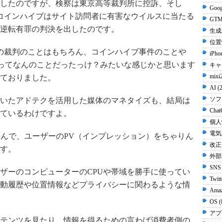
したのですが、検察は東京高等裁判所に控訴、そし
Goog
月にコインハイブはサイト訪問者に有害なウイルスに当たる
GTM
逆転有罪の判決を出したのです。
生成A
位置
の裁判のことはもちろん、コインハイブ事件のことや
iPho
もそれってなんのことだったっけ？みたいな感じかと思います
キャ
mixi
ておりました。
AI (
ソフ
いたアドテクを活用した媒体のマネタイズも、結局は
Chat
ているわけですよ。
個人
電気
いろ仕込んで、ユーザーのPV（インプレッション）をちゃりん
改正
す。
外部
SNS
ザーのコンピューターのCPUや帯域を勝手に使ってい
Twit
動履歴や位置情報などプライバシーに関わるような情
Ama
OS 
アプ
テンツを見たり、情報を得るための言わば消費者側の