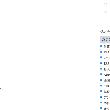
23
30
@_yos
カテ
健康経
RPA
CMS
ERP
新人
Azur
全国
CUC
る。
無線L
アン
商社E
オリ