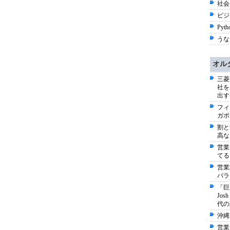
社会 
ビジネ
Pyth
うなぎ
オル
三菱
社を
出す
フィ
ガポ
割と
高な
営業
てる
営業
パラ
「巨
Jo
代の
沖縄
営業