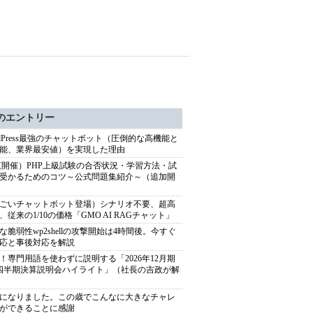
のエントリー
rdPress最強のチャットボット（圧倒的な高機能と
能、業界最安値）を実現した理由
9夜開催）PHP上級試験の合否状況・学習方法・試
受かるためのコツ～公式問題集紹介～（追加開
ごいチャットボット登場）シナリオ不要、超高
、従来の1/10の価格「GMO AI RAGチャット」
な脆弱性wp2shellの攻撃開始は4時間後。今すぐ
応と事後対応を解説
！専門用語を使わずに説明する「2026年12月期
四半期決算説明会ハイライト」（社長の吉政が解
歳になりました。この歳でこんなに大きなチャレ
ができることに感謝