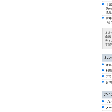
【完
De
収候
前年
3社
オル
企画
ティ
本記
オル
オル
利用
プラ
お問
アイ
プレ
メー