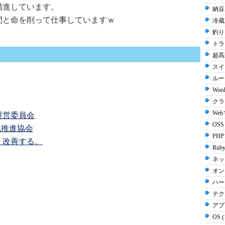
精進しています。
納豆 
間と命を削って仕事していますｗ
冷蔵
釣り 
トラ
超高
スイッ
ルータ
Word
クラ
We
運営委員会
OSS
成推進協会
PH
。改善する。
Ruby
ネッ
オン
ハー
テク
アプ
OS 