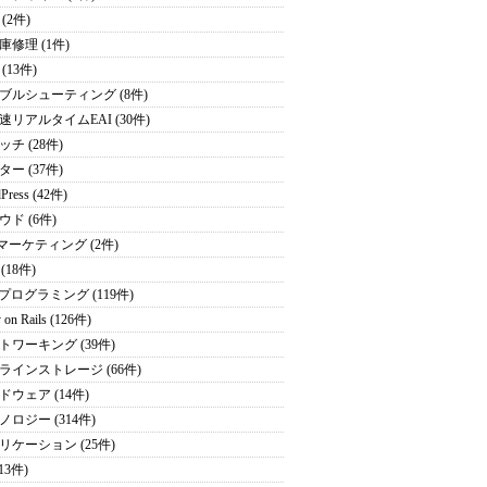
(2件)
庫修理 (1件)
(13件)
ブルシューティング (8件)
速リアルタイムEAI (30件)
チ (28件)
ー (37件)
Press (42件)
ウド (6件)
bマーケティング (2件)
 (18件)
Pプログラミング (119件)
 on Rails (126件)
トワーキング (39件)
ラインストレージ (66件)
ドウェア (14件)
ノロジー (314件)
リケーション (25件)
(13件)