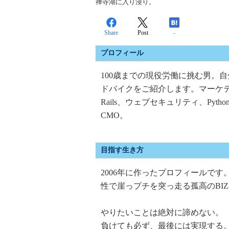
禅寺湖に入り浸り。
Share
Post
-
プロフィール
100歳までの現役労働に挑む男。
ドバイクをご紹介します。マーケテ
Rails、ウェブセキュリティ、Pyt
CMO。
目指す生き方
2006年に作ったプロフィールです
性で崖っプチを突っ走る孤高のBIZ
やりたいことは絶対に諦めない。
負けても必ず、最後には実現する