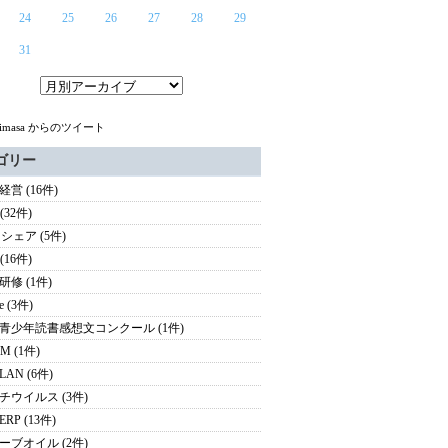
24
25
26
27
28
29
31
himasa からのツイート
ゴリー
営 (16件)
 (32件)
シェア (5件)
 (16件)
研修 (1件)
e (3件)
青少年読書感想文コンクール (1件)
M (1件)
AN (6件)
チウイルス (3件)
RP (13件)
ーブオイル (2件)