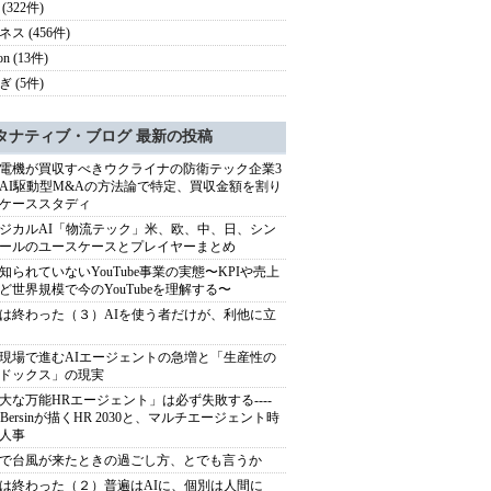
(322件)
ス (456件)
on (13件)
 (5件)
タナティブ・ブログ 最新の投稿
電機が買収すべきウクライナの防衛テック企業3
AI駆動型M&Aの方法論で特定、買収金額を割り
ケーススタディ
ジカルAI「物流テック」米、欧、中、日、シン
ールのユースケースとプレイヤーまとめ
知られていないYouTube事業の実態〜KPIや売上
ど世界規模で今のYouTubeを理解する〜
は終わった（３）AIを使う者だけが、利他に立
現場で進むAIエージェントの急増と「生産性の
ドックス」の現実
大な万能HRエージェント」は必ず失敗する----
sh Bersinが描くHR 2030と、マルチエージェント時
人事
で台風が来たときの過ごし方、とでも言うか
は終わった（２）普遍はAIに、個別は人間に