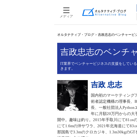
メディア
オルタナティブ・ブログ
>
吉政忠志のベンチャービ
吉政忠志のベンチ
IT業界でベンチャービジネスの支援をしてい
きます。
吉政 忠志
国内初のマーケティング
術者認定機構の理事長、BOS
長、一般社団法人Pytho
年に月額20万円からの大
開中。趣味は釣り。2015年手取川にて81㎝の
にて1.6mの沖サワラ、2021年北海道にて83
那国島で3.3mのクロカジキ、1.3m30k