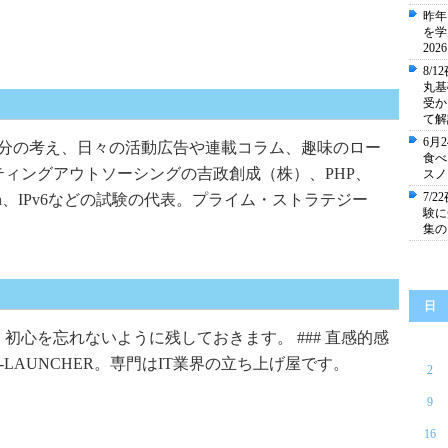
昨年
を学
20
8/
丸基
受か
て解
6月
自分の考え、日々の活動広告や連載コラム、趣味のロー
食べ
ィングアウトソーシングの吉政創成（株）、PHP、
スノ
7/
hon、IPv6などの試験の代表。プライム・ストラテジー
験に
集の
日
。初心を忘れないように残しておきます。 ### 直感的感
-LAUNCHER。専門はIT業界の立ち上げ屋です。
2
9
16
。