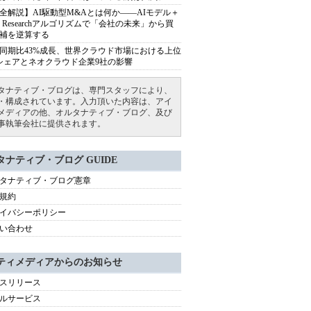
全解説】AI駆動型M&Aとは何か――AIモデル＋
ep Researchアルゴリズムで「会社の未来」から買
補を逆算する
同期比43%成長、世界クラウド市場における上位
シェアとネオクラウド企業9社の影響
タナティブ・ブログは、専門スタッフにより、
・構成されています。入力頂いた内容は、アイ
メディアの他、オルタナティブ・ブログ、及び
事執筆会社に提供されます。
タナティブ・ブログ GUIDE
タナティブ・ブログ憲章
規約
イバシーポリシー
い合わせ
ティメディアからのお知らせ
スリリース
ルサービス