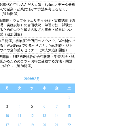
1600名が申し込んだ大人気）Python／データ分析
んで副業・起業に活かす方法を考えるセミナー
26（追加開催）
12夜開催）ウェブセキュリティ基礎・実務試験（徳
礎・実務試験）の合否状況・学習方法・試験に
るためのコツと最近の改ざん事例・傾向につい
説（追加開催）
24日開催）初年度2千万円のノウハウ。Web制作で
る！WordPressでやるべきこと、Web制作ビジネ
ウハウ全部盛りセミナー（大人気追加開催）
22夜開催）PHP初級試験の合否状況・学習方法・試
受かるためのコツ～お得に受験する方法・問題
ご紹介～（追加開催）
2026年8月
月
火
水
木
金
土
1
3
4
5
6
7
8
10
11
12
13
14
15
17
18
19
20
21
22