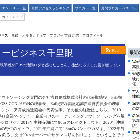
エントリー一覧
月間アクセスランキング
ブロガー一覧
月間ブロガーベスト30
ガイドマップ
ジネス千里眼
>
オルタナティブ・ブロガー 吉政 忠志 プロフィール
ャービジネス千里眼
RSS
最近
Wo
る執筆者が日々の活動ログと感じたことを、徒然なるままに書き綴ってい
高性
9/
験に
催）
すん
性能
アウトソーシング専門の会社吉政創成株式会社の代表取締役、PHP技
S-CON JAPANの理事長、Rails技術者認定試験運営委員会の理事
深刻
の対
nエンジニア育成推進協会の代表理事。その他の経歴はこちら。 2010
名物
手IT企業/ベンチャー企業向けのマーケティングアウトソーシングを展
第2
シロサケ、2018年中禅寺湖にて86㎝のレイクトラウト、2020年沖縄
説）
㎝の野生のイトウ、2021年沖縄にて2.3mのバショウカジキ、2022年与
57
gのGTを釣る。次は90㎝オーバーのサケマス類を釣ります！ということで中
ンジ