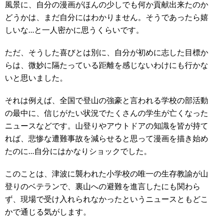
風景に、自分の漫画がほんの少しでも何か貢献出来たのか
どうかは、まだ自分にはわかりません。そうであったら嬉
しいな...と一人密かに思うくらいです。
ただ、そうした喜びとは別に、自分が初めに志した目標か
らは、微妙に隔たっている距離を感じないわけにも行かな
いと思いました。
それは例えば、全国で登山の強豪と言われる学校の部活動
の最中に、信じがたい状況でたくさんの学生が亡くなった
ニュースなどです。山登りやアウトドアの知識を皆が持て
れば、悲惨な遭難事故を減らせると思って漫画を描き始め
たのに...自分にはかなりショックでした。
このことは、津波に襲われた小学校の唯一の生存教諭が山
登りのベテランで、裏山への避難を進言したにも関わら
ず、現場で受け入れられなかったというニュースともどこ
かで通じる気がします。