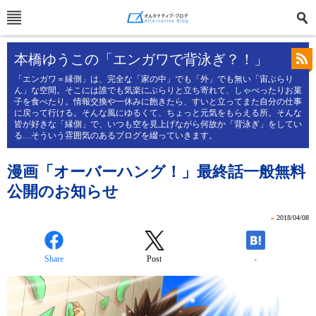
本橋ゆうこの「エンガワで背泳ぎ？！」
「エンガワ＝縁側」は、完全な「家の中」でも「外」でも無い「宙ぶらり
ん」な空間。そこには誰でも気楽にぶらりと立ち寄れて、しゃべったりお菓
子を食べたり。情報交換や一休みに飽きたら、すいと立ってまた自分の仕事
に戻って行ける。そんな風にゆるくて、ちょっと元気をもらえる所。そんな
皆が好きな「縁側」で、いつも空を見上げながら何故か「背泳ぎ」をしてい
る…そういう雰囲気のあるブログを綴っていきます。
漫画「オーバーハング！」最終話一般無料
公開のお知らせ
»
2018/04/08
Share
Post
-