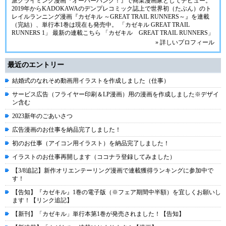
派クライミング漫画『オーバーハング！』で商業漫画家としてデビュー。
2019年からKADOKAWAのデンプレコミック誌上で世界初（たぶん）のト
レイルランニング漫画『カゼキル ～GREAT TRAIL RUNNERS～』を連載
（完結）、単行本1巻は現在も発売中。
「カゼキル GREAT TRAIL
RUNNERS 1」
最新の連載こちら
「カゼキル GREAT TRAIL RUNNERS」
» 詳しいプロフィール
最近のエントリー
結婚式のなれそめ動画用イラストを作成しました（仕事）
サービス広告（フライヤー印刷＆LP漫画）用の漫画を作成しました※デザイ
ン含む
2023新年のごあいさつ
広告漫画のお仕事を納品完了しました！
初のお仕事（アイコン用イラスト）を納品完了しました！
イラストのお仕事再開します（ココナラ登録してみました）
【3/8追記】新作オリエンテーリング漫画で連載獲得ランキングに参加中で
す！
【告知】『カゼキル』1巻の電子版（※フェア期間中半額）を宜しくお願いし
ます！【リンク追記】
【新刊】「カゼキル」単行本第1巻が発売されました！【告知】