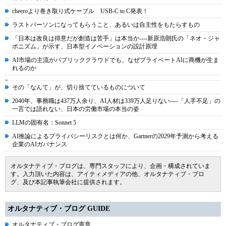
cheeroより巻き取り式ケーブル USB-C to C発表！
ラストパーソンになってもらうこと、あるいは自主性をもたらすもの
「日本は改良は得意だが創造は苦手」は本当か----新原浩朗氏の「ネオ・ジャ
ポニズム」が示す、日本型イノベーションの設計原理
AI市場の主流がパブリッククラウドでも、なぜプライベートAIに商機が生ま
れるのか
その「なんて」が、切り捨てているものについて
2040年、事務職は437万人余り、AI人材は339万人足りない----「人手不足」の
一言では語れない、日本の労働市場の本当の姿
LLMの固有名：Sonnet 5
AI推論によるプライバシーリスクとは何か、Gartnerの2029年予測から考える
企業のAIガバナンス
オルタナティブ・ブログは、専門スタッフにより、企画・構成されていま
す。入力頂いた内容は、アイティメディアの他、オルタナティブ・ブロ
グ、及び本記事執筆会社に提供されます。
オルタナティブ・ブログ GUIDE
オルタナティブ・ブログ憲章