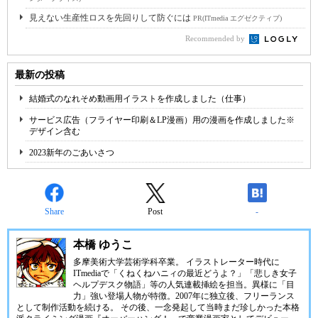
見えない生産性ロスを先回りして防ぐには
PR(ITmedia エグゼクティブ)
Recommended by
最新の投稿
結婚式のなれそめ動画用イラストを作成しました（仕事）
サービス広告（フライヤー印刷＆LP漫画）用の漫画を作成しました※
デザイン含む
2023新年のごあいさつ
Share
Post
-
本橋 ゆうこ
多摩美術大学芸術学科卒業。 イラストレーター時代に
ITmediaで「くねくねハニィの最近どうよ？」「悲しき女子
ヘルプデスク物語」等の人気連載挿絵を担当。異様に「目
力」強い登場人物が特徴。2007年に独立後、フリーランス
として制作活動を続ける。 その後、一念発起して当時まだ珍しかった本格