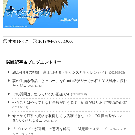
本橋 ゆうこ
2018/04/08 00:10:00
関連記事＆ブログエントリー
2025年8月の挑戦、富士山登頂（チャンスとチャレンジと）
(2025/09/23)
妻の手描き作品「さっつー」をGemini 3がガチで分析！AI大戦争に疲れ
たビジ...
(2025/11/23)
その質問は、使っていない証拠です
(2026/07/30)
やることはやってもなぜ事故が起きる？ 組織が繰り返す“失敗の正体”
(2026/04/18)
せっかくIT系の資格を取得しても活躍できない？ DX担当者がハマ
る“ありがちなミ...
(2025/11/14)
「プロンプトが面倒」の悲鳴を解消！ AI定着のステップ
PR(ITmedia エ
ンタープライズ)