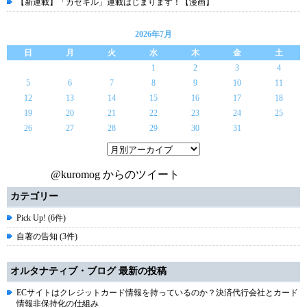
【新連載】「カゼキル」連載はじまります！【漫画】
2026年7月
日
月
火
水
木
金
土
1
2
3
4
5
6
7
8
9
10
11
12
13
14
15
16
17
18
19
20
21
22
23
24
25
26
27
28
29
30
31
@kuromog からのツイート
カテゴリー
Pick Up! (6件)
自著の告知 (3件)
オルタナティブ・ブログ 最新の投稿
ECサイトはクレジットカード情報を持っているのか？決済代行会社とカード
情報非保持化の仕組み