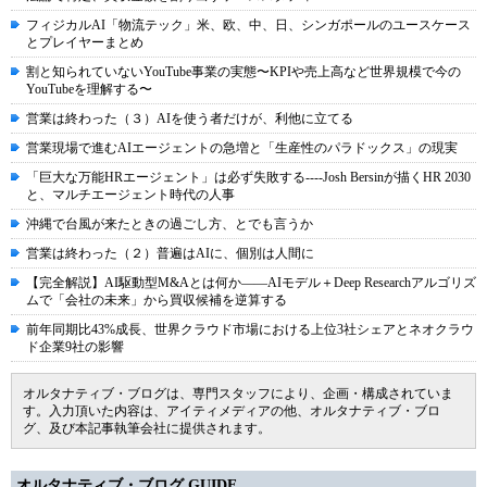
フィジカルAI「物流テック」米、欧、中、日、シンガポールのユースケース
とプレイヤーまとめ
割と知られていないYouTube事業の実態〜KPIや売上高など世界規模で今の
YouTubeを理解する〜
営業は終わった（３）AIを使う者だけが、利他に立てる
営業現場で進むAIエージェントの急増と「生産性のパラドックス」の現実
「巨大な万能HRエージェント」は必ず失敗する----Josh Bersinが描くHR 2030
と、マルチエージェント時代の人事
沖縄で台風が来たときの過ごし方、とでも言うか
営業は終わった（２）普遍はAIに、個別は人間に
【完全解説】AI駆動型M&Aとは何か――AIモデル＋Deep Researchアルゴリズ
ムで「会社の未来」から買収候補を逆算する
前年同期比43%成長、世界クラウド市場における上位3社シェアとネオクラウ
ド企業9社の影響
オルタナティブ・ブログは、専門スタッフにより、企画・構成されていま
す。入力頂いた内容は、アイティメディアの他、オルタナティブ・ブロ
グ、及び本記事執筆会社に提供されます。
オルタナティブ・ブログ GUIDE