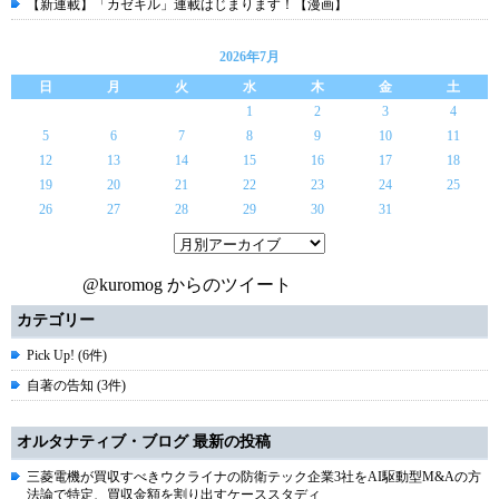
【新連載】「カゼキル」連載はじまります！【漫画】
2026年7月
日
月
火
水
木
金
土
1
2
3
4
5
6
7
8
9
10
11
12
13
14
15
16
17
18
19
20
21
22
23
24
25
26
27
28
29
30
31
@kuromog からのツイート
カテゴリー
Pick Up! (6件)
自著の告知 (3件)
オルタナティブ・ブログ 最新の投稿
三菱電機が買収すべきウクライナの防衛テック企業3社をAI駆動型M&Aの方
法論で特定、買収金額を割り出すケーススタディ