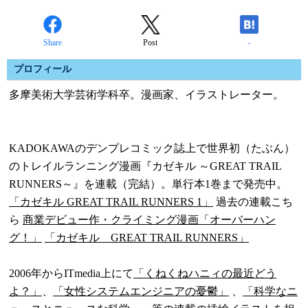
Share
Post
-
プロフィール
多摩美術大学芸術学科卒。漫画家、イラストレーター。
KADOKAWAのデンプレコミック誌上で世界初（たぶん）
のトレイルランニング漫画『カゼキル ～GREAT TRAIL
RUNNERS～』を連載（完結）。単行本1巻まで発売中。
「カゼキル GREAT TRAIL RUNNERS 1」
過去の連載こち
ら
商業デビュー作・クライミング漫画「オーバーハン
グ！」
「カゼキル GREAT TRAIL RUNNERS」
2006年からITmedia上にて
「くねくねハニィの最近どう
よ？」
、
「女性システムエンジニアの憂鬱」
、
「科学なニ