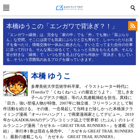
本橋ゆうこの「エンガワで背泳ぎ？！」
「エンガワ＝縁側」は、完全な「家の中」でも「外」でも無い「宙ぶらり
ん」な空間。そこには誰でも気楽にぶらりと立ち寄れて、しゃべったりお菓
子を食べたり。情報交換や一休みに飽きたら、すいと立ってまた自分の仕事
に戻って行ける。そんな風にゆるくて、ちょっと元気をもらえる所。そんな
皆が好きな「縁側」で、いつも空を見上げながら何故か「背泳ぎ」をしてい
る…そういう雰囲気のあるブログを綴っていきます。
本橋 ゆうこ
多摩美術大学芸術学科卒業。 イラストレーター時代に
ITmediaで「くねくねハニィの最近どうよ？」「悲しき女
子ヘルプデスク物語」等の人気連載挿絵を担当。異様に
「目力」強い登場人物が特徴。2007年に独立後、フリーランスとして制
作活動を続ける。 その後、一念発起して当時まだ珍しかった本格派クラ
イミング漫画『オーバーハング！』で商業漫画家としてデビュー。 2019
年からKADOKAWAのデンプレコミック誌上で世界初（たぶん）のトレイ
ルランニング漫画『カゼキル ～GREAT TRAIL RUNNERS～』を連載（完
結）、単行本1巻は現在も発売中。 「カゼキル GREAT TRAIL RUNNERS
1」 最新の連載こちら 「カゼキル GREAT TRAIL RUNNERS」