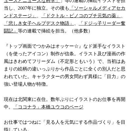
ュースとニュースな科学」
」等の連載の挿絵イラストを担
当し、2007年に独立。その後も
「ソーシャルメディアセカ
ンドステージ」
、
「ドクトル・ピノコのプチ元気の薬」
、
「悲しき女子ヘルプデスク物語」
、
「ドジっ子リーダー奮
闘記」
等の連載で挿絵を担当。（他多数）
『トップ画面でつかみはオッケー☆』なド派手なイラスト
（を使ったアイコン）制作が信条。イラスト及び漫画の作
風はきわめてフリーダム（不定形ともいう）で、当初はあ
まりの絵柄の違いっぷりから作品ごとに全くの別人だと思
われていた。キャラクターの男女問わず異様に「目力」の
強い登場人物が特徴。
現在は北関東に在住。数年ぶりにイラストのお仕事を再開
中。
「ココナラ」本橋ユウコのページ
お仕事ではつねに「見る人を元気にする作品づくり」を目
指している。