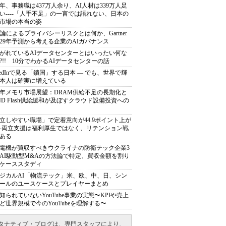
40年、事務職は437万人余り、AI人材は339万人足
い----「人手不足」の一言では語れない、日本の
市場の本当の姿
推論によるプライバシーリスクとは何か、Gartner
029年予測から考える企業のAIガバナンス
がれているAIデータセンターとはいったい何な
?!! 10分でわかるAIデータセンターの話
nkedInで見る「鎖国」する日本 ― でも、世界で輝
本人は確実に増えている
27年メモリ市場展望：DRAM供給不足の長期化と
ND Flash供給緩和が及ぼすクラウド設備投資への
立しやすい職場」で定着意向が44.9ポイント上が
---両立支援は福利厚生ではなく、リテンション戦
ある
電機が買収すべきウクライナの防衛テック企業3
AI駆動型M&Aの方法論で特定、買収金額を割り
ケーススタディ
ジカルAI「物流テック」米、欧、中、日、シン
ールのユースケースとプレイヤーまとめ
知られていないYouTube事業の実態〜KPIや売上
ど世界規模で今のYouTubeを理解する〜
タナティブ・ブログは、専門スタッフにより、