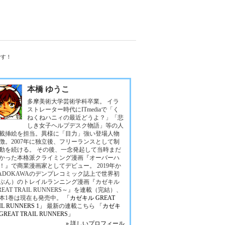
です！
本橋 ゆうこ
多摩美術大学芸術学科卒業。 イラ
ストレーター時代にITmediaで「く
ねくねハニィの最近どうよ？」「悲
しき女子ヘルプデスク物語」等の人
載挿絵を担当。異様に「目力」強い登場人物
徴。2007年に独立後、フリーランスとして制
動を続ける。 その後、一念発起して当時まだ
かった本格派クライミング漫画『オーバーハ
！』で商業漫画家としてデビュー。 2019年か
ADOKAWAのデンプレコミック誌上で世界初
ぶん）のトレイルランニング漫画『カゼキル
REAT TRAIL RUNNERS～』を連載（完結）、
本1巻は現在も発売中。
「カゼキル GREAT
IL RUNNERS 1」
最新の連載こちら
「カゼキ
REAT TRAIL RUNNERS」
» 詳しいプロフィール