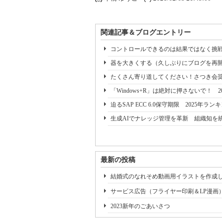
関連記事＆ブログエントリー
コントロールできるのは結果ではなく挑
器を大きくする（久しぶりにブログを再
たくさん寄り道してください！さつき会
「Windows+R」は絶対に押さないで！ 2026年
迫るSAP ECC 6.0保守期限 2025年ラ
生成AIでナレッジ管理を革新 組織知を
最新の投稿
結婚式のなれそめ動画用イラストを作成
サービス広告（フライヤー印刷＆LP漫画
2023新年のごあいさつ