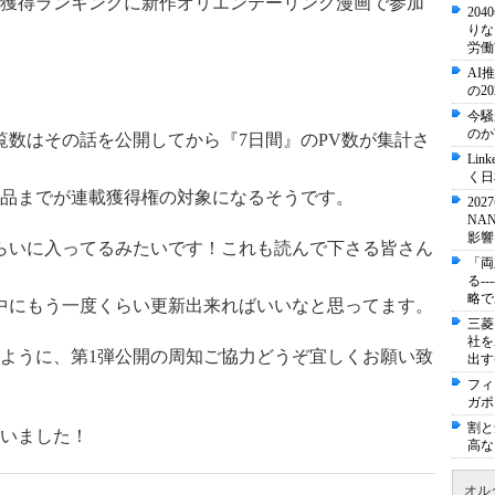
獲得ランキングに新作オリエンテーリング漫画で参加
20
りな
労働
AI
の2
今騒
のか
覧数はその話を公開してから『7日間』のPV数が集計さ
Li
く日
作品までが連載獲得権の対象になるそうです。
20
NA
影響
らいに入ってるみたいです！これも読んで下さる皆さん
「両
る-
略で
中にもう一度くらい更新出来ればいいなと思ってます。
三菱
社を
ように、第1弾公開の周知ご協力どうぞ宜しくお願い致
出す
フィ
ガポ
割と
いました！
高な
オル