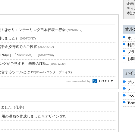
企画
ティ
本記
オル
戦！@オリエンテーリング日本代表壮行会
(2026/06/17)
オル
開しました）
(2026/03/17)
利用
奨学金授与式でのご挨拶
(2026/06/02)
プラ
Q1「Microsoft」...
(2026/07/26)
お問
ンキングが予見する「未来のIT基...
(2025/12/30)
統合するツールとは
PR(ITmedia エンタープライズ)
アイ
Recommended by
プレ
メー
RSS
Twitt
しました（仕事）
）用の漫画を作成しました※デザイン含む