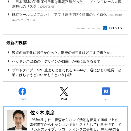
「日本IBMのNHK案件失敗は既定路線だった」 メインフレーム大撤
退時代のリスク...
(2026/08/06)
既存ツールは捨てない！ アプリ連携で防ぐ情報のサイロ化
PR(ITmedia
エンタープライズ)
Recommended by
最新の投稿
製造の民主化に20年かかった。開発の民主化はどこまで来たか。
ヘッドレスCMSの「デザインが自由」が腑に落ちるまで
プロトタイプ・MVP止まりと言われるBase44が、逆にひとり社長・起
業にはちょうどいいかも？というお話
Share
Post
-
佐々木 康彦
1965年生まれ。青森からバンド活動を夢見て18歳で上京、
20代前半からセッションギタリストとして仕事を得て、ド
リカムのライブ、レコーディングに参加し、300万枚のセー