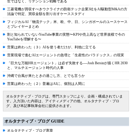
生ではなく、リテンション戦略である
三菱電機が買収すべきウクライナの防衛テック企業3社をAI駆動型M&Aの方
法論で特定、買収金額を割り出すケーススタディ
フィジカルAI「物流テック」米、欧、中、日、シンガポールのユースケース
とプレイヤーまとめ
割と知られていないYouTube事業の実態〜KPIや売上高など世界規模で今の
YouTubeを理解する〜
営業は終わった（３）AIを使う者だけが、利他に立てる
営業現場で進むAIエージェントの急増と「生産性のパラドックス」の現実
「巨大な万能HRエージェント」は必ず失敗する----Josh Bersinが描くHR 2030
と、マルチエージェント時代の人事
沖縄で台風が来たときの過ごし方、とでも言うか
営業は終わった（２）普遍はAIに、個別は人間に
オルタナティブ・ブログは、専門スタッフにより、企画・構成されていま
す。入力頂いた内容は、アイティメディアの他、オルタナティブ・ブロ
グ、及び本記事執筆会社に提供されます。
オルタナティブ・ブログ GUIDE
オルタナティブ・ブログ憲章