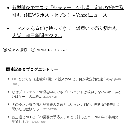
新型肺炎でマスク「転売ヤー」が出現 定価の3倍で取
引も（NEWS ポストセブン） - Yahoo!ニュース
「マスクあるだけ持ってきて」爆買いで売り切れも
大阪：朝日新聞デジタル
佐々木 康彦
2020/01/29 07:24:39
関連記事＆ブログエントリー
FDEとは何か（連載第1回）／従来のSEと、何が決定的に違うのか
(2026/
08/03)
なぜプロジェクト管理を学んでもプロジェクトは成功しないのか、ある
いはケーキの工程...
(2026/07/28)
冬の冷たい海で叫んだ英雄の名言とはいったい何か。無料版7モデルに
聞いたら微妙だっ...
(2026/07/28)
富士通とNECは「AI需要の手応え」をどう語った？ 2026年下半期の
見通しを考...
(2026/08/03)