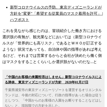
新型コロナウイルスの予防、東京ディズニーランドが
方針を"変更"「希望する従業員のマスク着用を許可」 |
ハフポスト
これを見ながら感じたのは、冒頭紹介した働き方における
選択肢の有無が、観光業などにおいては（新型コロナウイ
ルスが「世界的にも高リスク」であるとＷＨＯが訂正する
ような）状況であっても、自治体や国の指導があれば考え
るけど、それまでは営業するからと会社が決めたら働く側
はマスクをすることくらいしか選択肢がないのだな...と
「中国のお客様の来園拒否はしません」新型コロナウイルスによ
る肺炎、東京ディズニーランドが方針 2020年01月27日
千葉県浦安市の東京ディズニーリゾートを運営するオリエンタル
ランドは、今後の対応について、行政の指導があった場合は従う
としつつ、「中国からのお客様の入園をお断りすることなどはし
ない」と、現段階での方針を示した。