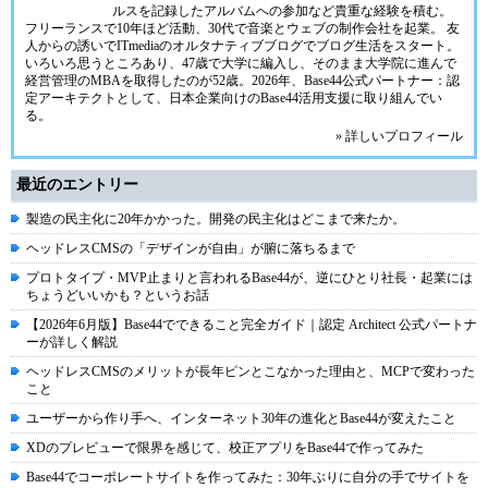
ルスを記録したアルバムへの参加など貴重な経験を積む。
フリーランスで10年ほど活動、30代で音楽とウェブの制作会社を起業。 友
人からの誘いでITmediaのオルタナティブブログでブログ生活をスタート。
いろいろ思うところあり、47歳で大学に編入し、そのまま大学院に進んで
経営管理のMBAを取得したのが52歳。2026年、Base44公式パートナー：認
定アーキテクトとして、日本企業向けのBase44活用支援に取り組んでい
る。
» 詳しいプロフィール
最近のエントリー
製造の民主化に20年かかった。開発の民主化はどこまで来たか。
ヘッドレスCMSの「デザインが自由」が腑に落ちるまで
プロトタイプ・MVP止まりと言われるBase44が、逆にひとり社長・起業には
ちょうどいいかも？というお話
【2026年6月版】Base44でできること完全ガイド｜認定 Architect 公式パートナ
ーが詳しく解説
ヘッドレスCMSのメリットが長年ピンとこなかった理由と、MCPで変わった
こと
ユーザーから作り手へ、インターネット30年の進化とBase44が変えたこと
XDのプレビューで限界を感じて、校正アプリをBase44で作ってみた
Base44でコーポレートサイトを作ってみた：30年ぶりに自分の手でサイトを