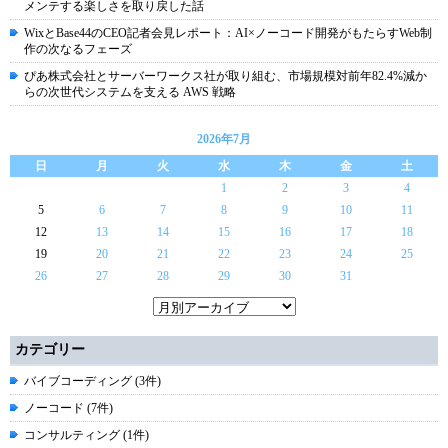
メンテする楽しさを取り戻した話
WixとBase44のCEO記者会見レポート：AI×ノーコード開発がもたらすWeb制
作の次なるフェーズ
ぴあ株式会社とサーバーワークス社が取り組む、市場規模対前年82.4%減か
らの次世代システムを支える AWS 戦略
2026年7月
日
月
火
水
木
金
土
1
2
3
4
5
6
7
8
9
10
11
12
13
14
15
16
17
18
19
20
21
22
23
24
25
26
27
28
29
30
31
カテゴリー
バイブコーディング (3件)
ノーコード (7件)
コンサルティング (1件)