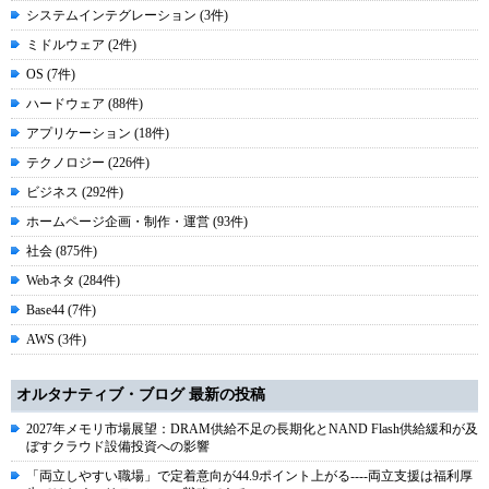
システムインテグレーション (3件)
ミドルウェア (2件)
OS (7件)
ハードウェア (88件)
アプリケーション (18件)
テクノロジー (226件)
ビジネス (292件)
ホームページ企画・制作・運営 (93件)
社会 (875件)
Webネタ (284件)
Base44 (7件)
AWS (3件)
オルタナティブ・ブログ 最新の投稿
2027年メモリ市場展望：DRAM供給不足の長期化とNAND Flash供給緩和が及
ぼすクラウド設備投資への影響
「両立しやすい職場」で定着意向が44.9ポイント上がる----両立支援は福利厚