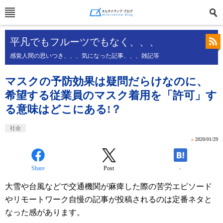
平凡でもフルーツでもなく、、、
感覚人間の思いつき、、、気になった記事、、、雑記等
マスクの予防効果は疑問だらけなのに、
希望する従業員のマスク着用を「許可」す
る意味はどこにある!？
社会
»
2020/01/29
Share
Post
-
大雪や台風などで交通機関が麻痺した際の苦労エピソード
やリモートワーク自慢の記事が投稿されるのは定番ネタと
なった感があります。