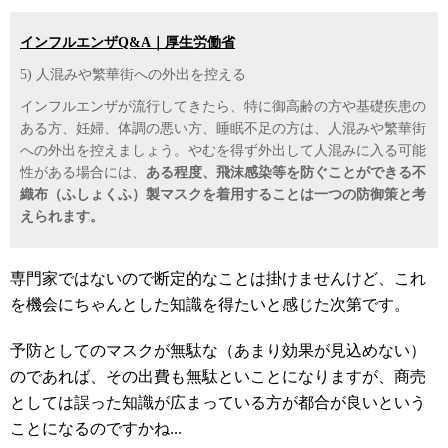
インフルエンザQ&A｜厚生労働省
5) 人混みや繁華街への外出を控える
インフルエンザが流行してきたら、特に御高齢の方や基礎疾患の
ある方、妊婦、体調の悪い方、睡眠不足の方は、人混みや繁華街
への外出を控えましょう。やむを得ず外出して人混みに入る可能
性がある場合には、
ある程度、飛沫感染等を防ぐことができる不
織布（ふしょくふ）製マスクを着用することは一つの防御策と考
えられます。
専門家ではないので断定的なことは掛けませんけど、これ
を機会にちゃんとした知識を得たいと感じた次第です。
予防としてのマスクが無駄な（あまり効果が見込めない）
のであれば、その出費も無駄といことになりますが、商売
としては誤った知識が広まっている方が都合が良いという
ことになるのですかね...