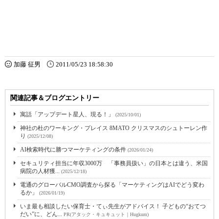
加藤 征男
2011/05/23 18:58:30
関連記事＆ブログエントリー
寓話「アップデート星人、現る！」
(2025/10/01)
神社の杜のワーキング・プレイス 8MATO クリスマスのシュトーレン作
り
(2025/12/08)
AI検索時代に勝つマーケティングの条件
(2026/01/24)
セキュリティ担当に年収3000万 「事務員扱い」の日本とは違う、米国
病院の人材獲...
(2025/12/18)
電通のグローバルCMO調査から探る「マーケティングはAIでどう変わ
るか」
(2026/01/19)
いま最も相談したい保育士・てぃ先生がアドバイス！ 子どもの“おてつ
だい”に、どん...
PR(アタック・キュキュット｜Hugkum)