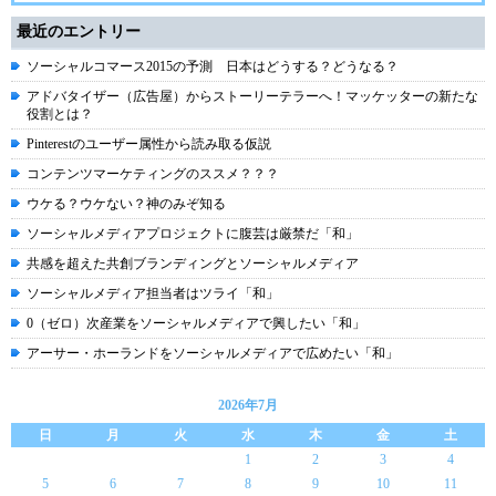
最近のエントリー
ソーシャルコマース2015の予測 日本はどうする？どうなる？
アドバタイザー（広告屋）からストーリーテラーへ！マッケッターの新たな
役割とは？
Pinterestのユーザー属性から読み取る仮説
コンテンツマーケティングのススメ？？？
ウケる？ウケない？神のみぞ知る
ソーシャルメディアプロジェクトに腹芸は厳禁だ「和」
共感を超えた共創ブランディングとソーシャルメディア
ソーシャルメディア担当者はツライ「和」
0（ゼロ）次産業をソーシャルメディアで興したい「和」
アーサー・ホーランドをソーシャルメディアで広めたい「和」
2026年7月
日
月
火
水
木
金
土
1
2
3
4
5
6
7
8
9
10
11