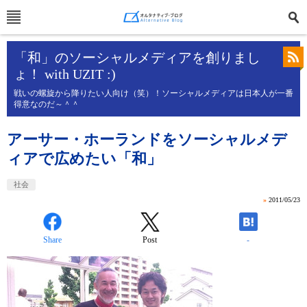
「和」のソーシャルメディアを創りまし
ょ！ with UZIT :)
戦いの螺旋から降りたい人向け（笑）！ソーシャルメディアは日本人が一番
得意なのだ～＾＾
アーサー・ホーランドをソーシャルメデ
ィアで広めたい「和」
社会
»
2011/05/23
Share
Post
-