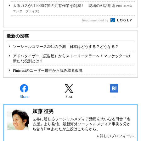
大阪ガスが月2000時間の共有作業を削減！ 現場のAI活用術
PR(ITmedia
エンタープライズ)
Recommended by
最新の投稿
ソーシャルコマース2015の予測 日本はどうする？どうなる？
アドバタイザー（広告屋）からストーリーテラーへ！マッケッターの
新たな役割とは？
Pinterestのユーザー属性から読み取る仮説
Share
Post
-
加藤 征男
世界に通じるソーシャルメディア活用を大いなる田舎「名
古屋」より発信。最新海外ソーシャルメディア事例を分か
ち合う
Uzit あなたが主役
はこちらから。
» 詳しいプロフィール