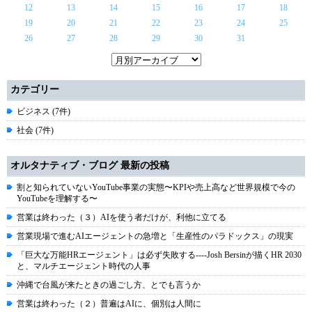
12
13
14
15
16
17
18
19
20
21
22
23
24
25
26
27
28
29
30
31
カテゴリー
ビジネス (7件)
社会 (7件)
オルタナティブ・ブログ 最新の投稿
割と知られていないYouTube事業の実態〜KPIや売上高など世界規模で今の
YouTubeを理解する〜
営業は終わった（３）AIを使う者だけが、利他に立てる
営業現場で進むAIエージェントの急増と「生産性のパラドックス」の現実
「巨大な万能HRエージェント」は必ず失敗する----Josh Bersinが描くHR 2030
と、マルチエージェント時代の人事
沖縄で台風が来たときの過ごし方、とでも言うか
営業は終わった（２）普遍はAIに、個別は人間に