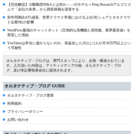
【完全解説】AI駆動型M&Aとは何か――AIモデル＋Deep Researchアルゴリズ
ムで「会社の未来」から買収候補を逆算する
前年同期比43%成長、世界クラウド市場における上位3社シェアとネオクラウ
ド企業9社の影響
WordPress最強のチャットボット（圧倒的な高機能と高性能、業界最安値）を
実現した理由
YouTuberは本当に儲からないのか。収益化した20人に1人が月30万円以上とい
う可能性
オルタナティブ・ブログは、専門スタッフにより、企画・構成されていま
す。入力頂いた内容は、アイティメディアの他、オルタナティブ・ブロ
グ、及び本記事執筆会社に提供されます。
オルタナティブ・ブログ GUIDE
オルタナティブ・ブログ憲章
利用規約
プライバシーポリシー
お問い合わせ