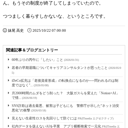
ん。もうその制度が終了してしまっていたので。
つつましく暮らすしかないな、というところです。
妹尾 高史
2025/10/22 07:00:00
関連記事＆ブログエントリー
60年ぶりの丙午に「したい」こと
(2026/01/31)
若者の早期退職についてキャリアコンサルタントが思ったこと
(2026/05/0
5)
iDeCo拡充は「老後資産形成」の転換点になるのか──問われるのは制
度ではなく"...
(2026/05/08)
月2000時間のムダをどう削った？ 大阪ガスらを変えた「Notion×AI」
で情...
(2026/06/19)
SNS詐欺は過去最悪、被害は子どもにも 警察庁が示した“ネット治安
悪化”の衝撃
(2026/03/18)
見えない生産性ロスを先回りして防ぐには
PR(ITmedia エグゼクティブ)
社内データを扱えないAIを卒業 アプリ横断検索で一元化
PR(ITmedia エ