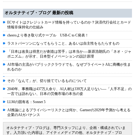
オルタナティブ・ブログ 最新の投稿
ECサイトはクレジットカード情報を持っているのか？決済代行会社とカード
情報非保持化の仕組み
cheeroより巻き取り式ケーブル USB-C to C発表！
ラストパーソンになってもらうこと、あるいは自主性をもたらすもの
「日本は改良は得意だが創造は苦手」は本当か----新原浩朗氏の「ネオ・ジャ
ポニズム」が示す、日本型イノベーションの設計原理
AI市場の主流がパブリッククラウドでも、なぜプライベートAIに商機が生ま
れるのか
その「なんて」が、切り捨てているものについて
2040年、事務職は437万人余り、AI人材は339万人足りない----「人手不足」の
一言では語れない、日本の労働市場の本当の姿
LLMの固有名：Sonnet 5
AI推論によるプライバシーリスクとは何か、Gartnerの2029年予測から考える
企業のAIガバナンス
オルタナティブ・ブログは、専門スタッフにより、企画・構成されていま
す。入力頂いた内容は、アイティメディアの他、オルタナティブ・ブロ