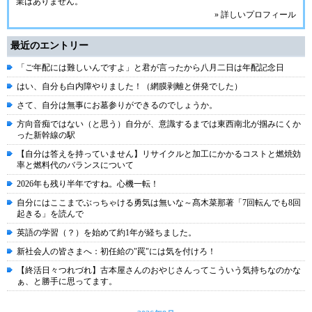
業はありません。
» 詳しいプロフィール
最近のエントリー
「ご年配には難しいんですよ」と君が言ったから八月二日は年配記念日
はい、自分も白内障やりました！（網膜剥離と併発でした）
さて、自分は無事にお墓参りができるのでしょうか。
方向音痴ではない（と思う）自分が、意識するまでは東西南北が掴みにくか
った新幹線の駅
【自分は答えを持っていません】リサイクルと加工にかかるコストと燃焼効
率と燃料代のバランスについて
2026年も残り半年ですね。心機一転！
自分にはここまでぶっちゃける勇気は無いな～髙木菜那著「7回転んでも8回
起きる」を読んで
英語の学習（？）を始めて約1年が経ちました。
新社会人の皆さまへ：初任給の"罠"には気を付けろ！
【終活日々つれづれ】古本屋さんのおやじさんってこういう気持ちなのかな
ぁ、と勝手に思ってます。