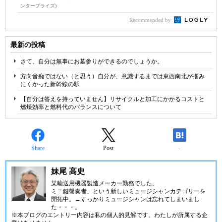
ンタープライズ)
Recommended by
最新の投稿
さて、自分は無事にお墓参りができるのでしょうか。
方向音痴ではない（と思う）自分が、意識するまでは東西南北が掴み
にくかった新幹線の駅
【自分は答えを持っていません】リサイクルと加工にかかるコストと
燃焼効率と燃料代のバランスについて
Share
Post
-
妹尾 高史
某輸送用機器製造メーカー勤務でした。
ミニ鍵盤奏者、という新しいミュージシャンカテゴリーを
開拓中。→すっかりミュージシャンは忘れてしまいまし
た・・・。
※本ブログのエントリー内容は私の個人的見解です。わたしが所属する企