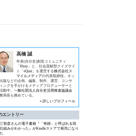
高橋 誠
年表(自分史)創造コミュニティ
「
Histy
」と、社会貢献型クイズサイ
ト「
eQuiz
」を運営する
株式会社ス
マイルメディア
の代表取締役。ネッ
出版などの企画、編集、制作、運営、コンサ
ィングを手がけるメディアプロデューサーと
活動中。
一般社団法人自分史活用推進協議会
務局長も務めている。
» 詳しいプロフィール
のエントリー
三智彦さんの電子書籍『「奇跡」と呼ばれる現
仕組みがわかった』がKindleストアで発売になり
た