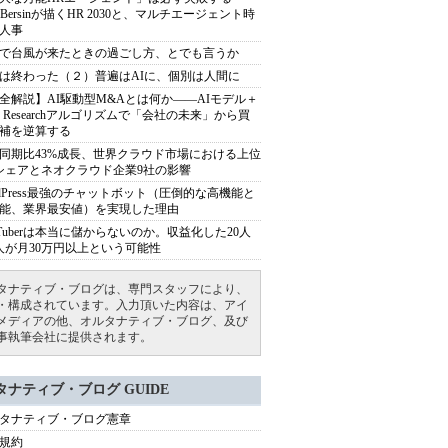
sh Bersinが描くHR 2030と、マルチエージェント時
人事
で台風が来たときの過ごし方、とでも言うか
は終わった（２）普遍はAIに、個別は人間に
全解説】AI駆動型M&Aとは何か――AIモデル＋
ep Researchアルゴリズムで「会社の未来」から買
補を逆算する
同期比43%成長、世界クラウド市場における上位
シェアとネオクラウド企業9社の影響
rdPress最強のチャットボット（圧倒的な高機能と
能、業界最安値）を実現した理由
uTuberは本当に儲からないのか。収益化した20人
人が月30万円以上という可能性
タナティブ・ブログは、専門スタッフにより、
・構成されています。入力頂いた内容は、アイ
メディアの他、オルタナティブ・ブログ、及び
事執筆会社に提供されます。
タナティブ・ブログ GUIDE
タナティブ・ブログ憲章
規約