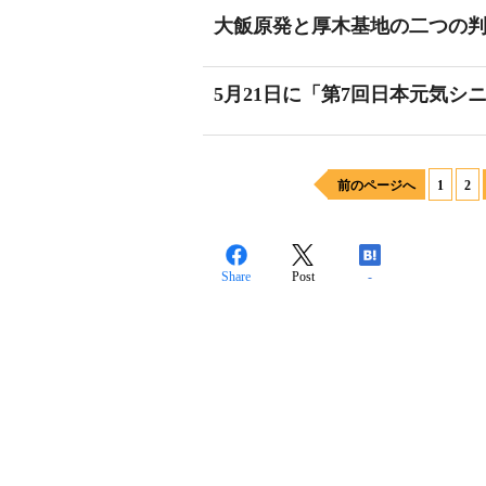
大飯原発と厚木基地の二つの
5月21日に「第7回日本元気
前のページへ
1
2
Share
Post
-