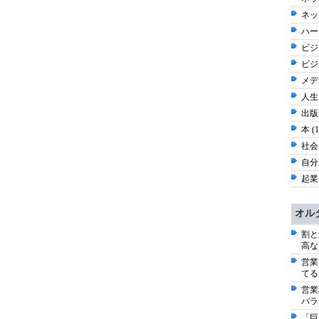
ネッ
ハー
ビジネ
ビジ
メディ
人生 
出版 
本 (
社会 
自分史
起業
オル
割と
高な
営業
てる
営業
パラ
「巨