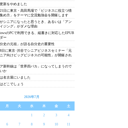
更新をやめました
月21日に東京・高田馬場で「ビジネスに役立つ情
集め方」をテーマに交流勉強会を開催します
がシニアになったと思うとき、あるいは「アン
イジング」がダメな理由
ndowsのPCで利用できる、縦書きに対応したEPUB
ダー
分史の元祖」が語る自分史の重要性
月8日に東京･渋谷でシニアビジネスセミナー「元
ニア向けビッグビジネスの可能性」が開催され
ア新幹線は「世界四バカ」になってしまうので
いか
は名古屋にいました
はどこでしょう
2026年7月
月
火
水
木
金
土
1
2
3
4
6
7
8
9
10
11