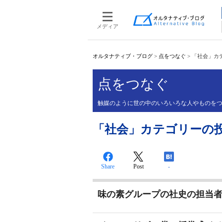
メディア
オルタナティブ・ブログ
>
点をつなぐ
>
「社会」カテゴ
点をつなぐ
触媒のように世の中のいろいろな人やものを
「社会」カテゴリーの投稿 
Share
Post
-
味の素グループの社史の担当