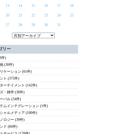
13
14
15
16
17
18
20
21
22
23
24
25
27
28
29
30
31
ゴリー
(3件)
 (30件)
リケーション (61件)
ト (375件)
ターテイメント (142件)
ズ・雑学 (38件)
ーバル (54件)
テムインテグレーション (1件)
シャルメディア (100件)
ノロジー (39件)
ド (84件)
トサービス (178件)