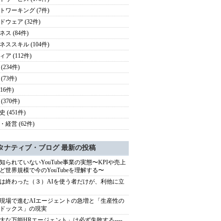
トワーキング (7件)
ドウェア (32件)
ス (84件)
ネススキル (104件)
ア (112件)
(234件)
(73件)
116件)
(370件)
 (451件)
・経営 (62件)
タナティブ・ブログ 最新の投稿
知られていないYouTube事業の実態〜KPIや売上
ど世界規模で今のYouTubeを理解する〜
は終わった（３）AIを使う者だけが、利他に立
現場で進むAIエージェントの急増と「生産性の
ドックス」の現実
大な万能HRエージェント」は必ず失敗する----