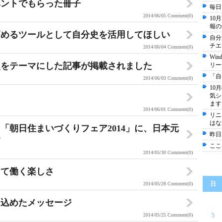
ベントでもらった冊子
毎日
2014/06/05
Comment(0)
10
報の
高めるツールとして自分史を活用してほしい
自分
チエ
2014/06/04
Comment(0)
Wi
史をテーマにした記事が掲載されました
リー
「自
2014/06/03
Comment(0)
10
気シ
ます
2014/06/01
Comment(0)
リニ
はな
「朝日住まいづくりフェア2014」に、日本元
昨日
す
ここ
2014/05/30
Comment(0)
って働く楽しさ
日
2014/05/28
Comment(0)
に込めたメッセージ
2014/05/25
Comment(0)
5