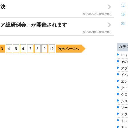
12
判決
2014/05/22
Comment(0)
19
26
シニア総研例会」が開催されます
2014/05/19
Comment(0)
カテ
3
4
5
6
7
8
9
10
次のページへ
OS 
その他
アプ
イベン
エン
クイ
グロ
シス
ソー
テク
トレン
ネッ