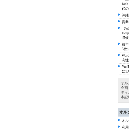
Jo
代の
沖縄
営業
【完
De
収候
前年
3社
Wo
高性
Yo
に1
オル
企画
ティ
本記
オル
オル
利用