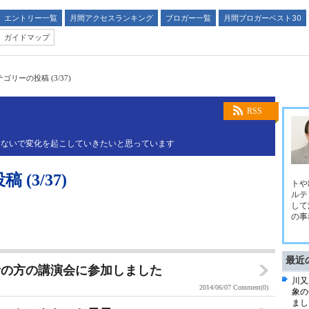
エントリー一覧
月間アクセスランキング
ブロガー一覧
月間ブロガーベスト30
ガイドマップ
リーの投稿 (3/37)
RSS
つないで変化を起こしていきたいと思っています
(3/37)
トや
ルテ
して
の事
最近
者の方の講演会に参加しました
川又
2014/06/07
Comment(0)
象の
まし