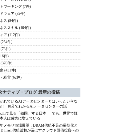
トワーキング (7件)
ドウェア (32件)
ス (84件)
ネススキル (104件)
ア (112件)
(234件)
(73件)
116件)
(370件)
 (451件)
・経営 (62件)
タナティブ・ブログ 最新の投稿
がれているAIデータセンターとはいったい何な
?!! 10分でわかるAIデータセンターの話
nkedInで見る「鎖国」する日本 ― でも、世界で輝
本人は確実に増えている
27年メモリ市場展望：DRAM供給不足の長期化と
ND Flash供給緩和が及ぼすクラウド設備投資への