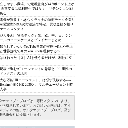
立しやすい職場」で定着意向が44.9ポイント上が
---両立支援は福利厚生ではなく、リテンション戦
ある
電機が買収すべきウクライナの防衛テック企業3
AI駆動型M&Aの方法論で特定、買収金額を割り
ケーススタディ
ジカルAI「物流テック」米、欧、中、日、シン
ールのユースケースとプレイヤーまとめ
知られていないYouTube事業の実態〜KPIや売上
ど世界規模で今のYouTubeを理解する〜
は終わった（３）AIを使う者だけが、利他に立
現場で進むAIエージェントの急増と「生産性の
ドックス」の現実
大な万能HRエージェント」は必ず失敗する----
sh Bersinが描くHR 2030と、マルチエージェント時
人事
タナティブ・ブログは、専門スタッフにより、
・構成されています。入力頂いた内容は、アイ
メディアの他、オルタナティブ・ブログ、及び
事執筆会社に提供されます。