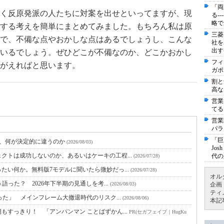
「両
く反原発派の人たちに対案を出せといってますが、現
る-
略で
する考えを簡単にまとめてみました。もちろん私は原
三菱
で、不備な点やおかしな点はあるでしょうし、こんな
社を
出す
いるでしょう。ぜひどこが不備なのか、どこかおかし
フィ
がえればと思います。
ガポ
割と
高な
営業
てる
営業
パラ
「巨
と、何が決定的に違うのか
(2026/08/03)
Jo
クトは成功しないのか、あるいはケーキの工程...
代の
(2026/07/28)
たい何か。無料版7モデルに聞いたら微妙だっ...
(2026/07/28)
オル
語った？ 2026年下半期の見通しを考...
(2026/08/03)
企画
ティ
った」 メインフレーム大撤退時代のリスク...
(2026/08/06)
本記
すっきり！ 「アンパンマン ことばずかん...
PR(セガフェイブ｜HugKu