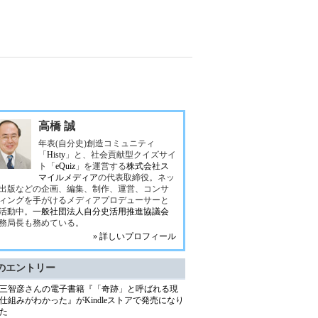
高橋 誠
年表(自分史)創造コミュニティ
「
Histy
」と、社会貢献型クイズサイ
ト「
eQuiz
」を運営する
株式会社ス
マイルメディア
の代表取締役。ネッ
出版などの企画、編集、制作、運営、コンサ
ィングを手がけるメディアプロデューサーと
活動中。
一般社団法人自分史活用推進協議会
務局長も務めている。
» 詳しいプロフィール
のエントリー
三智彦さんの電子書籍『「奇跡」と呼ばれる現
仕組みがわかった』がKindleストアで発売になり
た