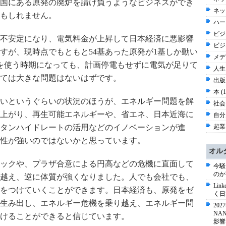
国にある原発の廃炉を請け負うようなビジネスができ
ネッ
もしれません。
ハー
ビジネ
不安定になり、電気料金が上昇して日本経済に悪影響
ビジ
すが、現時点でもともと54基あった原発が1基しか動い
メディ
を使う時期になっても、計画停電もせずに電気が足りて
人生 
ては大きな問題はないはずです。
出版 
本 (
いというぐらいの状況のほうが、エネルギー問題を解
社会 
上がり、再生可能エネルギーや、省エネ、日本近海に
自分史
タンハイドレートの活用などのイノベーションが進
起業
性が強いのではないかと思っています。
オル
ックや、プラザ合意による円高などの危機に直面して
今騒
のか
越え、逆に体質が強くなりました。人でも会社でも、
Li
をつけていくことができます。日本経済も、原発をゼ
く日
生み出し、エネルギー危機を乗り越え、エネルギー問
20
NA
けることができると信じています。
影響