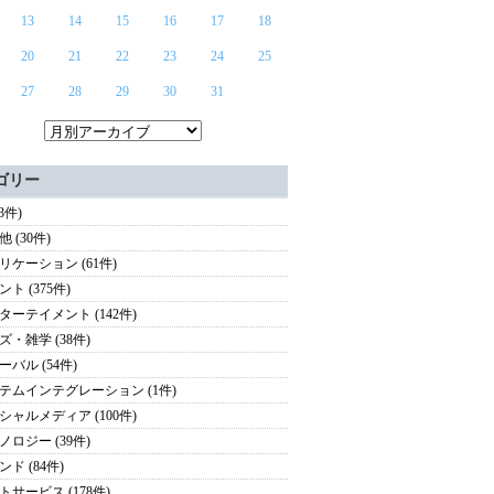
13
14
15
16
17
18
20
21
22
23
24
25
27
28
29
30
31
ゴリー
(3件)
 (30件)
リケーション (61件)
ト (375件)
ターテイメント (142件)
ズ・雑学 (38件)
ーバル (54件)
テムインテグレーション (1件)
シャルメディア (100件)
ノロジー (39件)
ド (84件)
トサービス (178件)