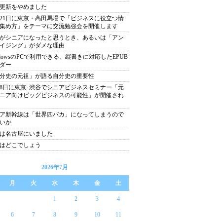
更新をやめました
月21日に東京・高田馬場で「ビジネスに役立つ情
集め方」をテーマに交流勉強会を開催します
がシニアになったと思うとき、あるいは「アン
イジング」がダメな理由
ndowsのPCで利用できる、縦書きに対応したEPUB
ダー
分史の元祖」が語る自分史の重要性
月8日に東京･渋谷でシニアビジネスセミナー「元
ニア向けビッグビジネスの可能性」が開催され
ア新幹線は「世界四バカ」になってしまうので
いか
は名古屋にいました
はどこでしょう
2026年7月
月
火
水
木
金
土
1
2
3
4
6
7
8
9
10
11