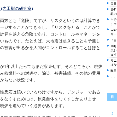
毎日
(内田樹の研究室)
10
報の
自分
両方とも「危険」ですが、リスクというのは計算でき
チエ
ージすることができるし、「リスクをとる」ことがで
Wi
計算を越える危険であり、コントロールやマネージを
リー
「自
いものです。たとえば、大地震は起きることを予測し
10
の被害が出るかを人間がコントロールすることはほと
気シ
ます
リニ
はな
が1年以上たってもまだ収束せず、それどころか、廃炉
昨日
み核燃料への対処や、除染、被害補償、その他の費用
ここ
からない状況です。
性反応は続いているわけですから、デンジャーである
日
をなくすためには、原発自体をなくすしかありませ
廃炉を進めていく必要があります。
5