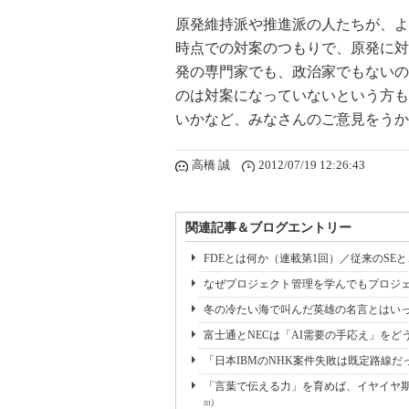
原発維持派や推進派の人たちが、よ
時点での対案のつもりで、原発に対
発の専門家でも、政治家でもないの
のは対案になっていないという方も
いかなど、みなさんのご意見をうか
高橋 誠
2012/07/19 12:26:43
関連記事＆ブログエントリー
FDEとは何か（連載第1回）／従来のSE
なぜプロジェクト管理を学んでもプロジェ
冬の冷たい海で叫んだ英雄の名言とはいっ
富士通とNECは「AI需要の手応え」をどう
「日本IBMのNHK案件失敗は既定路線だ
「言葉で伝える力」を育めば、イヤイヤ期も
m)