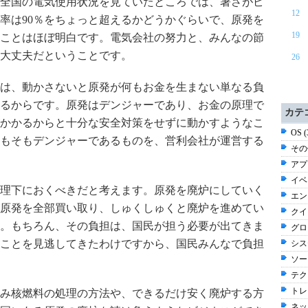
全国の電気使用状況を見ていたところでは、暑さがピ
12
用率は90％をちょっと超えるかどうかぐらいで、原発を
19
ことはほぼ明白です。電気会社の努力と、みんなの節
大丈夫だということです。
26
は、動かさないと原発が何もお金を生まない単なる負
るからです。原発はデンジャーであり、お金の原理で
カテ
かかるからと十分な安全対策をせずに動かすようなこ
OS 
もそもデンジャーであるものを、営利会社が運営する
その他
アプ
イベン
理下におくべきだと考えます。原発を廃炉にしていく
エン
原発を全部買い取り、しゅくしゅくと廃炉を進めてい
クイ
。もちろん、その負担は、国民が担う必要が出てきま
グロ
ことを見逃してきたわけですから、国民みんなで負担
シス
ソー
テク
トレン
み核燃料の処理の方法や、できるだけ安く廃炉する方
ネッ