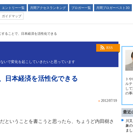
エントリー一覧
月間アクセスランキング
ブロガー一覧
月間ブロガーベスト30
ガイドマップ
にすることで、日本経済を活性化できる
RSS
つないで変化を起こしていきたいと思っています
、日本経済を活性化できる
トや
ルテ
して
の事
»
2012/07/19
最近
だということを書こうと思ったら、ちょうど内田樹さ
川又
象の
まし