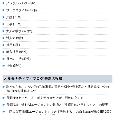
メンタルヘルス (6件)
ワークスタイル (33件)
介護 (20件)
仕事 (10件)
大人の学び (527件)
対人力 (9件)
採用 (4件)
新入社員 (96件)
日々の生活 (89件)
社会 (57件)
オルタナティブ・ブログ 最新の投稿
割と知られていないYouTube事業の実態〜KPIや売上高など世界規模で今の
YouTubeを理解する〜
営業は終わった（３）AIを使う者だけが、利他に立てる
営業現場で進むAIエージェントの急増と「生産性のパラドックス」の現実
「巨大な万能HRエージェント」は必ず失敗する----Josh Bersinが描くHR 2030