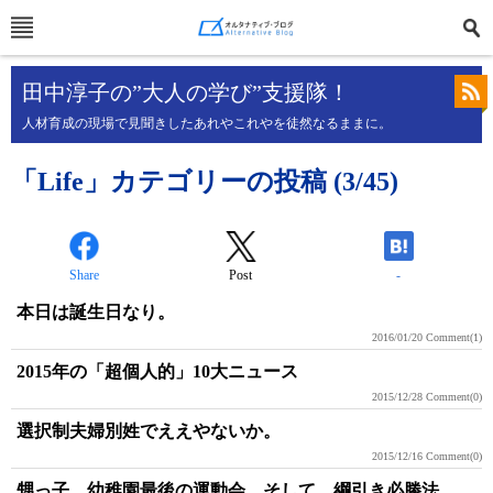
田中淳子の”大人の学び”支援隊！
人材育成の現場で見聞きしたあれやこれやを徒然なるままに。
「Life」カテゴリーの投稿 (3/45)
Share
Post
-
本日は誕生日なり。
2016/01/20
Comment(1)
2015年の「超個人的」10大ニュース
2015/12/28
Comment(0)
選択制夫婦別姓でええやないか。
2015/12/16
Comment(0)
甥っ子、幼稚園最後の運動会。そして、綱引き必勝法。