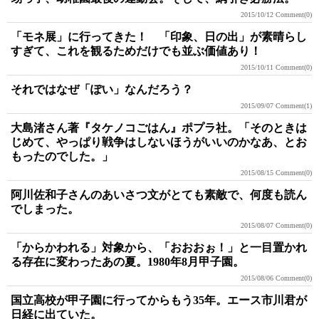
2015/10/12
Comment(0)
「モネ展」に行ってきた！ 「印象、日の出」が素晴らし
すぎて、これを観るためだけでも並ぶ価値あり！
2015/10/11
Comment(0)
それではなぜ「ぽい」なんだろう？
2015/09/07
Comment(1)
大島渚さん著『タケノコごはん』ポプラ社。「そのときは
じめて、やっぱり戦争はしないほうがいいのかなあ、とお
もったのでした。」
2015/08/15
Comment(0)
阿川佐和子さんのあいさつ文がとても素敵で、何度も読ん
でしまった。
2015/08/07
Comment(0)
「からかわれる」対象から、「おおおぉ！」と一目置かれ
る存在に変わったあの夏。1980年8月甲子園。
2015/08/06
Comment(0)
国立高校が甲子園に行ってからもう35年。エース市川君が
日経に出ていた。