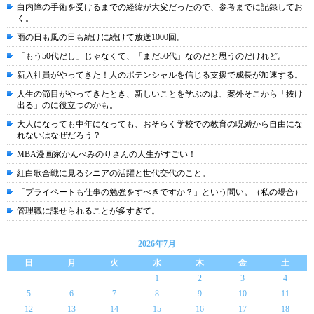
白内障の手術を受けるまでの経緯が大変だったので、参考までに記録してお
く。
雨の日も風の日も続けに続けて放送1000回。
「もう50代だし」じゃなくて、「まだ50代」なのだと思うのだけれど。
新入社員がやってきた！人のポテンシャルを信じる支援で成長が加速する。
人生の節目がやってきたとき、新しいことを学ぶのは、案外そこから「抜け
出る」のに役立つのかも。
大人になっても中年になっても、おそらく学校での教育の呪縛から自由にな
れないはなぜだろう？
MBA漫画家かんべみのりさんの人生がすごい！
紅白歌合戦に見るシニアの活躍と世代交代のこと。
「プライベートも仕事の勉強をすべきですか？」という問い。（私の場合）
管理職に課せられることが多すぎて。
2026年7月
日
月
火
水
木
金
土
1
2
3
4
5
6
7
8
9
10
11
12
13
14
15
16
17
18