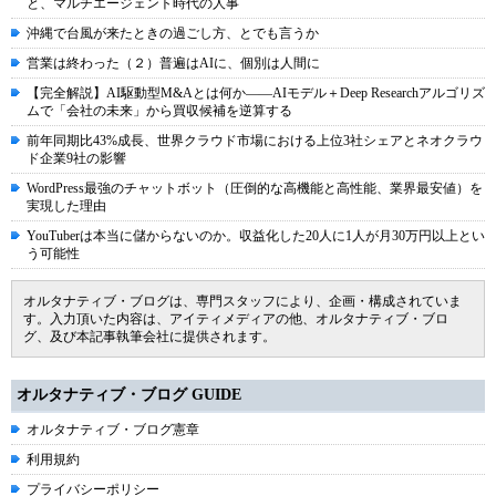
と、マルチエージェント時代の人事
沖縄で台風が来たときの過ごし方、とでも言うか
営業は終わった（２）普遍はAIに、個別は人間に
【完全解説】AI駆動型M&Aとは何か――AIモデル＋Deep Researchアルゴリズ
ムで「会社の未来」から買収候補を逆算する
前年同期比43%成長、世界クラウド市場における上位3社シェアとネオクラウ
ド企業9社の影響
WordPress最強のチャットボット（圧倒的な高機能と高性能、業界最安値）を
実現した理由
YouTuberは本当に儲からないのか。収益化した20人に1人が月30万円以上とい
う可能性
オルタナティブ・ブログは、専門スタッフにより、企画・構成されていま
す。入力頂いた内容は、アイティメディアの他、オルタナティブ・ブロ
グ、及び本記事執筆会社に提供されます。
オルタナティブ・ブログ GUIDE
オルタナティブ・ブログ憲章
利用規約
プライバシーポリシー