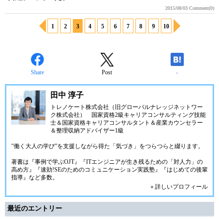
2015/08/03
Comment(0)
1
2
3
4
5
6
7
8
9
10
Share
Post
-
田中 淳子
トレノケート株式会社（旧グローバルナレッジネットワー
ク株式会社）
国家資格2級キャリアコンサルティング技能
士＆国家資格キャリアコンサルタント＆産業カウンセラー
＆整理収納アドバイザー1級
”働く大人の学び”を支援しながら得た「気づき」をつらつらと綴ります。
著書は『事例で学ぶOJT』『ITエンジニアが生き残るための「対人力」の
高め方』『速効!SEのためのコミュニケーション実践塾』『はじめての後輩
指導』など多数。
» 詳しいプロフィール
最近のエントリー