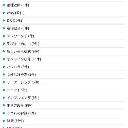
整理収納 (3件)
voicy (32件)
DX (10件)
在宅勤務 (6件)
テレワーク (14件)
学びを止めない (9件)
新しい生活様式 (9件)
オンライン研修 (16件)
パワハラ (3件)
女性活躍推進 (2件)
リーダーシップ (5件)
シニア (15件)
インフルエンザ (6件)
働き方改革 (9件)
うつわのお話 (2件)
健康 (16件)