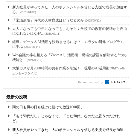
新入社員がやってきた！人のポテンシャルを信じる支援で成長が加速す
る。
(2026/04/07)
「常識崩壊」時代の人材育成はどうなるのか
(2025/09/12)
大人になっても中年になっても、おそらく学校での教育の呪縛から自由
になれないはなぜ...
(2026/03/11)
組織にデータ＆AI活用を浸透させるには？ ムラタの研修プログラム
に学ぶ
(2025/08/14)
Web会議の枠を超える「Zoom AI」活用術 現場の課題を解決する5つの
機能と...
(2026/05/12)
大阪ガスが月2000時間の共有作業を削減！ 現場のAI活用術
PR(ITmedia
エンタープライズ)
Recommended by
最新の投稿
雨の日も風の日も続けに続けて放送1000回。
「もう50代だし」じゃなくて、「まだ50代」なのだと思うのだけれ
ど。
新入社員がやってきた！人のポテンシャルを信じる支援で成長が加速