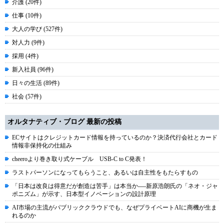
介護 (20件)
仕事 (10件)
大人の学び (527件)
対人力 (9件)
採用 (4件)
新入社員 (96件)
日々の生活 (89件)
社会 (57件)
オルタナティブ・ブログ 最新の投稿
ECサイトはクレジットカード情報を持っているのか？決済代行会社とカード
情報非保持化の仕組み
cheeroより巻き取り式ケーブル USB-C to C発表！
ラストパーソンになってもらうこと、あるいは自主性をもたらすもの
「日本は改良は得意だが創造は苦手」は本当か----新原浩朗氏の「ネオ・ジャ
ポニズム」が示す、日本型イノベーションの設計原理
AI市場の主流がパブリッククラウドでも、なぜプライベートAIに商機が生ま
れるのか