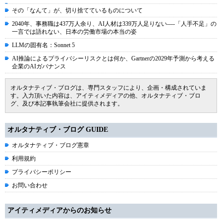
その「なんて」が、切り捨てているものについて
2040年、事務職は437万人余り、AI人材は339万人足りない----「人手不足」の
一言では語れない、日本の労働市場の本当の姿
LLMの固有名：Sonnet 5
AI推論によるプライバシーリスクとは何か、Gartnerの2029年予測から考える
企業のAIガバナンス
オルタナティブ・ブログは、専門スタッフにより、企画・構成されていま
す。入力頂いた内容は、アイティメディアの他、オルタナティブ・ブロ
グ、及び本記事執筆会社に提供されます。
オルタナティブ・ブログ GUIDE
オルタナティブ・ブログ憲章
利用規約
プライバシーポリシー
お問い合わせ
アイティメディアからのお知らせ