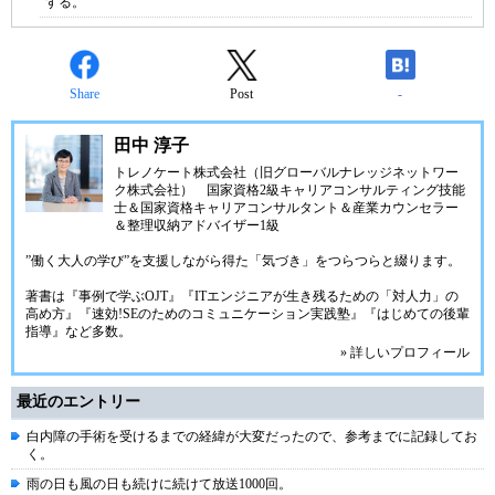
する。
Share
Post
-
田中 淳子
トレノケート株式会社（旧グローバルナレッジネットワー
ク株式会社）
国家資格2級キャリアコンサルティング技能
士＆国家資格キャリアコンサルタント＆産業カウンセラー
＆整理収納アドバイザー1級
”働く大人の学び”を支援しながら得た「気づき」をつらつらと綴ります。
著書は『事例で学ぶOJT』『ITエンジニアが生き残るための「対人力」の
高め方』『速効!SEのためのコミュニケーション実践塾』『はじめての後輩
指導』など多数。
» 詳しいプロフィール
最近のエントリー
白内障の手術を受けるまでの経緯が大変だったので、参考までに記録してお
く。
雨の日も風の日も続けに続けて放送1000回。