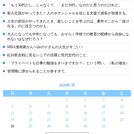
「もう50代だし」じゃなくて、「まだ50代」なのだと思うのだけれど。
新入社員がやってきた！人のポテンシャルを信じる支援で成長が加速する。
人生の節目がやってきたとき、新しいことを学ぶのは、案外そこから「抜け
出る」のに役立つのかも。
大人になっても中年になっても、おそらく学校での教育の呪縛から自由にな
れないはなぜだろう？
MBA漫画家かんべみのりさんの人生がすごい！
紅白歌合戦に見るシニアの活躍と世代交代のこと。
「プライベートも仕事の勉強をすべきですか？」という問い。（私の場合）
管理職に課せられることが多すぎて。
2026年7月
日
月
火
水
木
金
土
1
2
3
4
5
6
7
8
9
10
11
12
13
14
15
16
17
18
19
20
21
22
23
24
25
26
27
28
29
30
31