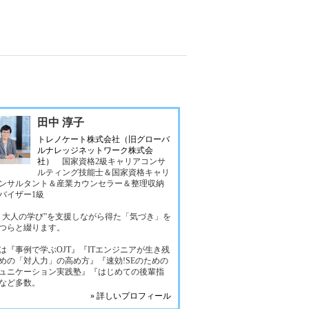
田中 淳子
トレノケート株式会社（旧グローバ
ルナレッジネットワーク株式会
社）
国家資格2級キャリアコンサ
ルティング技能士＆国家資格キャリ
ンサルタント＆産業カウンセラー＆整理収納
バイザー1級
く大人の学び”を支援しながら得た「気づき」を
つらと綴ります。
は『事例で学ぶOJT』『ITエンジニアが生き残
めの「対人力」の高め方』『速効!SEのための
ュニケーション実践塾』『はじめての後輩指
など多数。
» 詳しいプロフィール