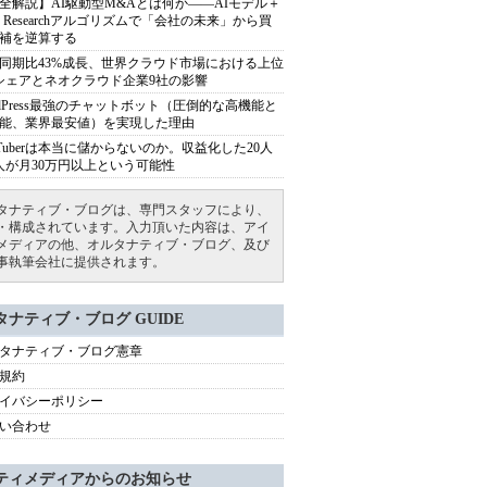
全解説】AI駆動型M&Aとは何か――AIモデル＋
ep Researchアルゴリズムで「会社の未来」から買
補を逆算する
同期比43%成長、世界クラウド市場における上位
シェアとネオクラウド企業9社の影響
rdPress最強のチャットボット（圧倒的な高機能と
能、業界最安値）を実現した理由
uTuberは本当に儲からないのか。収益化した20人
人が月30万円以上という可能性
タナティブ・ブログは、専門スタッフにより、
・構成されています。入力頂いた内容は、アイ
メディアの他、オルタナティブ・ブログ、及び
事執筆会社に提供されます。
タナティブ・ブログ GUIDE
タナティブ・ブログ憲章
規約
イバシーポリシー
い合わせ
ティメディアからのお知らせ