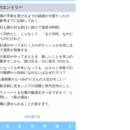
のエントリー
障の手術を受けるまでの経緯が大変だったの
参考までに記録しておく。
日も風の日も続けに続けて放送1000回。
う50代だし」じゃなくて、「まだ50代」なのだ
うのだけれど。
社員がやってきた！人のポテンシャルを信じる
で成長が加速する。
の節目がやってきたとき、新しいことを学ぶの
案外そこから「抜け出る」のに役立つのかも。
になっても中年になっても、おそらく学校での
の呪縛から自由になれないはなぜだろう？
A漫画家かんべみのりさんの人生がすごい！
歌合戦に見るシニアの活躍と世代交代のこと。
ライベートも仕事の勉強をすべきですか？」と
問い。（私の場合）
職に課せられることが多すぎて。
2026年7月
月
火
水
木
金
土