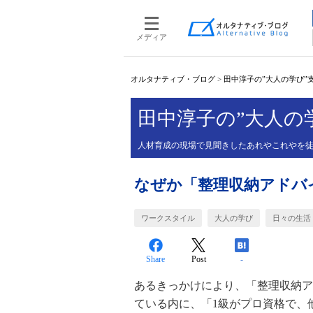
メディア
オルタナティブ・ブログ
>
田中淳子の”大人の学び”
田中淳子の”大人の
人材育成の現場で見聞きしたあれやこれやを
なぜか「整理収納アドバ
ワークスタイル
大人の学び
日々の生活
Share
Post
-
あるきっかけにより、「整理収納ア
ている内に、「1級がプロ資格で、