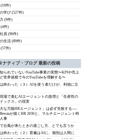
(10件)
の学び (527件)
 (9件)
(4件)
員 (96件)
の生活 (89件)
(57件)
タナティブ・ブログ 最新の投稿
知られていないYouTube事業の実態〜KPIや売上
ど世界規模で今のYouTubeを理解する〜
は終わった（３）AIを使う者だけが、利他に立
現場で進むAIエージェントの急増と「生産性の
ドックス」の現実
大な万能HRエージェント」は必ず失敗する----
sh Bersinが描くHR 2030と、マルチエージェント時
人事
で台風が来たときの過ごし方、とでも言うか
は終わった（２）普遍はAIに、個別は人間に