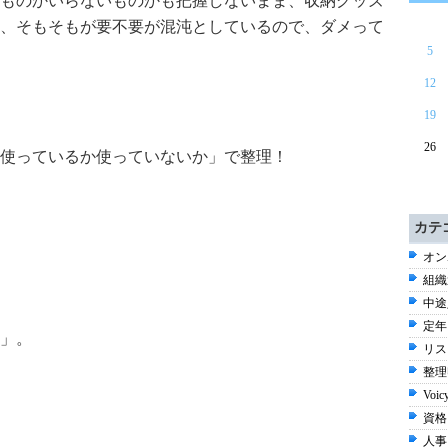
ものかいらないものかも把握しないまま、収納グッズ
、そもそもが要不要が混沌としているので、ダメって
5
12
19
26
使っているか使っていないか」で整理！
カテ
オン
組織
中途
定年 
」。
リス
整理
Voic
資格 
人事 