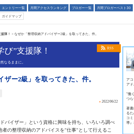
エントリー一覧
月間アクセスランキング
ブロガー一覧
月間ブロガーベスト30
ガイドマップ
支援隊！
>
なぜか「整理収納アドバイザー2級」を取ってきた、件。
学び”支援隊！
RSS
徒然なるままに。
イザー2級」を取ってきた、件。
アコ
アド
”働
つら
»
2022/06/22
著書
るた
コミ
ドバイザー」という資格に興味を持ち、いろいろ調べ
導』
他者の整理収納のアドバイスを"仕事"として行えるこ