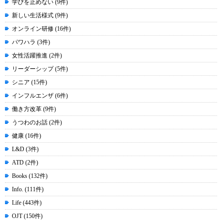
学びを止めない (9件)
新しい生活様式 (9件)
オンライン研修 (16件)
パワハラ (3件)
女性活躍推進 (2件)
リーダーシップ (5件)
シニア (15件)
インフルエンザ (6件)
働き方改革 (9件)
うつわのお話 (2件)
健康 (16件)
L&D (3件)
ATD (2件)
Books (132件)
Info. (111件)
Life (443件)
OJT (150件)