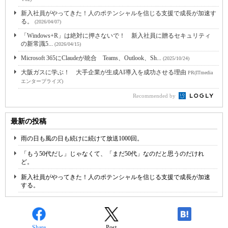
新入社員がやってきた！人のポテンシャルを信じる支援で成長が加速す
る。
(2026/04/07)
「Windows+R」は絶対に押さないで！ 新入社員に贈るセキュリティ
の新常識5...
(2026/04/15)
Microsoft 365にClaudeが統合 Teams、Outlook、Sh...
(2025/10/24)
大阪ガスに学ぶ！ 大手企業が生成AI導入を成功させる理由
PR(ITmedia
エンタープライズ)
Recommended by
最新の投稿
雨の日も風の日も続けに続けて放送1000回。
「もう50代だし」じゃなくて、「まだ50代」なのだと思うのだけれ
ど。
新入社員がやってきた！人のポテンシャルを信じる支援で成長が加速
する。
Share
Post
-