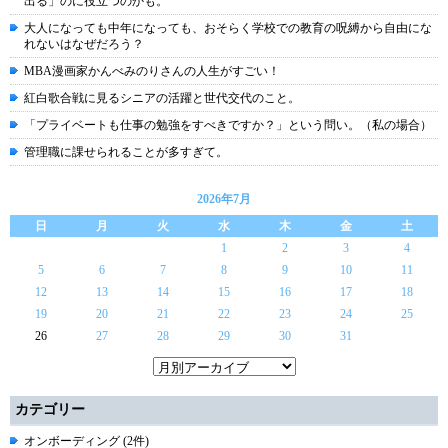
出る」のに役立つのかも。
大人になっても中年になっても、おそらく学校での教育の呪縛から自由にな
れないはなぜだろう？
MBA漫画家かんべみのりさんの人生がすごい！
紅白歌合戦に見るシニアの活躍と世代交代のこと。
「プライベートも仕事の勉強をすべきですか？」という問い。（私の場合）
管理職に課せられることが多すぎて。
2026年7月
日
月
火
水
木
金
土
1
2
3
4
5
6
7
8
9
10
11
12
13
14
15
16
17
18
19
20
21
22
23
24
25
26
27
28
29
30
31
カテゴリー
オンボーディング (2件)