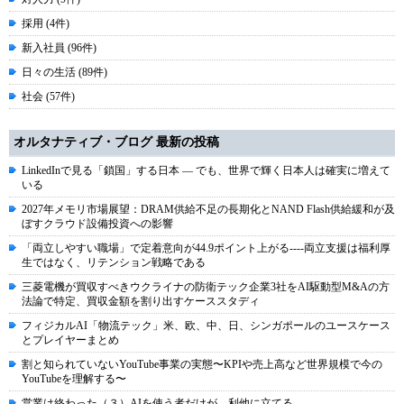
採用 (4件)
新入社員 (96件)
日々の生活 (89件)
社会 (57件)
オルタナティブ・ブログ 最新の投稿
LinkedInで見る「鎖国」する日本 ― でも、世界で輝く日本人は確実に増えて
いる
2027年メモリ市場展望：DRAM供給不足の長期化とNAND Flash供給緩和が及
ぼすクラウド設備投資への影響
「両立しやすい職場」で定着意向が44.9ポイント上がる----両立支援は福利厚
生ではなく、リテンション戦略である
三菱電機が買収すべきウクライナの防衛テック企業3社をAI駆動型M&Aの方
法論で特定、買収金額を割り出すケーススタディ
フィジカルAI「物流テック」米、欧、中、日、シンガポールのユースケース
とプレイヤーまとめ
割と知られていないYouTube事業の実態〜KPIや売上高など世界規模で今の
YouTubeを理解する〜
営業は終わった（３）AIを使う者だけが、利他に立てる