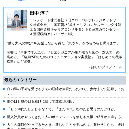
田中 淳子
トレノケート株式会社（旧グローバルナレッジネットワー
ク株式会社）
国家資格2級キャリアコンサルティング技能
士＆国家資格キャリアコンサルタント＆産業カウンセラー
＆整理収納アドバイザー1級
”働く大人の学び”を支援しながら得た「気づき」をつらつらと綴ります。
著書は『事例で学ぶOJT』『ITエンジニアが生き残るための「対人力」の
高め方』『速効!SEのためのコミュニケーション実践塾』『はじめての後輩
指導』など多数。
» 詳しいプロフィール
最近のエントリー
白内障の手術を受けるまでの経緯が大変だったので、参考までに記録してお
く。
雨の日も風の日も続けに続けて放送1000回。
「もう50代だし」じゃなくて、「まだ50代」なのだと思うのだけれど。
新入社員がやってきた！人のポテンシャルを信じる支援で成長が加速する。
人生の節目がやってきたとき、新しいことを学ぶのは、案外そこから「抜け