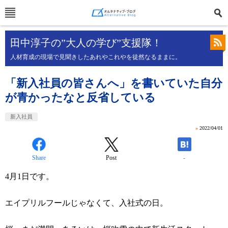
田中淳子の”大人の学び”支援隊！
人材育成の現場で見聞きしたあれやこれやを徒然なるままに。
「新入社員の皆さんへ」を書いていた自分
が青かったなと反省している
新入社員
»
2022/04/01
Share
Post
-
4月1日です。
エイプリルフールじゃなくて、入社式の日。