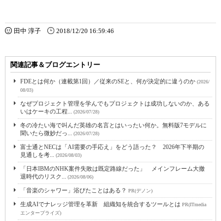
田中 淳子
2018/12/20 16:59:46
関連記事＆ブログエントリー
FDEとは何か（連載第1回）／従来のSEと、何が決定的に違うのか
(2026/
08/03)
なぜプロジェクト管理を学んでもプロジェクトは成功しないのか、ある
いはケーキの工程...
(2026/07/28)
冬の冷たい海で叫んだ英雄の名言とはいったい何か。無料版7モデルに
聞いたら微妙だっ...
(2026/07/28)
富士通とNECは「AI需要の手応え」をどう語った？ 2026年下半期の
見通しを考...
(2026/08/03)
「日本IBMのNHK案件失敗は既定路線だった」 メインフレーム大撤
退時代のリスク...
(2026/08/06)
「音楽のシャワー」浴びたことはある？
PR(デノン)
生成AIでナレッジ管理を革新 組織知を統合するツールとは
PR(ITmedia
エンタープライズ)