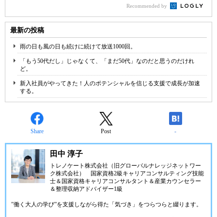
Recommended by
最新の投稿
雨の日も風の日も続けに続けて放送1000回。
「もう50代だし」じゃなくて、「まだ50代」なのだと思うのだけれ
ど。
新入社員がやってきた！人のポテンシャルを信じる支援で成長が加速
する。
Share
Post
-
田中 淳子
トレノケート株式会社（旧グローバルナレッジネットワー
ク株式会社）
国家資格2級キャリアコンサルティング技能
士＆国家資格キャリアコンサルタント＆産業カウンセラー
＆整理収納アドバイザー1級
”働く大人の学び”を支援しながら得た「気づき」をつらつらと綴ります。