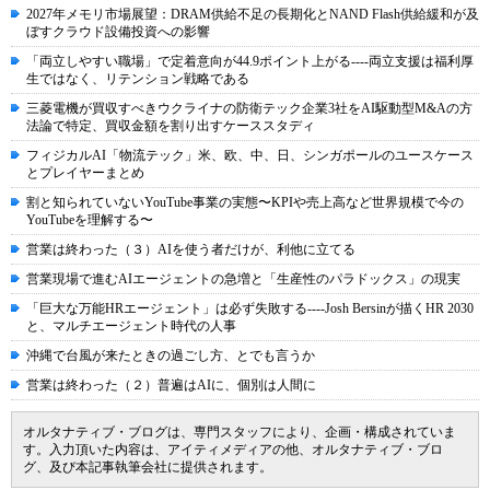
2027年メモリ市場展望：DRAM供給不足の長期化とNAND Flash供給緩和が及
ぼすクラウド設備投資への影響
「両立しやすい職場」で定着意向が44.9ポイント上がる----両立支援は福利厚
生ではなく、リテンション戦略である
三菱電機が買収すべきウクライナの防衛テック企業3社をAI駆動型M&Aの方
法論で特定、買収金額を割り出すケーススタディ
フィジカルAI「物流テック」米、欧、中、日、シンガポールのユースケース
とプレイヤーまとめ
割と知られていないYouTube事業の実態〜KPIや売上高など世界規模で今の
YouTubeを理解する〜
営業は終わった（３）AIを使う者だけが、利他に立てる
営業現場で進むAIエージェントの急増と「生産性のパラドックス」の現実
「巨大な万能HRエージェント」は必ず失敗する----Josh Bersinが描くHR 2030
と、マルチエージェント時代の人事
沖縄で台風が来たときの過ごし方、とでも言うか
営業は終わった（２）普遍はAIに、個別は人間に
オルタナティブ・ブログは、専門スタッフにより、企画・構成されていま
す。入力頂いた内容は、アイティメディアの他、オルタナティブ・ブロ
グ、及び本記事執筆会社に提供されます。