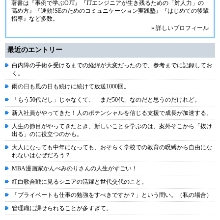
著書は『事例で学ぶOJT』『ITエンジニアが生き残るための「対人力」の
高め方』『速効!SEのためのコミュニケーション実践塾』『はじめての後輩
指導』など多数。
» 詳しいプロフィール
最近のエントリー
白内障の手術を受けるまでの経緯が大変だったので、参考までに記録してお
く。
雨の日も風の日も続けに続けて放送1000回。
「もう50代だし」じゃなくて、「まだ50代」なのだと思うのだけれど。
新入社員がやってきた！人のポテンシャルを信じる支援で成長が加速する。
人生の節目がやってきたとき、新しいことを学ぶのは、案外そこから「抜け
出る」のに役立つのかも。
大人になっても中年になっても、おそらく学校での教育の呪縛から自由にな
れないはなぜだろう？
MBA漫画家かんべみのりさんの人生がすごい！
紅白歌合戦に見るシニアの活躍と世代交代のこと。
「プライベートも仕事の勉強をすべきですか？」という問い。（私の場合）
管理職に課せられることが多すぎて。