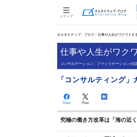
メディア
オルタナティブ・ブログ
>
仕事や人生がワクワクす
仕事や人生がワク
コンサルテーション、ファシリテーションの
「コンサルティング」カテ
Share
Post
-
究極の働き方改革は「海の近