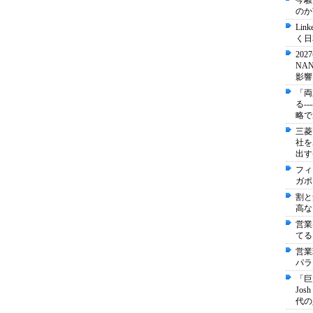
今騒
のか
Li
く日
20
NA
影響
「両
る-
略で
三菱
社を
出す
フィ
ガポ
割と
高な
営業
てる
営業
パラ
「巨
Jo
代の