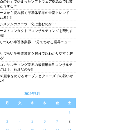
aaSの死」で始まったソフトウェア株急落でIT業
どうする?!!
ースから読み解く半導体業界の最新トレンド
25夏）!!!
システムのクラウド化は進むのか?!!
ーストコンタクトでコンサルティングを契約す
法!!
りづらい半導体業界、5分でわかる業界ニュー
りづらい半導体業界を10分で超わかりやすく解
る!!
コンサルティング業界の最新動向!! コンサルテ
グは今、花形なのか!!!
AI競争をめぐるオープンとクローズドの戦いが
い!!
2026年8月
月
火
水
木
金
土
1
3
4
5
6
7
8