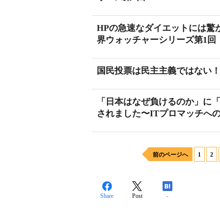
HPの急速なダイエットには驚かされ
界ウォッチャーシリーズ第1回
国民投票は民主主義ではない！
「日本はなぜ負けるのか」に「
されました〜ITプロマッチへ
前のページへ
1
2
Share
Post
-