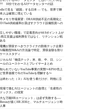
がれているAIデータセンターとはいったい何な
?!! 10分でわかるAIデータセンターの話
nkedInで見る「鎖国」する日本 ― でも、世界で輝
本人は確実に増えている
27年メモリ市場展望：DRAM供給不足の長期化と
ND Flash供給緩和が及ぼすクラウド設備投資への
立しやすい職場」で定着意向が44.9ポイント上が
---両立支援は福利厚生ではなく、リテンション戦
ある
電機が買収すべきウクライナの防衛テック企業3
AI駆動型M&Aの方法論で特定、買収金額を割り
ケーススタディ
ジカルAI「物流テック」米、欧、中、日、シン
ールのユースケースとプレイヤーまとめ
知られていないYouTube事業の実態〜KPIや売上
ど世界規模で今のYouTubeを理解する〜
は終わった（３）AIを使う者だけが、利他に立
現場で進むAIエージェントの急増と「生産性の
ドックス」の現実
大な万能HRエージェント」は必ず失敗する----
sh Bersinが描くHR 2030と、マルチエージェント時
人事