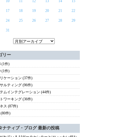
10
11
12
13
14
15
17
18
19
20
21
22
24
25
26
27
28
29
31
ゴリー
 (1件)
 (1件)
リケーション (37件)
サルティング (96件)
テムインテグレーション (44件)
トワーキング (36件)
ス (87件)
(80件)
タナティブ・ブログ 最新の投稿