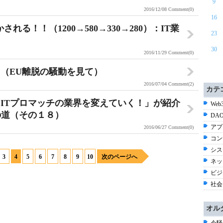
9
2016/12/08
Comment(0)
16
る！！（1200→580→330→280）：IT業
23
30
2016/11/29
Comment(0)
（EU離脱の騒動を見て）
2016/07/04
Comment(2)
カテ
ITプロマッチの業界を変えていく！」が紹介
Web3
の道（その１８）
DAO
アプ
2016/06/27
Comment(0)
コン
シス
3
4
5
6
7
8
9
10
次のページへ
ネッ
ビジネ
社会 
オル