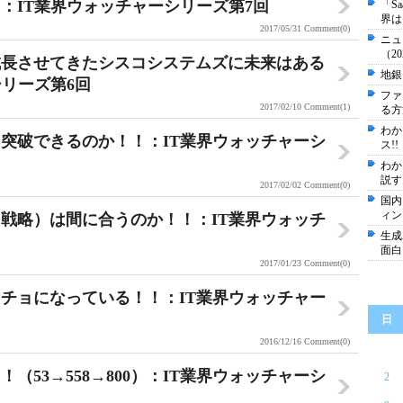
：IT業界ウォッチャーシリーズ第7回
「S
界は
2017/05/31
Comment(0)
ニュ
（20
成長させてきたシスコシステムズに未来はある
地銀
シリーズ第6回
ファ
2017/02/10
Comment(1)
る方
わか
突破できるのか！！：IT業界ウォッチャーシ
ス!!
わか
説す
2017/02/02
Comment(0)
国内
ィン
戦略）は間に合うのか！！：IT業界ウォッチ
生成
面白
2017/01/23
Comment(0)
ッチョになっている！！：IT業界ウォッチャー
日
2016/12/16
Comment(0)
（53→558→800）：IT業界ウォッチャーシ
2