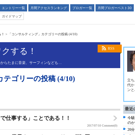
エントリー一覧
月間アクセスランキング
ブロガー一覧
月間ブロガーベスト30
ガイドマップ
る！
>
「コンサルティング」カテゴリーの投稿 (4/10)
ワクする！
RSS
話からたまに音楽、サーフィンなども…
ゴリーの投稿 (4/10)
立ち
代か
ンと
最近
くで仕事する」ことである！！
今騒
のか
2017/07/10
Comment(0)
20分