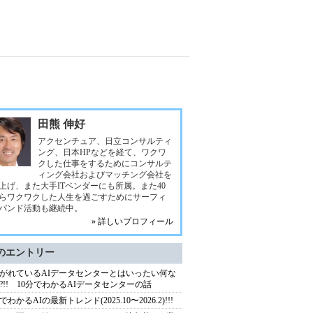
田熊 伸好
アクセンチュア、日立コンサルティ
ング、日本HPなどを経て、ワクワ
クした仕事をするためにコンサルテ
ィング会社およびマッチング会社を
上げ、また大手ITベンダーにも所属。また40
らワクワクした人生を過ごすためにサーフィ
バンド活動も継続中。
» 詳しいプロフィール
のエントリー
がれているAIデータセンターとはいったい何な
?!! 10分でわかるAIデータセンターの話
でわかるAIの最新トレンド(2025.10〜2026.2)!!!