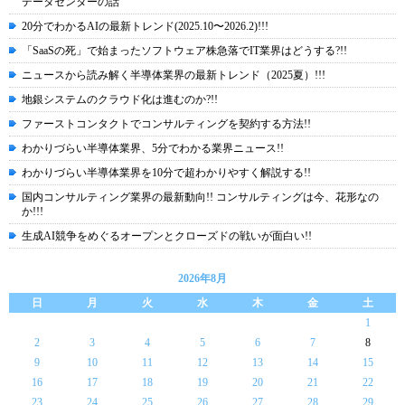
データセンターの話
20分でわかるAIの最新トレンド(2025.10〜2026.2)!!!
「SaaSの死」で始まったソフトウェア株急落でIT業界はどうする?!!
ニュースから読み解く半導体業界の最新トレンド（2025夏）!!!
地銀システムのクラウド化は進むのか?!!
ファーストコンタクトでコンサルティングを契約する方法!!
わかりづらい半導体業界、5分でわかる業界ニュース!!
わかりづらい半導体業界を10分で超わかりやすく解説する!!
国内コンサルティング業界の最新動向!! コンサルティングは今、花形なの
か!!!
生成AI競争をめぐるオープンとクローズドの戦いが面白い!!
2026年8月
日
月
火
水
木
金
土
1
2
3
4
5
6
7
8
9
10
11
12
13
14
15
16
17
18
19
20
21
22
23
24
25
26
27
28
29