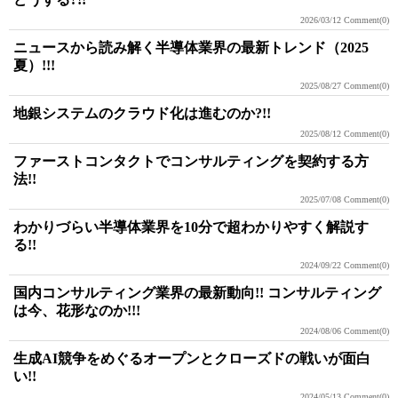
2026/03/12
Comment(0)
ニュースから読み解く半導体業界の最新トレンド（2025
夏）!!!
2025/08/27
Comment(0)
地銀システムのクラウド化は進むのか?!!
2025/08/12
Comment(0)
ファーストコンタクトでコンサルティングを契約する方
法!!
2025/07/08
Comment(0)
わかりづらい半導体業界を10分で超わかりやすく解説す
る!!
2024/09/22
Comment(0)
国内コンサルティング業界の最新動向!! コンサルティング
は今、花形なのか!!!
2024/08/06
Comment(0)
生成AI競争をめぐるオープンとクローズドの戦いが面白
い!!
2024/05/13
Comment(0)