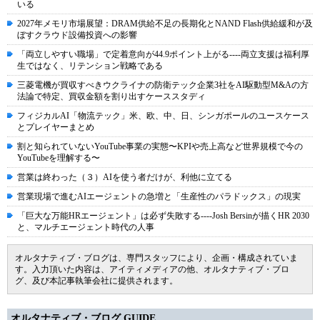
いる
2027年メモリ市場展望：DRAM供給不足の長期化とNAND Flash供給緩和が及
ぼすクラウド設備投資への影響
「両立しやすい職場」で定着意向が44.9ポイント上がる----両立支援は福利厚
生ではなく、リテンション戦略である
三菱電機が買収すべきウクライナの防衛テック企業3社をAI駆動型M&Aの方
法論で特定、買収金額を割り出すケーススタディ
フィジカルAI「物流テック」米、欧、中、日、シンガポールのユースケース
とプレイヤーまとめ
割と知られていないYouTube事業の実態〜KPIや売上高など世界規模で今の
YouTubeを理解する〜
営業は終わった（３）AIを使う者だけが、利他に立てる
営業現場で進むAIエージェントの急増と「生産性のパラドックス」の現実
「巨大な万能HRエージェント」は必ず失敗する----Josh Bersinが描くHR 2030
と、マルチエージェント時代の人事
オルタナティブ・ブログは、専門スタッフにより、企画・構成されていま
す。入力頂いた内容は、アイティメディアの他、オルタナティブ・ブロ
グ、及び本記事執筆会社に提供されます。
オルタナティブ・ブログ GUIDE