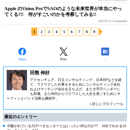
Apple のVision ProでSAOのような未来世界が本当にやっ
てくる?!! 何がすごいのかを考察してみる!!
2023/07/21
Comment(0)
1
2
3
4
5
6
7
8
9
Share
Post
-
田熊 伸好
アクセンチュア、日立コンサルティング、日本HPなどを経
て、ワクワクした仕事をするためにコンサルティング会社
およびマッチング会社を立ち上げ、また大手ITベンダーに
も所属。また40代からワクワクした人生を過ごすためにサ
ーフィンとバンド活動も継続中。
» 詳しいプロフィール
最近のエントリー
今騒がれているAIデータセンターとはいったい何なのか?!! 10分でわかるAI