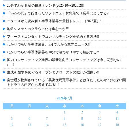
20分でわかるAIの最新トレンド(2025.10〜2026.2)!!!
「SaaSの死」で始まったソフトウェア株急落でIT業界はどうする?!!
ニュースから読み解く半導体業界の最新トレンド（2025夏）!!!
地銀システムのクラウド化は進むのか?!!
ファーストコンタクトでコンサルティングを契約する方法!!
わかりづらい半導体業界、5分でわかる業界ニュース!!
わかりづらい半導体業界を10分で超わかりやすく解説する!!
国内コンサルティング業界の最新動向!! コンサルティングは今、花形なの
か!!!
生成AI競争をめぐるオープンとクローズドの戦いが面白い!!
富士通が批判されている「英郵便局冤罪事件」とは何だったのか?その深い闇
をドラマの内容から考えてみる!!!
2026年7月
日
月
火
水
木
金
土
1
2
3
4
5
6
7
8
9
10
11
12
13
14
15
16
17
18