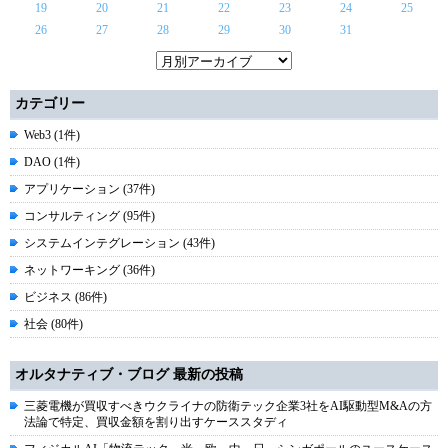
19
20
21
22
23
24
25
26
27
28
29
30
31
カテゴリー
Web3 (1件)
DAO (1件)
アプリケーション (37件)
コンサルティング (95件)
システムインテグレーション (43件)
ネットワーキング (36件)
ビジネス (86件)
社会 (80件)
オルタナティブ・ブログ 最新の投稿
三菱電機が買収すべきウクライナの防衛テック企業3社をAI駆動型M&Aの方
法論で特定、買収金額を割り出すケーススタディ