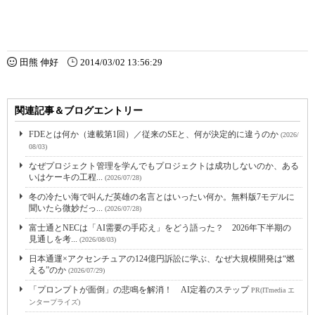
田熊 伸好
2014/03/02 13:56:29
関連記事＆ブログエントリー
FDEとは何か（連載第1回）／従来のSEと、何が決定的に違うのか
(2026/
08/03)
なぜプロジェクト管理を学んでもプロジェクトは成功しないのか、ある
いはケーキの工程...
(2026/07/28)
冬の冷たい海で叫んだ英雄の名言とはいったい何か。無料版7モデルに
聞いたら微妙だっ...
(2026/07/28)
富士通とNECは「AI需要の手応え」をどう語った？ 2026年下半期の
見通しを考...
(2026/08/03)
日本通運×アクセンチュアの124億円訴訟に学ぶ、なぜ大規模開発は“燃
える”のか
(2026/07/29)
「プロンプトが面倒」の悲鳴を解消！ AI定着のステップ
PR(ITmedia エ
ンタープライズ)