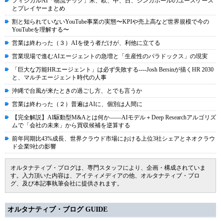
フィジカルAI「物流テック」米、欧、中、日、シンガポールのユースケース
とプレイヤーまとめ
割と知られていないYouTube事業の実態〜KPIや売上高など世界規模で今の
YouTubeを理解する〜
営業は終わった（３）AIを使う者だけが、利他に立てる
営業現場で進むAIエージェントの急増と「生産性のパラドックス」の現実
「巨大な万能HRエージェント」は必ず失敗する----Josh Bersinが描くHR 2030
と、マルチエージェント時代の人事
沖縄で台風が来たときの過ごし方、とでも言うか
営業は終わった（２）普遍はAIに、個別は人間に
【完全解説】AI駆動型M&Aとは何か――AIモデル＋Deep Researchアルゴリズ
ムで「会社の未来」から買収候補を逆算する
前年同期比43%成長、世界クラウド市場における上位3社シェアとネオクラウ
ド企業9社の影響
オルタナティブ・ブログは、専門スタッフにより、企画・構成されていま
す。入力頂いた内容は、アイティメディアの他、オルタナティブ・ブロ
グ、及び本記事執筆会社に提供されます。
オルタナティブ・ブログ GUIDE