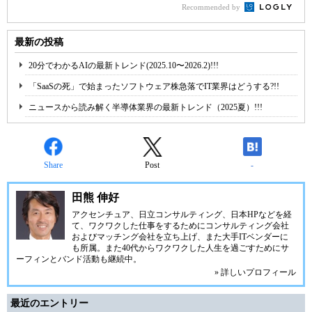
Recommended by
最新の投稿
20分でわかるAIの最新トレンド(2025.10〜2026.2)!!!
「SaaSの死」で始まったソフトウェア株急落でIT業界はどうする?!!
ニュースから読み解く半導体業界の最新トレンド（2025夏）!!!
Share
Post
-
田熊 伸好
アクセンチュア、日立コンサルティング、日本HPなどを経
て、ワクワクした仕事をするためにコンサルティング会社
およびマッチング会社を立ち上げ、また大手ITベンダーに
も所属。また40代からワクワクした人生を過ごすためにサ
ーフィンとバンド活動も継続中。
» 詳しいプロフィール
最近のエントリー