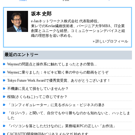
坂本 史郎
e-Janネットワークス株式会社
代表取締役。
東レでのKevlar繊維技術者、
バージニア大学MBA
、IT企業
創業とユニークな経歴。
コミュニケーション
デバイスと組
織の理想形を追い求める。
» 詳しいプロフィール
最近のエントリー
Waymoの問題点と操作系に触れてしまったときの警告...
Waymoに乗りました：キビキビ動く車の中からの動画をどうぞ
Tokyo Future Work Awardで優秀賞受賞、ありがとうございます！
不機嫌に見えて損をしていませんか？
桜猫(さくらねこ)ってご存じですか？
「コンフィギュレーター」に見るポルシェ・ビジネスの凄さ
「ロジハラ」と聞いて、自分でもやり勝ちなのかも知れないと、ハッとしま
した
『パソコンを落としただけなのに』業務端末PCの正しい「お作法」
CACHATTO開発物語&ビジネスメルマガ 始めます