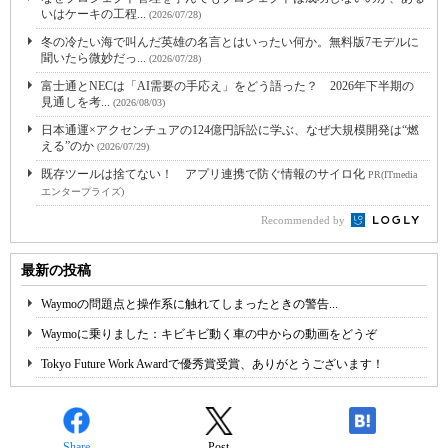
いはケーキの工程...
(2026/07/28)
冬の冷たい海で叫んだ英雄の名言とはいったい何か。無料版7モデルに
聞いたら微妙だっ...
(2026/07/28)
富士通とNECは「AI需要の手応え」をどう語った？ 2026年下半期の
見通しを考...
(2026/08/03)
日本通運×アクセンチュアの124億円訴訟に学ぶ、なぜ大規模開発は“燃
える”のか
(2026/07/29)
既存ツールは捨てない！ アプリ連携で防ぐ情報のサイロ化
PR(ITmedia
エンタープライズ)
Recommended by
最新の投稿
Waymoの問題点と操作系に触れてしまったときの警告...
Waymoに乗りました：キビキビ動く車の中からの動画をどうぞ
Tokyo Future Work Awardで優秀賞受賞、ありがとうございます！
Share
Post
-