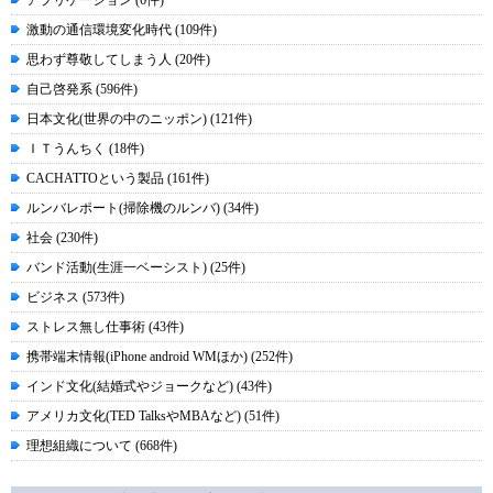
アプリケーション (6件)
激動の通信環境変化時代 (109件)
思わず尊敬してしまう人 (20件)
自己啓発系 (596件)
日本文化(世界の中のニッポン) (121件)
ＩＴうんちく (18件)
CACHATTOという製品 (161件)
ルンバレポート(掃除機のルンバ) (34件)
社会 (230件)
バンド活動(生涯一ベーシスト) (25件)
ビジネス (573件)
ストレス無し仕事術 (43件)
携帯端末情報(iPhone android WMほか) (252件)
インド文化(結婚式やジョークなど) (43件)
アメリカ文化(TED TalksやMBAなど) (51件)
理想組織について (668件)