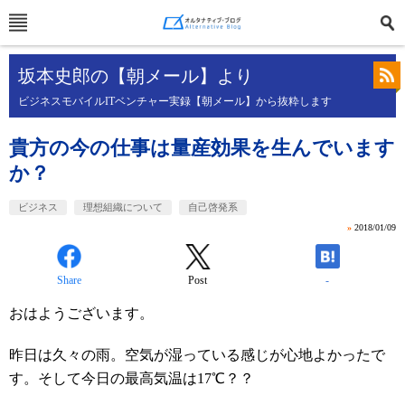
坂本史郎の【朝メール】より
ビジネスモバイルITベンチャー実録【朝メール】から抜粋します
貴方の今の仕事は量産効果を生んでいます
か？
ビジネス
理想組織について
自己啓発系
»
2018/01/09
Share
Post
-
おはようございます。
昨日は久々の雨。空気が湿っている感じが心地よかったで
す。そして今日の最高気温は17℃？？