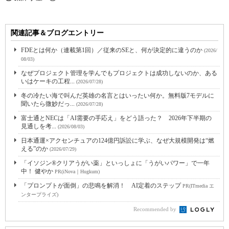
関連記事＆ブログエントリー
FDEとは何か（連載第1回）／従来のSEと、何が決定的に違うのか
(2026/
08/03)
なぜプロジェクト管理を学んでもプロジェクトは成功しないのか、ある
いはケーキの工程...
(2026/07/28)
冬の冷たい海で叫んだ英雄の名言とはいったい何か。無料版7モデルに
聞いたら微妙だっ...
(2026/07/28)
富士通とNECは「AI需要の手応え」をどう語った？ 2026年下半期の
見通しを考...
(2026/08/03)
日本通運×アクセンチュアの124億円訴訟に学ぶ、なぜ大規模開発は“燃
える”のか
(2026/07/29)
「イソジン®クリアうがい薬」といっしょに「うがいパワー」で一年
中！ 健やか
PR(iNova｜Hugkum)
「プロンプトが面倒」の悲鳴を解消！ AI定着のステップ
PR(ITmedia エ
ンタープライズ)
Recommended by