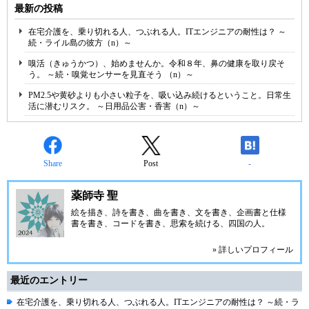
最新の投稿
在宅介護を、乗り切れる人、つぶれる人。ITエンジニアの耐性は？ ～
続・ライル島の彼方（n）～
嗅活（きゅうかつ）、始めませんか。令和８年、鼻の健康を取り戻そ
う。 ～続・嗅覚センサーを見直そう （n）～
PM2.5や黄砂よりも小さい粒子を、吸い込み続けるということ。日常生
活に潜むリスク。 ～日用品公害・香害（n）～
Share
Post
-
薬師寺 聖
絵を描き、詩を書き、曲を書き、文を書き、企画書と仕様
書を書き、コードを書き、思索を続ける、四国の人。
» 詳しいプロフィール
最近のエントリー
在宅介護を、乗り切れる人、つぶれる人。ITエンジニアの耐性は？ ～続・ラ