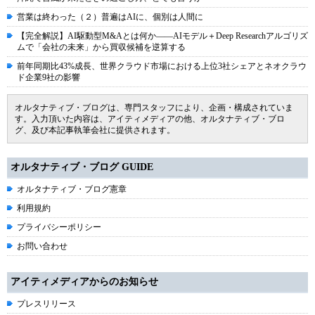
営業は終わった（２）普遍はAIに、個別は人間に
【完全解説】AI駆動型M&Aとは何か――AIモデル＋Deep Researchアルゴリズ
ムで「会社の未来」から買収候補を逆算する
前年同期比43%成長、世界クラウド市場における上位3社シェアとネオクラウ
ド企業9社の影響
オルタナティブ・ブログは、専門スタッフにより、企画・構成されていま
す。入力頂いた内容は、アイティメディアの他、オルタナティブ・ブロ
グ、及び本記事執筆会社に提供されます。
オルタナティブ・ブログ GUIDE
オルタナティブ・ブログ憲章
利用規約
プライバシーポリシー
お問い合わせ
アイティメディアからのお知らせ
プレスリリース