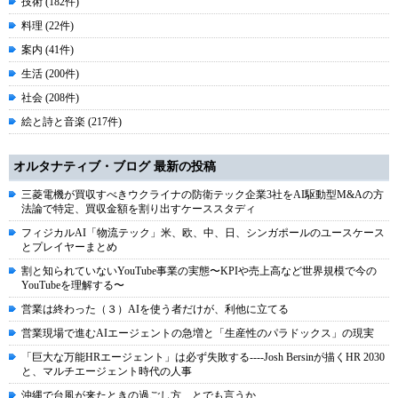
技術 (182件)
料理 (22件)
案内 (41件)
生活 (200件)
社会 (208件)
絵と詩と音楽 (217件)
オルタナティブ・ブログ 最新の投稿
三菱電機が買収すべきウクライナの防衛テック企業3社をAI駆動型M&Aの方
法論で特定、買収金額を割り出すケーススタディ
フィジカルAI「物流テック」米、欧、中、日、シンガポールのユースケース
とプレイヤーまとめ
割と知られていないYouTube事業の実態〜KPIや売上高など世界規模で今の
YouTubeを理解する〜
営業は終わった（３）AIを使う者だけが、利他に立てる
営業現場で進むAIエージェントの急増と「生産性のパラドックス」の現実
「巨大な万能HRエージェント」は必ず失敗する----Josh Bersinが描くHR 2030
と、マルチエージェント時代の人事
沖縄で台風が来たときの過ごし方、とでも言うか