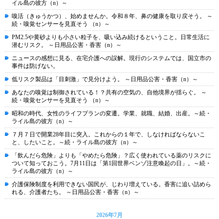
イル島の彼方（n）～
嗅活（きゅうかつ）、始めませんか。令和８年、鼻の健康を取り戻そう。 ～
続・嗅覚センサーを見直そう （n）～
PM2.5や黄砂よりも小さい粒子を、吸い込み続けるということ。日常生活に
潜むリスク。 ～日用品公害・香害（n）～
ニュースの感想に見る、在宅介護への誤解。現行のシステムでは、国立市の
事件は防げない。
低リスク製品は「目刺激」で見分けよう。 ～日用品公害・香害（n）～
あなたの嗅覚は制御されている！？共有の空気の、自他境界が揺らぐ。 ～
続・嗅覚センサーを見直そう （n）～
昭和の時代、女性のライフプランの変遷。学業、就職、結婚、出産。～続・
ライル島の彼方（n）～
７月７日で開業28年目に突入。これからの１年で、しなければならないこ
と、したいこと。～続・ライル島の彼方（n）～
「飲んだら危険」よりも「やめたら危険」？広く使われている薬のリスクに
ついて知っておこう。7月11日は「第1回世界ベンゾ注意喚起の日」。～続・
ライル島の彼方（n）～
介護保険制度を利用できない国民が、じわり増えている。香害に追い詰めら
れる、介護者たち。 ～日用品公害・香害（n）～
2026年7月