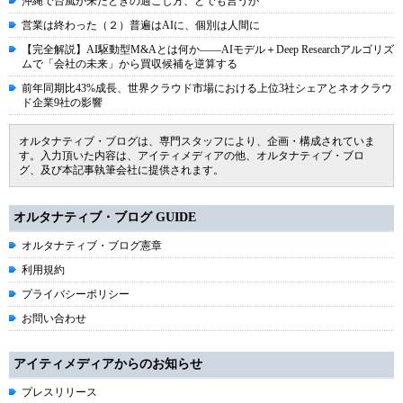
沖縄で台風が来たときの過ごし方、とでも言うか
営業は終わった（２）普遍はAIに、個別は人間に
【完全解説】AI駆動型M&Aとは何か――AIモデル＋Deep Researchアルゴリズ
ムで「会社の未来」から買収候補を逆算する
前年同期比43%成長、世界クラウド市場における上位3社シェアとネオクラウ
ド企業9社の影響
オルタナティブ・ブログは、専門スタッフにより、企画・構成されていま
す。入力頂いた内容は、アイティメディアの他、オルタナティブ・ブロ
グ、及び本記事執筆会社に提供されます。
オルタナティブ・ブログ GUIDE
オルタナティブ・ブログ憲章
利用規約
プライバシーポリシー
お問い合わせ
アイティメディアからのお知らせ
プレスリリース