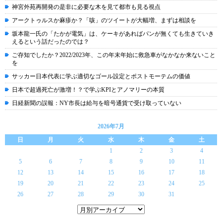
神宮外苑再開発の是非に必要な木を見て都市も見る視点
アークトゥルスか麻疹か？「咳」のツイートが大幅増、まずは相談を
坂本龍一氏の「たかが電気」は、ケーキがあればパンが無くても生きていき
えるという話だったのでは？
ご存知でしたか？2022/2023年、この年末年始に救急車がなかなか来ないこと
を
サッカー日本代表に学ぶ適切なゴール設定とポストモーテムの価値
日本で超過死亡が激増！？で学ぶKPIとアノマリーの本質
日経新聞の誤報：NY市長は給与を暗号通貨で受け取っていない
2026年7月
日
月
火
水
木
金
土
1
2
3
4
5
6
7
8
9
10
11
12
13
14
15
16
17
18
19
20
21
22
23
24
25
26
27
28
29
30
31