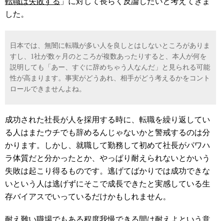
転職は失敗する
」に対して長らく反論したいと考えてきま
した。
日本では、無闇に転職が多い人を良しとはしないところがありま
すし、1社が数ヶ月のところが複数あったりすると、本人が何を
説明しても「あー、すぐに辞めちゃう人なんだ」と見られる可能
性が高まります。事実がどうあれ、相手がどう考えるかをコント
ロールできませんよね。
成功された社長が人を採用する時に、転職を繰り返してい
る人はまたウチでも辞めるんじゃないかと警戒するのは分
かります。しかし、就職して勤務して初めて社長がパワハ
ラ体質だと分かったとか、やっぱり耐えられないとかいう
失敗は起こり得るものです。逃げてばかりでは成功できな
いという人は逃げずにそこで成長できたと実感している生
存バイアスでいっているだけかもしれません。
耐え難い職場でもある程度我慢できる間は耐えよという意