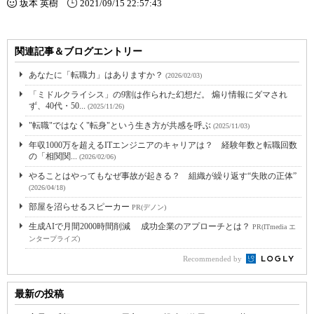
坂本 英樹
2021/09/15 22:57:43
関連記事＆ブログエントリー
あなたに「転職力」はありますか？
(2026/02/03)
「ミドルクライシス」の9割は作られた幻想だ。 煽り情報にダマされ
ず、40代・50...
(2025/11/26)
"転職"ではなく"転身"という生き方が共感を呼ぶ
(2025/11/03)
年収1000万を超えるITエンジニアのキャリアは？ 経験年数と転職回数
の「相関関...
(2026/02/06)
やることはやってもなぜ事故が起きる？ 組織が繰り返す“失敗の正体”
(2026/04/18)
部屋を沼らせるスピーカー
PR(デノン)
生成AIで月間2000時間削減 成功企業のアプローチとは？
PR(ITmedia エ
ンタープライズ)
Recommended by
最新の投稿