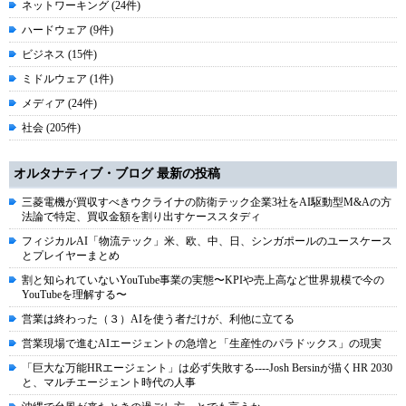
ネットワーキング (24件)
ハードウェア (9件)
ビジネス (15件)
ミドルウェア (1件)
メディア (24件)
社会 (205件)
オルタナティブ・ブログ 最新の投稿
三菱電機が買収すべきウクライナの防衛テック企業3社をAI駆動型M&Aの方
法論で特定、買収金額を割り出すケーススタディ
フィジカルAI「物流テック」米、欧、中、日、シンガポールのユースケース
とプレイヤーまとめ
割と知られていないYouTube事業の実態〜KPIや売上高など世界規模で今の
YouTubeを理解する〜
営業は終わった（３）AIを使う者だけが、利他に立てる
営業現場で進むAIエージェントの急増と「生産性のパラドックス」の現実
「巨大な万能HRエージェント」は必ず失敗する----Josh Bersinが描くHR 2030
と、マルチエージェント時代の人事