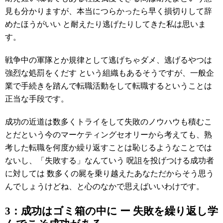
見も分かりますが、本当につらかったら早く損切りして辞
めたほうがいい と耐えたり逃げたりしてきた私は思いま
す。
戦争中の軍隊とか規律として逃げちゃダメ、逃げるやつは
強烈な処罰をくだす という組織もあるそうですが、一般企
業で手続きを踏んで転職活動をして転職するということは
正当な手段です。
成功の近道は数多くトライをして失敗のノウハウも積むこ
とだという今のマーケティングセオリーから考えても、熟
考した転職を何度か繰り返すことは恥じるようなことでは
ないし、「失敗する」なんていう 呪詛を投げつける成功者
に対しては 数多くの屍を乗り越えたあなただからそう思う
んでしょうけどね、と心のなかで思えばいいわけです。
3：成功はゴミ箱の中に ー 失敗を繰り返し学