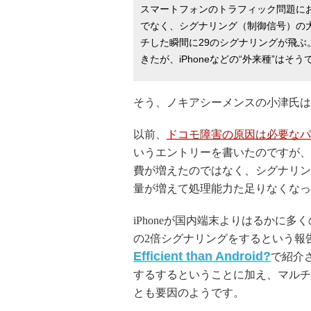
スマートフォンのトラフィック問題に
でなく、シグナリング（制御信号）の大
チした瞬間に29のシグナリングが飛ぶ
きたが、iPhoneなどの“外来種”はそ
そう、ノキアシーメンスの小津氏は
以前、
ドコモ障害の原因は必要なパ
いうエントリーを書いたのですが、
費が増えたのではなく、シグナリン
量が増えて処理能力た足りなくなっ
iPhoneが国内端末よりはるかに多
の2倍シグナリングをするという報告
Efficient than Android?
で紹介さ
するするということに加え、マルチ
とも要因のようです。