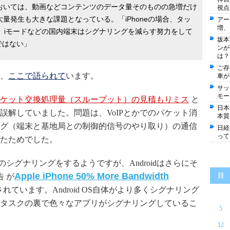
おいては、動画などコンテンツのデータ量そのものの急増だけ
視点
量発生も大きな課題となっている。「iPhoneの場合、タッ
アー
増、
。iモードなどの国内端末はシグナリングを減らす努力をして
坂本
うではない」
ンが
は？
ご存
、
ここで語られて
います。
車が
サッ
モー
ケット交換処理量（スループット）の見積もりミス
と
日本
誤解していました。問題は、VoIPとかでのパケット消
本質
グ（端末と基地局との制御的信号のやり取り）の通信
日経
って
たためでした。
くのシグナリングをするようですが、Androidはさらにそ
Apple iPhone 50% More Bandwidth
 が
日
れています。Android OS自体がより多くシグナリング
タスクの裏で色々なアプリがシグナリングしているこ
5
12