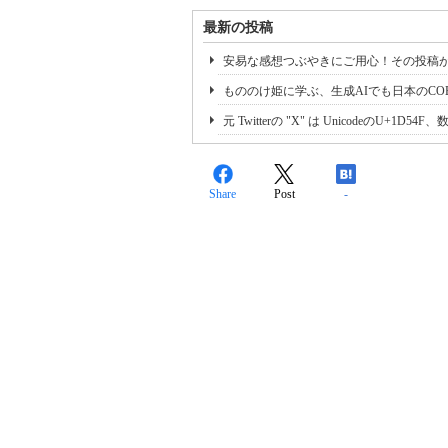
最新の投稿
安易な感想つぶやきにご用心！その投稿
もののけ姫に学ぶ、生成AIでも日本のCO
元 Twitterの "X" は UnicodeのU+1D54F、数学で
Share
Post
-