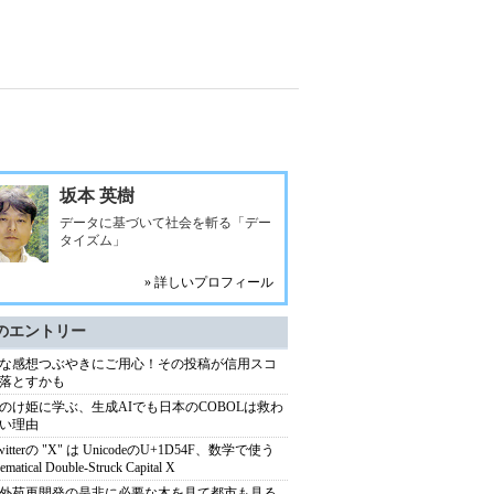
坂本 英樹
データに基づいて社会を斬る「デー
タイズム」
» 詳しいプロフィール
のエントリー
な感想つぶやきにご用心！その投稿が信用スコ
落とすかも
のけ姫に学ぶ、生成AIでも日本のCOBOLは救わ
い理由
witterの "X" は UnicodeのU+1D54F、数学で使う
ematical Double-Struck Capital X
外苑再開発の是非に必要な木を見て都市も見る