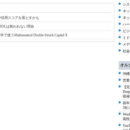
シス
ネッ
が信用スコアを落とすかも
ネッ
ハー
BOLは救われない理由
ビジネ
使うMathematical Double-Struck Capital X
ミド
メディ
社会 
オル
沖縄
営業
【完
De
収候
前年
3社
Wo
高性
Yo