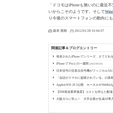
「ドコモはiPhoneも無いのに最近
いからこそのようです。そして
Wi
り今後のスマートフォンの動向にも
坂本 英樹
2012/01/28 10:04:07
関連記事＆ブログエントリー
発表されたiPhone 17シリーズ、さて
iPhone 17 Proとの一週間
(2025/09/29)
日本信号の交差点信号機がフィジカルAIに
「会話がスマホに盗聴されている」の真
AppleがiOS 26.5公開 カーネルやWebK
【DM発送業界激震】コストを抑えた配
大阪ガスに学ぶ！ 大手企業が生成AI導