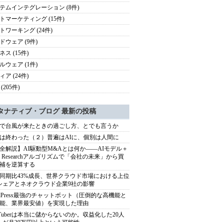
テムインテグレーション (8件)
トマーケティング (15件)
トワーキング (24件)
ドウェア (9件)
ス (15件)
ルウェア (1件)
ア (24件)
(205件)
タナティブ・ブログ 最新の投稿
で台風が来たときの過ごし方、とでも言うか
は終わった（２）普遍はAIに、個別は人間に
全解説】AI駆動型M&Aとは何か――AIモデル＋
ep Researchアルゴリズムで「会社の未来」から買
補を逆算する
同期比43%成長、世界クラウド市場における上位
シェアとネオクラウド企業9社の影響
rdPress最強のチャットボット（圧倒的な高機能と
能、業界最安値）を実現した理由
uTuberは本当に儲からないのか。収益化した20人