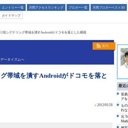
エントリー一覧
月間アクセスランキング
ブロガー一覧
月間ブロガーベスト30
ガイドマップ
eより2倍シグナリング帯域を潰すAndroidがドコモを落とした模様
RSS
るデータイズムへ
ング帯域を潰すAndroidがドコモを落と
最近
安易
アを
»
2012/01/28
もの
れな
元 T
Math
神宮