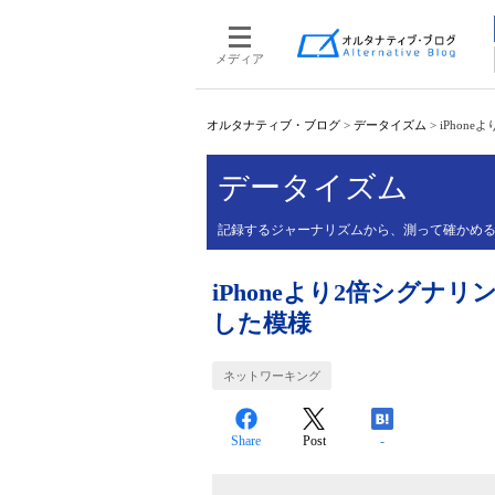
メディア
オルタナティブ・ブログ
>
データイズム
>
iPhon
データイズム
記録するジャーナリズムから、測って確かめ
iPhoneより2倍シグナリ
した模様
ネットワーキング
Share
Post
-