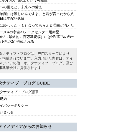
人が月30万円以上という可能性
への備えと、未来への備え
年配には難しいんですよ」と君が言ったから八
日は年配記念日
は終わった（１）会ってもらえる理由が消えた
ースXの宇宙AIデータセンター用衛星
armind（最終的に百万基規模）にはNVIDIAのVera
bin NVL72が搭載される！
タナティブ・ブログは、専門スタッフにより、
・構成されています。入力頂いた内容は、アイ
メディアの他、オルタナティブ・ブログ、及び
事執筆会社に提供されます。
タナティブ・ブログ GUIDE
タナティブ・ブログ憲章
規約
イバシーポリシー
い合わせ
ティメディアからのお知らせ