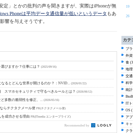
不安定」とかの批判の声を聞きますが、実際はiPhoneが無
19
ndows Phoneは平均データ通信量が低いというデータ
もあ
26
影響を与えそうです。
カテ
ブラ
外資
食 (
どれを選びますか？仕事には？
(2025/09/16)
地理 
交通
科学 
なるとどんな世界が開けるのか？：NVID...
(2026/01/22)
統計 
相 スマホセキュリティで守るべきルールとは？
(2026/06/12)
Bt
itなど多数の脆弱性を修正、...
(2026/05/16)
ITト
達ならチクタクメール便
PR(チクタクメール便)
OS 
入を成功させる理由
PR(ITmedia エンタープライズ)
アプ
キャ
Recommended by
クラ