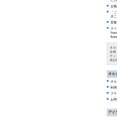
に1
台風
「ご
月二
営業
スペ
St
Ru
オル
企画
ティ
本記
オル
オル
利用
プラ
お問
アイ